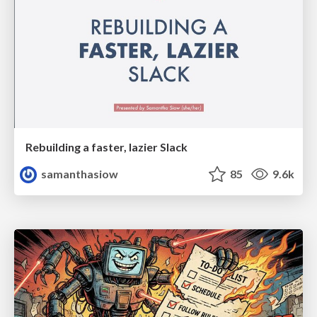
Rebuilding a faster, lazier Slack
samanthasiow
85
9.6k