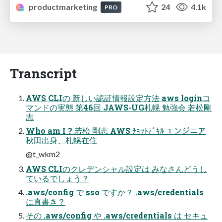
productmarketing
24
4.1k
PRO
Transcript
AWS CLIの 新しい認証情報設定方法 aws loginコ
マンドの実態 第46回 JAWS-UG札幌 勉強会 若松剛
志
Who am I ? 若松 剛志 AWS ﾁｮｯﾄﾃﾞｷﾙ エンジニア
秋田出身、札幌在住
@t_wkm2
AWS CLIのクレデンシャル設定は みなさんどうし
ているでしょう？
.aws/config で sso ですか？ .aws/credentials
に直書き？
その .aws/config や .aws/credentials は セキュ