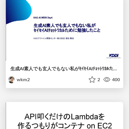
生成AI素人でも玄人でもない私がｾｲｾｲAIﾁｮｯﾄﾜｶﾙために勉強したこと
wkm2
2
400