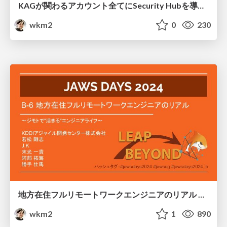
KAGが関わるアカウント全てにSecurity Hubを導入した(い)話
wkm2
0
230
地方在住フルリモートワークエンジニアのリアル 〜ジモトで_活きる_エンジニアライフ〜
wkm2
1
890