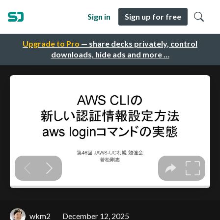
Sign in
Sign up for free
Upgrade to Pro
— share decks privately, control
downloads, hide ads and more …
wkm2
December 12, 2025