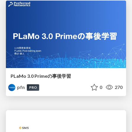
PLaMo 3.0 Primeの事後学習
pfn
0
270
PRO