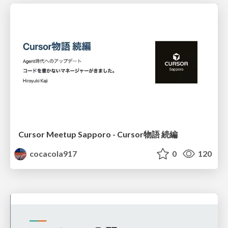
Cursor Meetup Sapporo - Cursor物語 続編
cocacola917
0
120