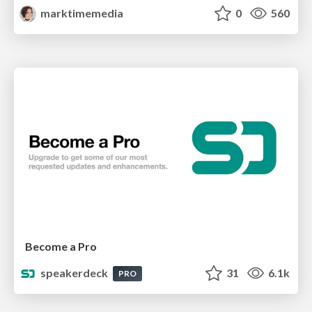
marktimemedia
0
560
Become a Pro
speakerdeck
31
6.1k
PRO