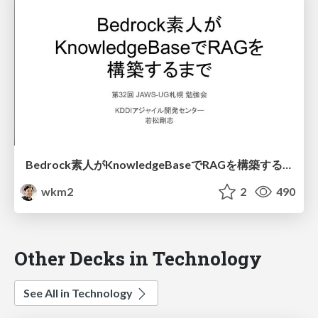
Bedrock素人がKnowledgeBaseでRAGを構築するまで
wkm2
2
490
Other Decks in Technology
See All in Technology