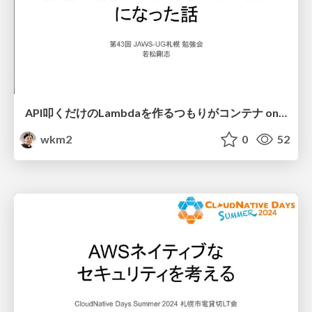
API叩くだけのLambdaを作るつもりがコンテナ on EC2になった話
wkm2
0
52