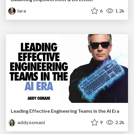
lara
6
1.2k
Leading Effective Engineering Teams in the AI Era
addyosmani
9
2.2k