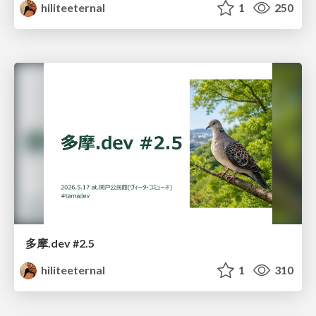
hiliteeternal
1
250
多摩.dev #2.5
hiliteeternal
1
310