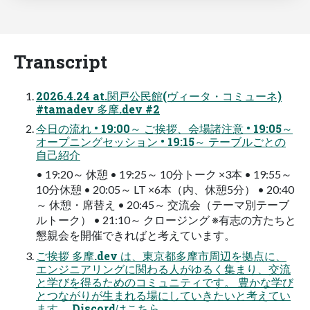
Transcript
2026.4.24 at.関戸公民館(ヴィータ・コミューネ)
#tamadev 多摩.dev #2
今日の流れ • 19:00～ ご挨拶、会場諸注意 • 19:05～
オープニングセッション • 19:15～ テーブルごとの
自己紹介
• 19:20～ 休憩 • 19:25～ 10分トーク ×3本 • 19:55～
10分休憩 • 20:05～ LT ×6本（内、休憩5分） • 20:40
～ 休憩・席替え • 20:45～ 交流会（テーマ別テーブ
ルトーク） • 21:10～ クロージング ※有志の方たちと
懇親会を開催できればと考えています。
ご挨拶 多摩.dev は、東京都多摩市周辺を拠点に、
エンジニアリングに関わる人がゆるく集まり、交流
と学びを得るためのコミュニティです。 豊かな学び
とつながりが生まれる場にしていきたいと考えてい
ます。 Discordはこちら