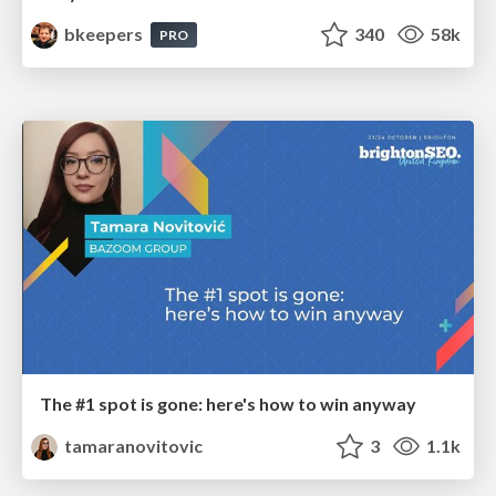
bkeepers
340
58k
PRO
The #1 spot is gone: here's how to win anyway
tamaranovitovic
3
1.1k