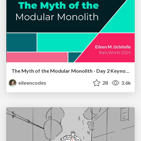
The Myth of the Modular Monolith - Day 2 Keynote - Rails World 2024
eileencodes
28
3.6k