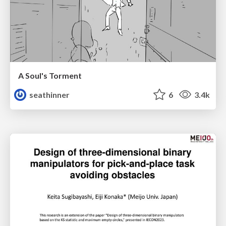
A Soul's Torment
seathinner
6
3.4k