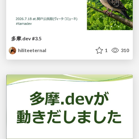
多摩.dev #3.5
hiliteeternal
1
310