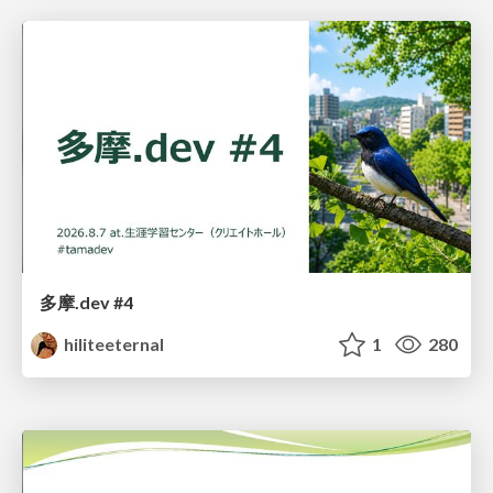
多摩.dev #4
hiliteeternal
1
280