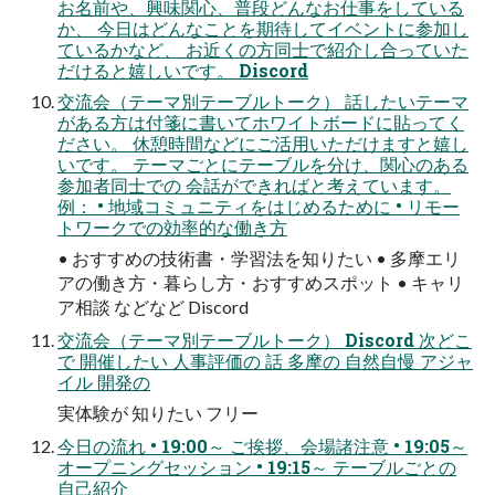
お名前や、興味関心、普段どんなお仕事をしている
か、 今日はどんなことを期待してイベントに参加し
ているかなど、 お近くの方同士で紹介し合っていた
だけると嬉しいです。 Discord
交流会（テーマ別テーブルトーク） 話したいテーマ
がある方は付箋に書いてホワイトボードに貼ってく
ださい。 休憩時間などにご活用いただけますと嬉し
いです。 テーマごとにテーブルを分け、関心のある
参加者同士での 会話ができればと考えています。
例： • 地域コミュニティをはじめるために • リモー
トワークでの効率的な働き方
• おすすめの技術書・学習法を知りたい • 多摩エリ
アの働き方・暮らし方・おすすめスポット • キャリ
ア相談 などなど Discord
交流会（テーマ別テーブルトーク） Discord 次どこ
で 開催したい 人事評価の 話 多摩の 自然自慢 アジャ
イル 開発の
実体験が 知りたい フリー
今日の流れ • 19:00～ ご挨拶、会場諸注意 • 19:05～
オープニングセッション • 19:15～ テーブルごとの
自己紹介