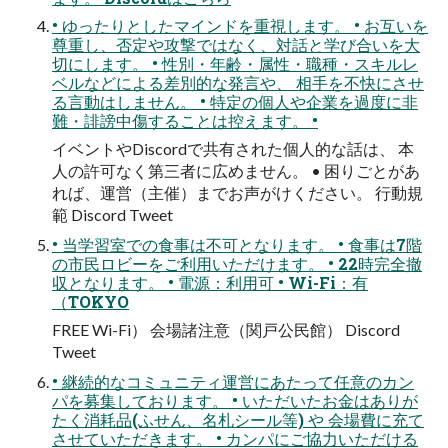
• ゆったりとしたマインドを重視します。 • お互いを
尊重し、否定や攻撃ではなく、対話と学び合いを大
切にします。 • 性別・年齢・属性・職種・スキルレ
ベルなどによる差別的な発言や、 相手を不快にさせ
る言動はしません。 • 特定の個人や企業を過度に非
難・誹謗中傷することは控えます。 •
イベントやDiscordで共有された個人的な話は、 本
人の許可なく第三者に広めません。 • 困りごとがあ
れば、運営（主催）までお声がけください。 行動規
範 Discord Tweet
• 当学習室での食事は不可となります。 • 食事は7階
の市民ロビーをご利用いただけます。 • 22時完全撤
収となります。 • 電源：利用可 • Wi-Fi：有
（TOKYO
FREE Wi-Fi） 会場諸注意（関戸公民館） Discord
Tweet
• 継続的なコミュニティ運営にあたって任意のカン
パを募集しております。 • いただいたお金はありが
たく消耗品(ふせん、名札シール等) や 会場費に充て
させていただきます。 • カンパにご協力いただける