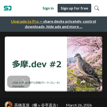
Sign in
Sign up for free
Upgrade to Pro
— share decks privately, control
downloads, hide ads and more …
髙橋直規（幡ヶ谷亭直吉）
March 26, 2026