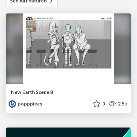
See All Featured
New Earth Scene 8
popppiees
3
2.5k