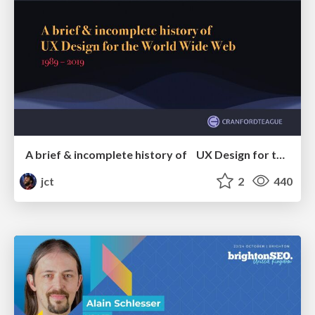
A brief & incomplete history of UX Design for the World Wide Web: 1989–2019
jct
2
440