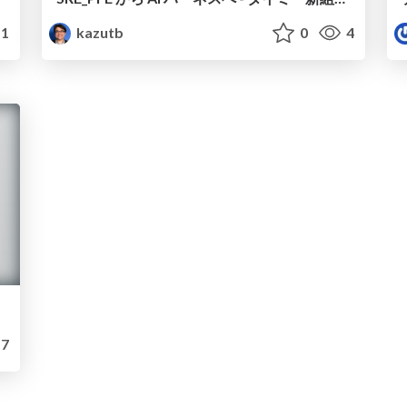
1
kazutb
0
4
7