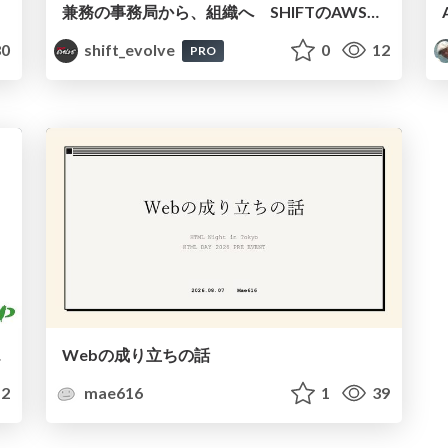
兼務の事務局から、組織へ SHIFTのAWSアライアンス立ち上げ記 / 20260807 Satoshi Torano
0
shift_evolve
0
12
PRO
 Anime
Webの成り立ちの話
2
mae616
1
39