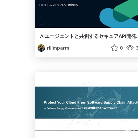
AIエージェントと共創するセキュアA
riiimparm
0
3