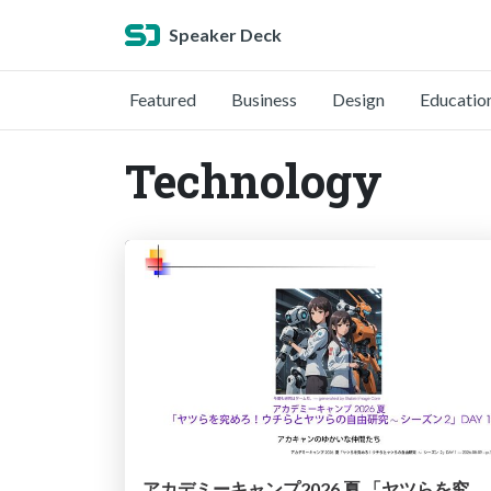
Speaker Deck
Featured
Business
Design
Educatio
Technology
アカデミーキャンプ2026 夏 「ヤツらを究めろ！ウチらとヤツらの自由研究∼ シーズン2」DAY 1 / Academy Camp 2026 Summer: Master Them! Our Independent Research Project with Them—Season 2 DAY1