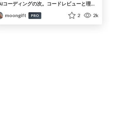
AIコーディングの次。コードレビューと理解負荷を解消して組織の開発生産性を高める
moongift
2
2k
PRO