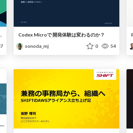
PI開発 シフトレフトをどう組み込む？
Codex Microで 開発体験は変わるのか？
7
sonoda_mj
0
54