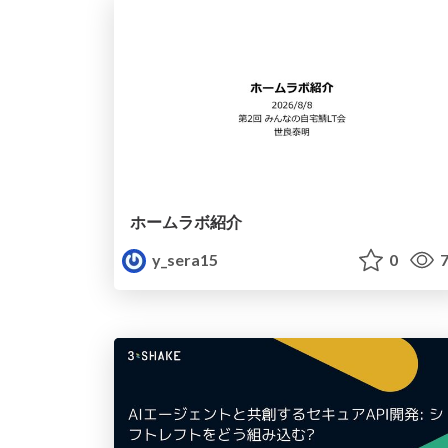
ホームラボ紹介
y_sera15
0
7