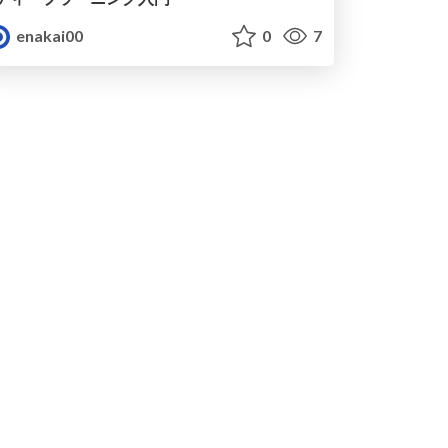
enakai00
0
7