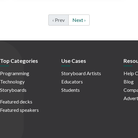
‹ Prev
Next ›
Top Categories
Use Cases
Resou
Programming
Storyboard Artists
Help C
Technology
Educators
Blog
Storyboards
Students
Compa
Advert
Featured decks
Featured speakers