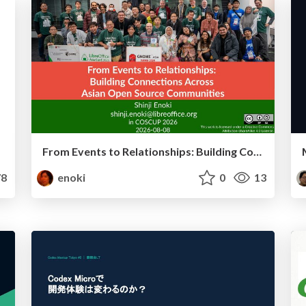
From Events to Relationships: Building Connections Across Asian Open Source Communities
8
enoki
0
13