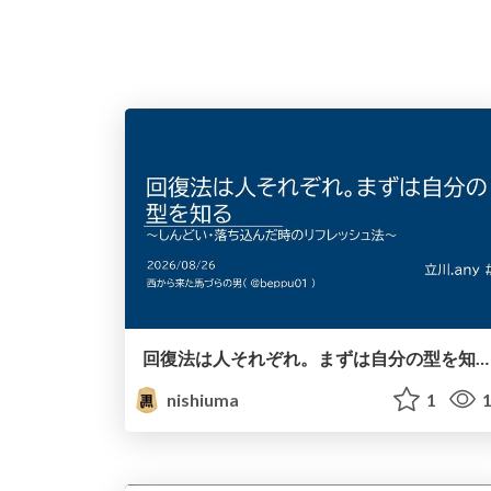
回復法は人それぞれ。まずは自分の型を知る/tachikawaany2
nishiuma
1
1