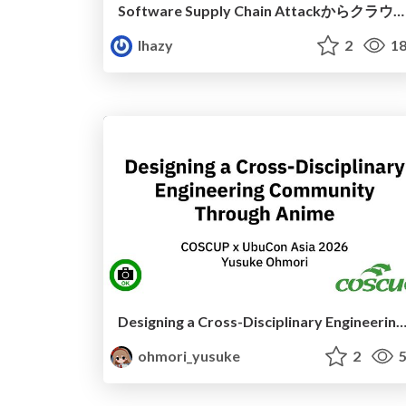
Software Supply Chain Attackからクラウド環境を守るためにできること
lhazy
2
18
Designing a Cross-Disciplinary Engineering Community Through
ohmori_yusuke
2
5