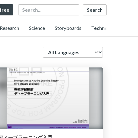
Search
 free
Research
Science
Storyboards
Technology
Language
ディープラーニング入門