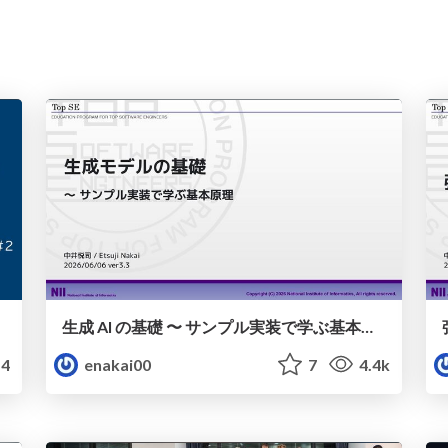
生成 AI の基礎 〜 サンプル実装で学ぶ基本原理
4
enakai00
7
4.4k