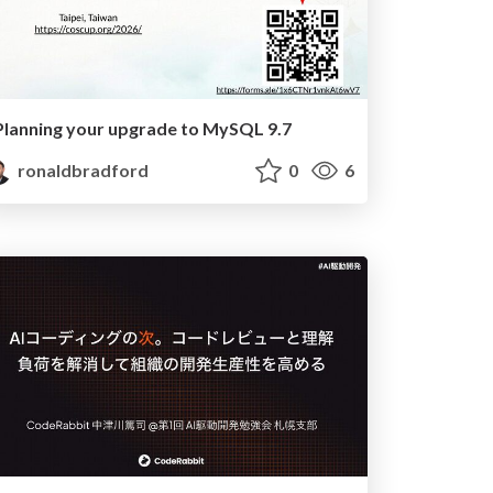
Planning your upgrade to MySQL 9.7
ronaldbradford
0
6