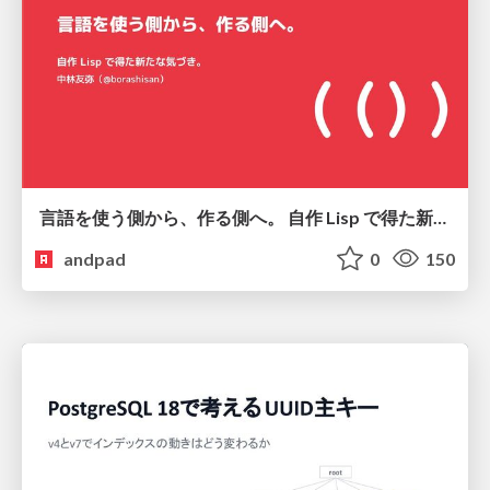
言語を使う側から、作る側へ。 自作 Lisp で得た新たな気づき。
andpad
0
150