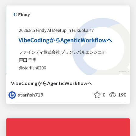
VibeCodingからAgenticWorkflowへ
starfish719
0
190