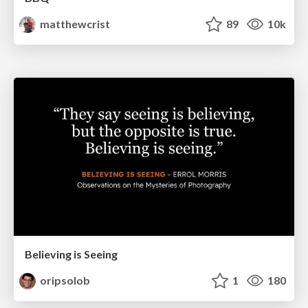
matthewcrist
89
10k
Believing is Seeing
oripsolob
1
180