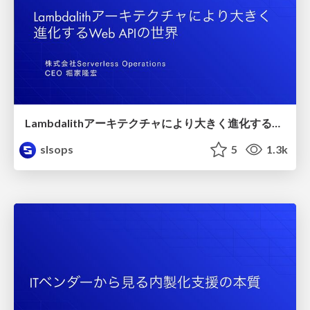
Lambdalithアーキテクチャにより大きく進化するWeb APIの世界/lambdalith
slsops
5
1.3k