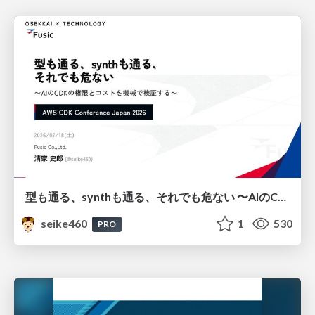
型も通る、synthも通る、それでも危ない 〜AIのCDKの権限とコストを機械で検証する〜 / It Passes Type Checks, It Passes Synth Checks, but It’s Still Risky — Automatically Verifying Permissions and Costs in AI’s CDK —
seike460
1
530
PRO