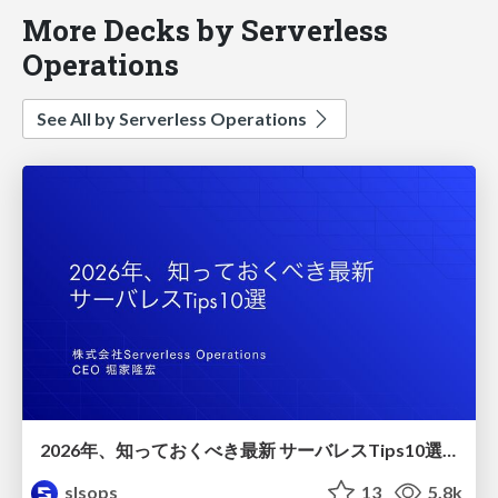
More Decks by Serverless
Operations
See All by Serverless Operations
2026年、知っておくべき最新 サーバレスTips10選/serverless-10-tips
slsops
13
5.8k