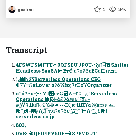
geshan
1
34k
Transcript
4FSWFSMFTT0QFSBUJPOTງՈོ޺ Shifter
HeadlessͱSaaSΛ૊Έ߹Θͤͨ αʔόʔϨεECαΠτͷߏங
ΦʔϓϯιʔεLover αʔόʔϨεϛʔτΞοϓOrganizer
αʔόʔϨεͰ Ϋϥ΢υͷՁ஋Λ࠷େݶʹ Serverless
Operations ͸͜Ε·ͰάϩʔόϧͷୈҰઢͰ
ഓ͖ͬͯͨΫϥ΢υٕज़ʢ"84ʵΞϚκϯ΢ΣϒαʔϏεʣͷ ๛
෋ͳ࣮੷ͱ஌ݟΛ׆͔͠ɺ͓٬͞·ͷαʔόʔϨε ʹؔ͢Δ͞·͟·ͳ՝୊Λղܾ͠·͢ɻ ձࣾ঺հ
serverless.co.jp
803,
0VS0QFO4PVSDF1SPEVDUT