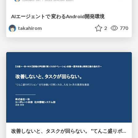
AIエージェントで 変わるAndroid開発環境
takahirom
2
770
改善しないと、タスクが回らない。 “てんこ盛りポジション” を引き継いだ情シスの、入社3ヶ月の業務改善録