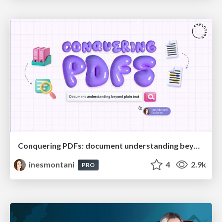
Conquering PDFs: document understanding beyond plain text
inesmontani
4
2.9k
PRO