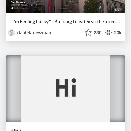
"I'm Feeling Lucky" - Building Great Search Experiences for Today's Users (#IAC19)
danielanewman
230
23k
BBQ