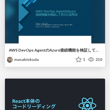
AWS DevOps AgentのAzure接続機能を検証して見えた活用法／Use Cases Verified for the AWS DevOps Agent's Azure Connectivity Feature
masakiokuda
1
210