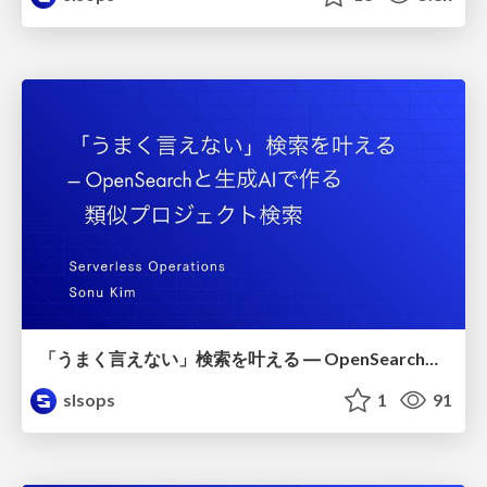
「うまく言えない」検索を叶える ― OpenSearchと生成AIで作る 類似プロジェクト検索
slsops
1
91