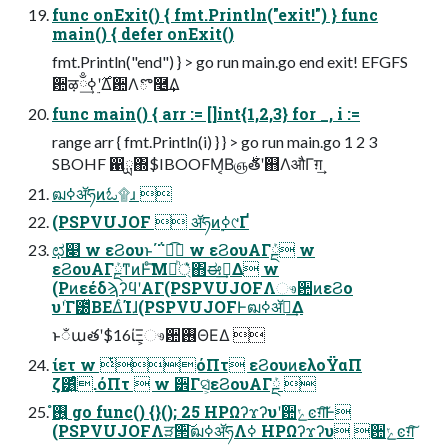
func onExit() { fmt.Println("exit!") } func
main() { defer onExit()
fmt.Println("end") } > go run main.go end exit! EFGFS
ؔ਺ऴྃ࣌ʹ࣮ߦ͢Δؔ਺Λొ࿥͢Δ
func main() { arr := []int{1,2,3} for _, i :=
range arr { fmt.Println(i) } } > go run main.go 1 2 3
SBOHF ഑ྻ΍$IBOOFM͔Βஞ࣍తʹ஋ΛऔΓग़͢
ฒߦॲཧͷಓ۩ɹ 
(PSPVUJOF  ॲཧͷ࣮ߦ୯Ґ
ಛ௃ w εϨουͱ΄΅ಉ͡ w εϨουΑΓܰྔ w
εϨουΑΓܰྔͳͷͰͨ͘͞Μ্ཱͪ͛ͯ΋ಈ࡞͢Δ w
(PͷεέδϡʔϥʹΑΓ(PSPVUJOFΛෳ਺ͷεϨο
υʹׂΓ౰ͯΒΕΔͨΊɺ(PSPVUJOFͰฒߦॲཧ͢Δ
ͱಁաతʹ$16ίΞ͕ෳ਺࢖ΘΕΔ 
ίετ w ͭόΠτ εϨουͷελοΫαΠ
ζ͸͍͍ͩͨ.όΠτ  w ੾Γସ͕͑εϨουΑΓܰྔ 
࢖͍ํ go func() {}(); 25 HPΩʔϫʔυʹؔ਺ݺͼग़͠Ͱ
(PSPVUJOFΛੜ੒͠ฒߦॲཧΛߦ͏ HPΩʔϫʔυ ؔ਺ݺͼग़͠