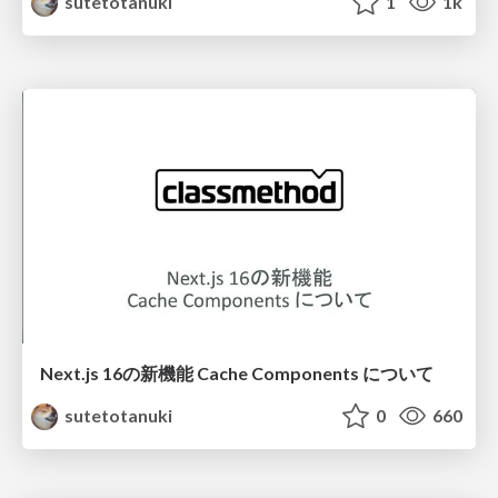
sutetotanuki
1
1k
Next.js 16の新機能 Cache Components について
sutetotanuki
0
660