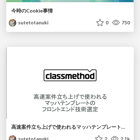
今時のCookie事情
sutetotanuki
0
750
高速案件立ち上げで使われるマッハテンプレートのフロントエンド技術選定
sutetotanuki
2
2.1k