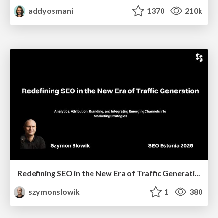
addyosmani
1370
210k
Redefining SEO in the New Era of Traffic Generation
szymonslowik
1
380