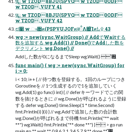
छྨ w TZOD8BJU(SPVQ w TZOD0ODF
w TZOD.VUFY 41
छྨ w TZOD8BJU(SPVQ w TZOD0ODF
w TZOD.VUFY 42
ಛ௃ w ෳ਺ͷ(PSPVUJOFͷऴྃΛ଴ͭͨΊͷಓ۩ 43
wg := new(sync.WaitGroup) // AddでWaitする
数を追加する wg.Add(1) // Done()でAddした数を
デクリメント wg.Done() //
Addした数が0になるまでSleep wg.Wait()  ࢖͍ํ
func main() { wg := new(sync.WaitGroup) for
i := 0;
i < 10; i++ { // 待つ数を登録する。1回のループにつき
Goroutineを // 1つ生成するので1を追加していく
wg.Add(1) go func(i int) { // deferキーワードでこの関
数を抜けるときに // wg.Done()が呼ばれるように登録
する defer wg.Done() time.Sleep(1 * time.Second)
fmt.Println(i) }(i) } // wg.Addで追加した数の合計数
wg.Done()が呼ばれるまで待機 fmt.Println("** wait
**") wg.Wait() fmt.Println("** done **") }  > go run
main.go ** wait ** 0 8 6 2 1 3 4 5 7 9 ** done ** ࢖͍ํ