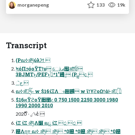
morganepeng
133
19k
Transcript
(Pฒߦॲཧύλʔϯ 
ϞόΠϧόοΫΤϯυ େࡕࣄ຿ॴ!̍ਓ
3BJMTͱ͔/PEFͱ͔࢖ͬͯ"1*࡞ͬͯ·͢ (Pྺϲ݄ 
جૅ 
ฒߦॲཧ͍ͨ͠ཧ༝ w $16ίΞΛෳ਺࢖͍͍ͨ w ϊϯϒϩοΩϯάͰॲཧ͍ͨ͠ 
$16ͷΫϩοΫ਺೥ද 0 750 1500 2250 3000 1980
1990 2000 2010
2020 ͋ͨ·͏ͪ ٸܹʹ৳ͼͨ 
ίΞ ίΞ ॲཧΛ෼ׂ ฒྻ ίΞ ඵ ඵ 
଴ͪΛղফ ฒߦ ॲཧ ॲཧ *0଴ͪ *0଴ͪ ॲཧ ॲཧ *0଴ͪ