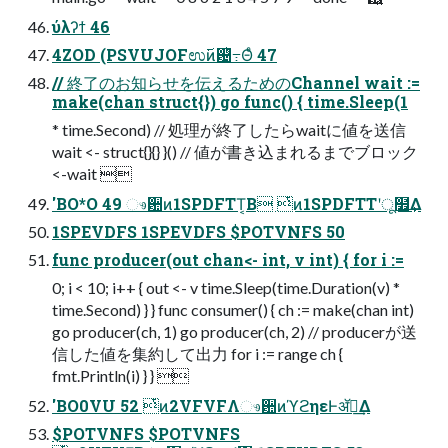
ύλʔϯ 46
4ZOD (PSVUJOFಉ࢜ͷ଴ͪ߹Θͤ 47
// 終了のお知らせを伝えるためのChannel wait :=
make(chan struct{}) go func() { time.Sleep(1
* time.Second) // 処理が終了したらwaitに値を送信
wait <- struct{}{} }() // 値が書き込まれるまでブロック
<-wait 
'BO*O 49 ෳ਺ͷ1SPDFTT͔Β ͭͷ1SPDFTTʹू໿͢Δ
1SPEVDFS 1SPEVDFS $POTVNFS 50
func producer(out chan<- int, v int) { for i :=
0; i < 10; i++ { out <- v time.Sleep(time.Duration(v) *
time.Second) } } func consumer() { ch := make(chan int)
go producer(ch, 1) go producer(ch, 2) // producerが送
信した値を集約して出力 for i := range ch {
fmt.Println(i) } } 
'BO0VU 52 ͭͷ2VFVFΛෳ਺ͷϓϩηεͰॲཧ͢Δ
$POTVNFS $POTVNFS