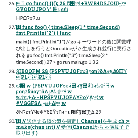
ཁૉ go func() {}(); 26 ಗ໊ؔ਺ +BWB4DSJQUͰ͍͏
GVODUJPO \^ ؔ਺ݺͼग़͠ɹ
HPΩʔϫʔυɹ
࢖͍ํ func foo() { time.Sleep(1 * time.Second)
fmt.Println("2") } func
main() { fmt.Println("1") // go キーワードの後に関数呼
び出しを行うとGoroutineが // 生成され並行に実行さ
れる go foo() fmt.Println("3") time.Sleep(2 *
time.Second) } 27 > go run main.go 1 3 2
$IBOOFM 28 (PSPVUJOFಉ࢜ͷϝοηʔδΛதܧ͢ΔύΠϓ
PL PL
ಛ௃ w (PSPVUJOFಉ࢜ͷ஋ͷड͚౉͠ͷͨΊͷಓ۩ w
ϝοηʔδύογϯάΛ࣮ݱ͢Δಓ۩ w
ૹ৴ɺड৴͕Ͱ͖Δ·ͰHPSPVUJOFΛϒϩοΫ͢Δ w
#VGGFSΛࢦఆͰ͖Δ w
ϑΝʔετΫϥεΦϒδΣΫτͳͷͰม਺ͱͯ͠ड͚౉ ͕͠Ͱ͖Δ 29
࢖͍ํ // 送信する値の型を指定しChannelを生成 ch :=
make(chan int) // 受信(Channelから <-演算子で
取り出す)