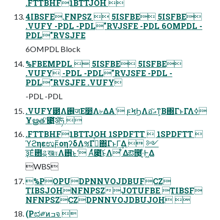
.FTTBHF1BTTJOH 
4IBSFE.FNPSZ  5ISFBE 5ISFBE
.VUFY -PDL -PDL"RVJSFE -PDL 6OMPDL -
PDL"RVSJFE
6OMPDL Block
%FBEMPDL  5ISFBE 5ISFBE
.VUFY -PDL -PDL"RVJSFE -PDL -
PDL"RVSJFE .VUFY
-PDL -PDL
.VUFY౳Λ࢖͍जΕ෺Λ৮ΔΑ͏ʹ ϝϞϦΛอޢ͠ͳ͕Β΍ΓͱΓΛߦ͏
Ұൠతʹ೉͍͠ॲཧ 
.FTTBHF1BTTJOH 1SPDFTT  1SPDFTT 
ϓϩηεಉ͕࢜ϝοηʔδΛૹΓ߹ͬͯ΍ΓͱΓ͢Δ  ༻
ҙ͞Εͨ఻ୡखஈΛ࢖͏͜ͱʹ Αͬͯ೉͍͜͠ͱΛ ͋Δఔ౓͓·͔ͤͰ͖Δ
WBS
%POPUDPNNVOJDBUFCZ
TIBSJOHNFNPSZJOTUFBE TIBSF
NFNPSZCZDPNNVOJDBUJOH 
(Pಛ༗ͷߏจ 