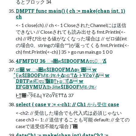
るとブロック 34
DMPTF func main() { ch := make(chan int, 1)
ch
<- 1 close(ch) // ch <- 1 CloseされたChannelには送信
できない // Closeされても読み出せる fmt.Println(<-
ch) // 呼び出せる値がなくなった場合は // ゼロ値(int
の場合0、stringの場合"")が返ってくる fmt.Println(<-
ch) fmt.Println(<-ch) } 35 > go run main.go 1 0 0
4FMFDU 36 ෳ਺ͷ$IBOOFMΛಉ࣌ʹૢ࡞͢Δ
ಛ௃ w ෳ਺ͷ$IBOOFMΛѻ͏ͱ͖ʹ࢖͏ w
͍ͣΕ͔ͷ$IBOOFM͕ड৴ɺૹ৴Ͱ͖Δঢ়ଶʹͳΔ· ͰϒϩοΫ͢Δ w
֤DBTFͷॲཧ͕ಉ࣌ʹ૸Βͳ͍͜ͱ͕อূ͞Ε͍ͯΔ w
EFGBVMU۟Λॻ͘ͱɺશͯͷ$IBOOFM͕ड৴ɺૹ৴
Ͱ͖ͳ͍৔߹ʹ࣮ߦ͞ΕΔɻ ϒϩοΫ͞Εͳ͘ͳΔ 37
select { case v := <-ch1: // Ch1 から受信 case
<-ch2: // 受信した場合でも代入式は必須じゃない
case ch3 <- 1: // 送信することも可能 default: // 全ての
caseで送受信不能な場合 }  ࢖͍ํ
dataCh1 := make(chan int) dataCh2 :=