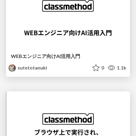
WEBエンジニア向けAI活用入門
sutetotanuki
0
1.1k