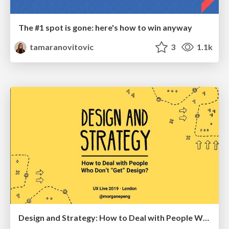
The #1 spot is gone: here's how to win anyway
tamaranovitovic
3
1.1k
Design and Strategy: How to Deal with People Who Don’t "Get" Design