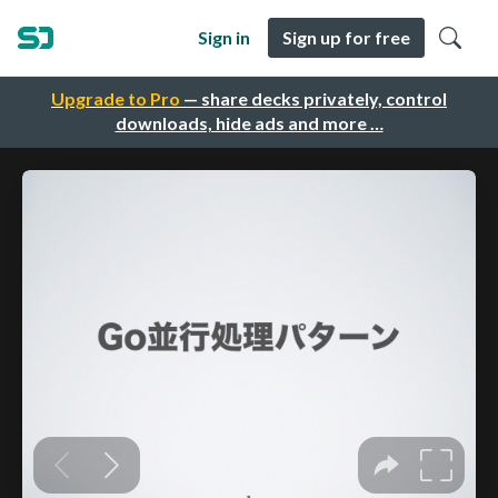
Sign in
Sign up for free
Upgrade to Pro
— share decks privately, control
downloads, hide ads and more …