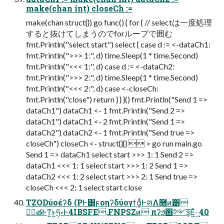
make(chan int) closeCh :=
make(chan struct{}) go func() { for { // selectは一度処理
すると抜けてしまうのでforループで囲む
fmt.Println("select start") select { case d := <-dataCh1:
fmt.Println(">>> 1:", d) time.Sleep(1 * time.Second)
fmt.Println("<<< 1:", d) case d := <-dataCh2:
fmt.Println(">>> 2:", d) time.Sleep(1 * time.Second)
fmt.Println("<<< 2:", d) case <-closeCh:
fmt.Println("close") return } } }() fmt.Println("Send 1 =>
dataCh1") dataCh1 <- 1 fmt.Println("Send 2 =>
dataCh1") dataCh1 <- 2 fmt.Println("Send 1 =>
dataCh2") dataCh2 <- 1 fmt.Println("Send true =>
closeCh") closeCh <- struct{}{}  > go run main.go
Send 1 => dataCh1 select start >>> 1: 1 Send 2 =>
dataCh1 <<< 1: 1 select start >>> 1: 2 Send 1 =>
dataCh2 <<< 1: 2 select start >>> 2: 1 Send true =>
closeCh <<< 2: 1 select start close
TZODύοέʔδ (PͰ͸ϝοηʔδύογϯά͚ͩͰશͯΛ࿫͏ͷ͸
ݱ࣮తͰͳ͍ͱ͍͏ཧ༝Ͱ4IBSFE.FNPSZͷ πʔϧ΋༻ҙ͞Ε͍ͯ·͢ 40