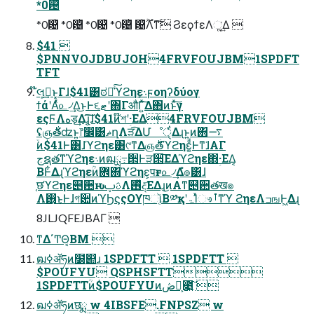
*0଴ͪ
*0଴ͪ *0଴ͪ *0଴ͪ *0଴ͪ ଴ͪ࣌ؒΛͳ͘͠ ϨεϙϯεΛૣ͘͢Δ 
$41 
$PNNVOJDBUJOH4FRVFOUJBM1SPDFT
TFT
໊લ͕ࣔ͢ͱ͓Γɺ$41͸ಠཱͨ͠ϓϩηε܈͕ϝοηʔδύογ
ϯάʹΑͬͯ௨৴͢Δ͜ͱͰ૬ޓʹ΍ΓऔΓ͍ͯ͠Δ΋ͷͱͯ͠γ
εςϜΛهड़͢Δɻ͔͠͠ɺ$41ͷ໊শʹؚ·ΕΔ4FRVFOUJBM
ʢஞ࣍తʣͱ͍͏෦෼͸ޡղΛੜ͡ΔՄೳੑ͕͋Δɻͱ͍͏ͷ΋࠷
ۙͷ$41Ͱ͸ɺϓϩηε͸୯ͳΔஞ࣍తϓϩηε͚ͩͰͳ͘ɺΑΓ
جຊతͳϓϩηε܈ͷฒྻ߹੒Ͱੜ੒͞ΕΔϓϩηε΋ؚ·ΕΔ͔
ΒͰ͋Δɻϓϩηεؒͷؔ܎΍ϓϩηε͕पғͱ௨৴͢Δํ๏͸ɺ
֤छϓϩηε୅਺ԋࢉࢠΛ࢖ͬͯද͞ΕΔɻ͜ͷΑ͏ͳ୅਺తख๏
Λ࢖͏͜ͱͰɺগ਺ͷϓϦϛςΟϒཁૉ͔Β༰қʹۃΊͯෳࡶͳϓ ϩηεΛߏஙͰ͖Δɻ
8JLJQFEJBΑΓ 
ͳΔ΄ͲΘ͔ΒΜ 
ฒߦॲཧͷ໰୊ɹ 1SPDFTT  1SPDFTT 
$POUFYU QSPHSFTT
1SPDFTTؒͷ$POUFYUͷڞ༗͕೉͍͠ 
ฒߦॲཧͷछྨ w 4IBSFE.FNPSZ w