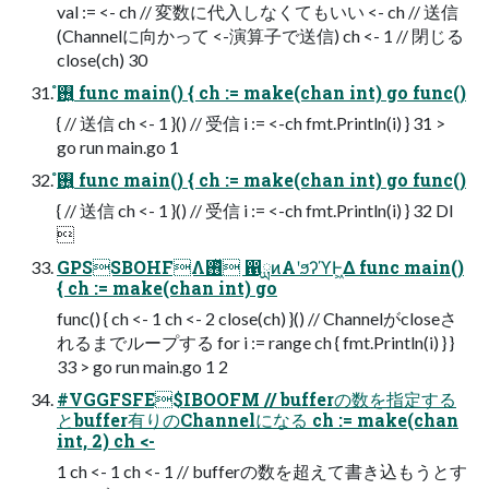
val := <- ch // 変数に代入しなくてもいい <- ch // 送信
(Channelに向かって <-演算子で送信) ch <- 1 // 閉じる
close(ch) 30
࢖͍ํ func main() { ch := make(chan int) go func()
{ // 送信 ch <- 1 }() // 受信 i := <-ch fmt.Println(i) } 31 >
go run main.go 1
࢖͍ํ func main() { ch := make(chan int) go func()
{ // 送信 ch <- 1 }() // 受信 i := <-ch fmt.Println(i) } 32 DI

GPSSBOHFΛ࢖ͬͯ ഑ྻͷΑ͏ʹϧʔϓͰ͖Δ func main()
{ ch := make(chan int) go
func() { ch <- 1 ch <- 2 close(ch) }() // Channelがcloseさ
れるまでループする for i := range ch { fmt.Println(i) } }
33 > go run main.go 1 2
#VGGFSFE$IBOOFM // bufferの数を指定する
とbuffer有りのChannelになる ch := make(chan
int, 2) ch <-
1 ch <- 1 ch <- 1 // bufferの数を超えて書き込もうとす