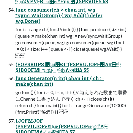
ͭͷ2VFVF͔Βෳ਺ͷϓϩηεʹ౉͢ 1SPEVDFS 53
func consumer(ch <-chan int, wg
*sync.WaitGroup) { wg.Add(1) defer
wg.Done()
for i := range ch { fmt.Println(i) } } func producer(size int)
{ queue := make(chan int) wg := new(sync.WaitGroup)
go consumer(queue, wg) go consumer(queue, wg) for i
:= 0; i < size; i++ { queue <- i } close(queue) wg.Wait() }

(FOFSBUPS ഑ྻͷ୅ΘΓʹ(PSPVUJOFͰ஋Λੜ੒͠
$IBOOFMͰૹ৴͢Δ͜ͱͰϝϞϦΛઅ໿͢Δ 55
func Generator(n int) chan int { ch :=
make(chan int)
go func() { for i := 0; i < n; i++ { // 与えられた数まで順番
にChannelに書き込んで行く ch <- i } close(ch) }()
return ch } func main() { for i := range Generator(10000)
{ fmt.Printf("%d", i) } } 
1JQFMJOF
(PSPVUJOFͷग़ྗ͕ผͷ(PSPVUJOFͷೖྗʹͳͬͯΔ
$IBOOFMΛ௨ͯ͠ஞ࣍తʹॲཧ͞ΕΔ 57