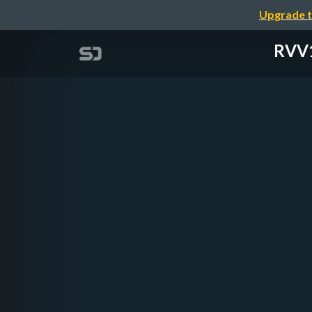
Upgrade t
RV