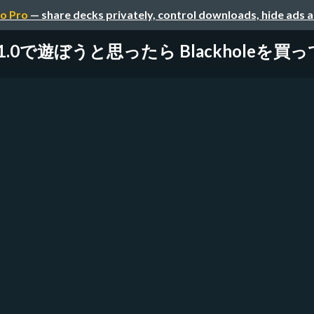
o Pro
— share decks privately, control downloads, hide ads 
V1.0で遊ぼうと思ったら Blackholeを買