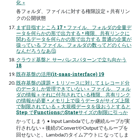
化 ◦
各フォルダ、ファイルに対する権限設定 ◦ 共有リン
クの公開状態
まず目指すところ 17 • ファイル、フォルダの全量デ
ータを何らかの形で出力する • 権限、共有リンクに
関わるデータを何らかの形で出力する 普通の企業が
扱っている ファイル、フォルダの数ってどのくらい
なんだろうなあ🤔
クラウド基盤と サーバレスパターンで立ち向かう
18
既存基盤の活用(it-saas-interface) 19
既存基盤の課題 • １リソースに対して１レコード分
のデータしか管理できていない ◦ ファイル、フォル
ダの情報＋それに付与されている権限、共有リンク
の情報が必要 • メモリ上で扱うデータがサイズ上限
で制限されている ◦ 大規模データを扱おうとすると
Step でFunctionsのStateサイズの制限に引っか
かってしまう • Input Lambdaでしか継続ループが実
行されない ◦ 後続のConvertやOutputでもループを
回せないと、Lambdaのタイムアウトに なってしま