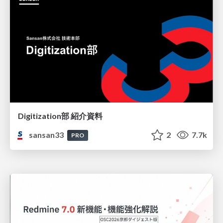
Digitization部 紹介資料
sansan33
2
7.7k
PRO