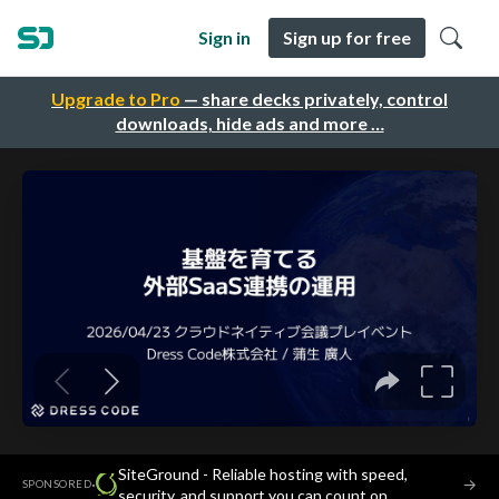
Sign in
Sign up for free
Upgrade to Pro
— share decks privately, control
downloads, hide ads and more …
SiteGround - Reliable hosting with speed,
·
→
SPONSORED
security, and support you can count on.