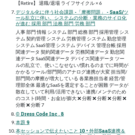
【Retire】 退職/退場 ライフサイクル × 6
デジタル化に伴う社会課題 -「摩擦問題」 - SaaS/ツ
ール乱立に伴い、システムの分断・業務のサイロ化
が進む 採用 部門 法務 部門 労務 部門
人事 部門 情報 システム 部門 総務 部門 採用管理 シス
テム 契約管理 システム 労務管理 システム 勤怠管理
システム SaaS管理 システム デバイス 管理台帳 採用
関連データ 契約関連データ 労務関連データ 勤怠関
連データ SaaS関連データ デバイス関連データ ツー
ルの乱立で、使いこなせない/慣れるのまでに時間が
かかる ツール/部門間のアナログ連携が大変 担当間/
部門間の摩擦が増大している 各業務担当者 経営/管
理部全体 最適なSaaSを選定することが困難 データが
散在していて利用/活用できない 連携/メンテのため
のコスト(時間・お金)が膨大 ❌ 分断 ❌ 分断 ❌ 分断 ❌
分断 ❌ 分断 7
© Dress Code Inc . 8
本題 9
本セッションで伝えたいこと 10 • 外部SaaS連携＆