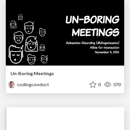
Un-Boring Meetings
codingconduct
0
370