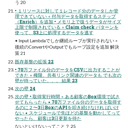
う 20
• １リソースに対して１レコード分のデータしか管
理できていない ◦ 付与データを取得するステップ
（Enrich）を追加 • メモリ上で扱うデータがサイズ
上限で制限されている ◦ Claim check パターンを
使って、S3上に処理するデータを逃す
• Input Lambdaでしか継続ループが実行されない ◦
後続のConvertやOutputでもループ設定を追加 解決
策 21
既存基盤の拡張 22
• 70万ファイル分のデータをCSVに出力することが
できた ◦ 権限、共有リンク関連のデータも でも次の
壁が待っていた。。。 結果 23
次の壁 24
次の壁 • 取得実行時間 ◦ ある顧客のBox環境で試さ
せてもらったら ▪ 70万ファイル分のデータを取得す
るのに２〜3日BoxのAPIを叩き続けなけれ ばいけ
ない ▪ スケジュールで先ほどの基盤を動かしてって
やったら、顧客は3日更新を待た
ないといけないってこと？ 25