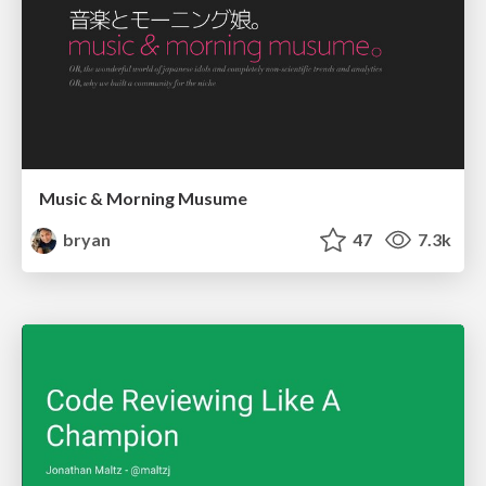
Music & Morning Musume
bryan
47
7.3k