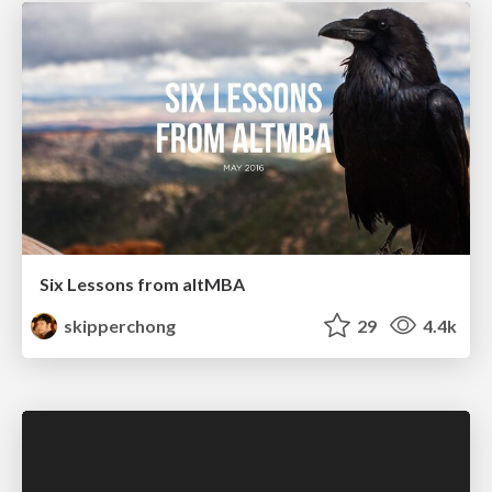
Six Lessons from altMBA
skipperchong
29
4.4k