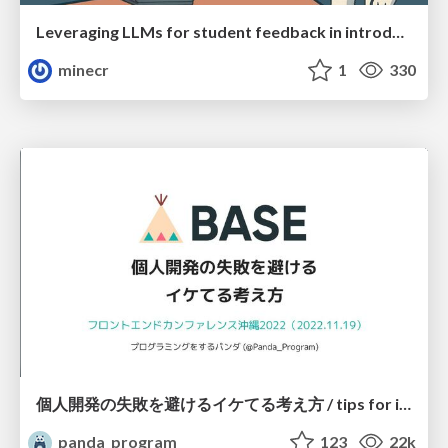
Leveraging LLMs for student feedback in introductory data science courses - posit::conf(2025)
minecr
1
330
個人開発の失敗を避けるイケてる考え方 / tips for indie hackers
panda_program
123
22k