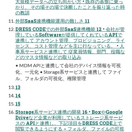
大規模データへの立ち向かい方 • 既存の基盤に乗っ
かり、 その場その場で決断したことを振り返った時
の教訓
外部SaaS連携機能運用の難しさ 11
DRESS CODEでの外部SaaS連携機能 12 • 会社が管
理しているSoftwareが提供してくれているAPIで
連携して アカウント管理、プロビジョニング、ライ
センス、コスト管理 などを主に行なっている。 • 人
事系サービスと連携して 従業員情報、部門、役職な
どのマスタ情報などの取り込み
• MDM APIと連携して会社のデバイス情報を可視
化、一元化 • Storage系サービスと連携して ファイ
ル、フォルダの可視化、権限管理
13
14
15
Storage系サービス連携の開発 16 • BoxやGoogle
Driveなど企業が利用しているストレージ系サービ
スの APIと連携し、下記項目をDRESS CODE上で
閲覧できるようにする ◦ フォルダ、ファイルの可視