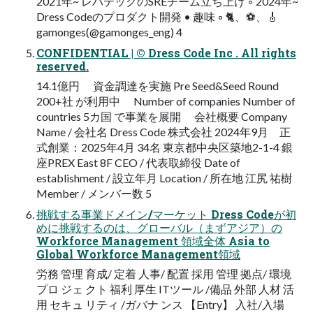
2021年~ レバテックのSREチーム立ち上げ ◦ 2024年~
Dress Codeのプロダクト開発 • 趣味 ◦ 🐈、⚽、🎸
gamonges(@gamonges_eng) 4
CONFIDENTIAL | © Dress Code Inc . All rights
reserved.
14.1億円 資金調達を実施 Pre Seed&Seed Round
200+社 が利用中 Number of companies Number of
countries 5カ国 で事業を展開 会社概要 Company
Name / 会社名 Dress Code 株式会社 2024年9月 正
式創業：2025年4月 34名 東京都中央区築地2-1-4 銀
座PREX East 8F CEO / 代表取締役 Date of
establishment / 設立年月 Location / 所在地 江尻 祐樹
Member / メンバー数 5
挑戦する事業ドメイン/マーケット Dress Codeが初
めに挑戦するのは、グローバル（まずアジア）の
Workforce Management 領域全体 Asia to
Global Workforce Management領域
労務 管理 育成/ 定着 人事/ 配置 採用 管理 拠点/ 環境
プロ ジェ クト 福利 厚生 ITツール /備品 外部 人材 活
用 セキュ リティ /ガバナ ンス 【Entry】 入社/入場