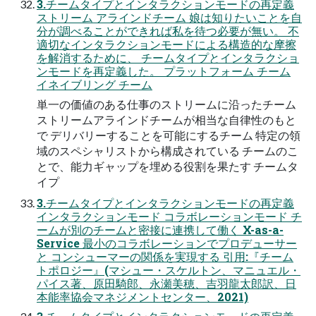
3.チームタイプとインタラクションモードの再定義
ストリーム アラインドチーム 娘は知りたいことを自
分が調べることができれば私を待つ必要が無い。 不
適切なインタラクションモードによる構造的な摩擦
を解消するために、 チームタイプとインタラクショ
ンモードを再定義した。 プラットフォーム チーム
イネイブリング チーム
単一の価値のある仕事のストリームに沿ったチーム
ストリームアラインドチームが相当な自律性のもと
で デリバリーすることを可能にするチーム 特定の領
域のスペシャリストから構成されている チームのこ
とで、能力ギャップを埋める役割を果たす チームタ
イプ
3.チームタイプとインタラクションモードの再定義
インタラクションモード コラボレーションモード チ
ームが別のチームと密接に連携して働く X-as-a-
Service 最小のコラボレーションでプロデューサー
と コンシューマーの関係を実現する 引用:『チーム
トポロジー』(マシュー・スケルトン、マニュエル・
パイス著、原田騎郎、永瀬美穂、吉羽龍太郎訳、日
本能率協会マネジメントセンター、2021)