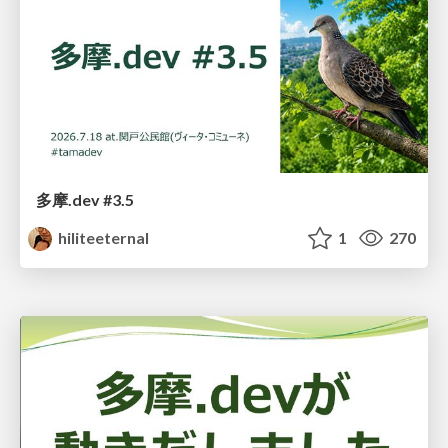
多摩.dev #3.5
hiliteeternal
1
270