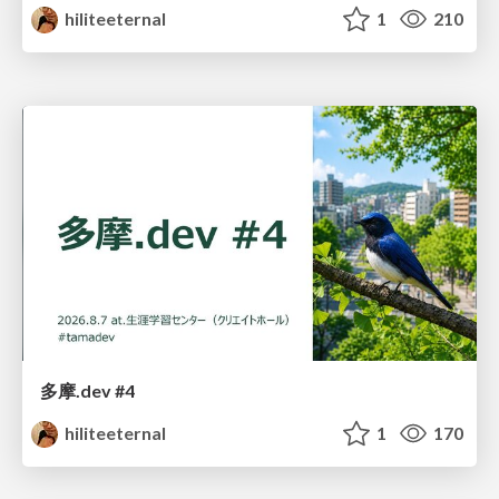
hiliteeternal
1
210
多摩.dev #4
hiliteeternal
1
170