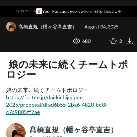
·
Your Podcast. Everywhere. Effortlessly.
→
SPONSORED
髙橋直規（幡ヶ谷亭直吉）
August 04, 2025
680
2
娘の未来に続くチームトポ
ロジー
娘の未来に続くチームトポロジー
https://fortee.jp/dai-kichijojipm-
2025/proposal/dfad6b55-2ba6-4820-be8f-
c7a9805ff7ae
髙橋直規（幡ヶ谷亭直吉）