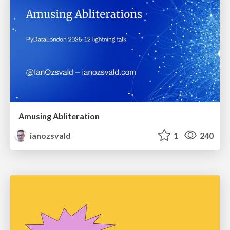
Amusing Abliteration
ianozsvald
1
240