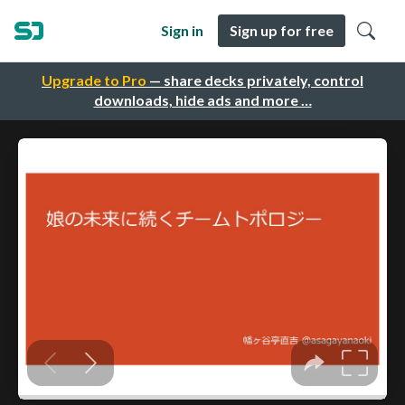
Sign in
Sign up for free
Upgrade to Pro
— share decks privately, control
downloads, hide ads and more …