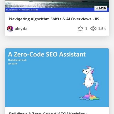
Navigating Algorithm Shifts & AI Overviews - #SMXNext
aleyda
1
1.5k
Building a A Zero-Code AI SEO Workflow