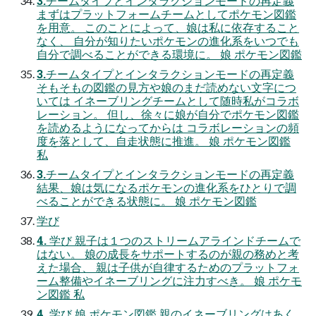
3.チームタイプとインタラクションモードの再定義
まずはプラットフォームチームとしてポケモン図鑑
を用意。 このことによって、娘は私に依存すること
なく、 自分が知りたいポケモンの進化系をいつでも
自分で調べることができる環境に。 娘 ポケモン図鑑
3.チームタイプとインタラクションモードの再定義
そもそもの図鑑の見方や娘のまだ読めない文字につ
いては イネーブリングチームとして随時私がコラボ
レーション。 但し、徐々に娘が自分でポケモン図鑑
を読めるようになってからは コラボレーションの頻
度を落として、自走状態に推進。 娘 ポケモン図鑑
私
3.チームタイプとインタラクションモードの再定義
結果、娘は気になるポケモンの進化系をひとりで調
べることができる状態に。 娘 ポケモン図鑑
学び
4. 学び 親子は１つのストリームアラインドチームで
はない。 娘の成⾧をサポートするのが親の務めと考
えた場合、 親は子供が自律するためのプラットフォ
ーム整備やイネーブリングに注力すべき。 娘 ポケモ
ン図鑑 私
4. 学び 娘 ポケモン図鑑 親のイネーブリングはあく