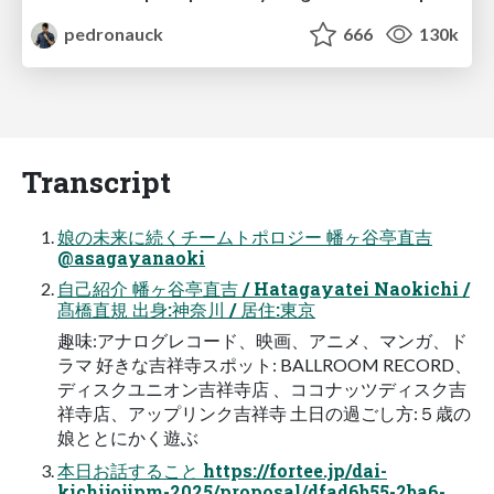
pedronauck
666
130k
Transcript
娘の未来に続くチームトポロジー 幡ヶ谷亭直吉
@asagayanaoki
自己紹介 幡ヶ谷亭直吉 / Hatagayatei Naokichi /
髙橋直規 出身:神奈川 / 居住:東京
趣味:アナログレコード、映画、アニメ、マンガ、ド
ラマ 好きな吉祥寺スポット: BALLROOM RECORD、
ディスクユニオン吉祥寺店 、ココナッツディスク吉
祥寺店、アップリンク吉祥寺 土日の過ごし方:５歳の
娘ととにかく遊ぶ
本日お話すること https://fortee.jp/dai-
kichijojipm-2025/proposal/dfad6b55-2ba6-