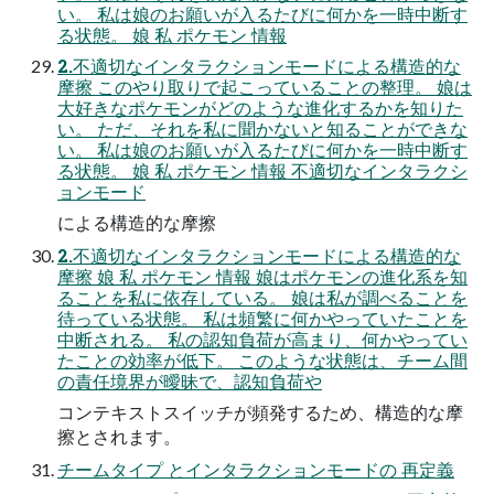
い。 私は娘のお願いが入るたびに何かを一時中断す
る状態。 娘 私 ポケモン 情報
2.不適切なインタラクションモードによる構造的な
摩擦 このやり取りで起こっていることの整理。 娘は
大好きなポケモンがどのような進化するかを知りた
い。 ただ、それを私に聞かないと知ることができな
い。 私は娘のお願いが入るたびに何かを一時中断す
る状態。 娘 私 ポケモン 情報 不適切なインタラクシ
ョンモード
による構造的な摩擦
2.不適切なインタラクションモードによる構造的な
摩擦 娘 私 ポケモン 情報 娘はポケモンの進化系を知
ることを私に依存している。 娘は私が調べることを
待っている状態。 私は頻繁に何かやっていたことを
中断される。 私の認知負荷が高まり、何かやってい
たことの効率が低下。 このような状態は、チーム間
の責任境界が曖昧で、認知負荷や
コンテキストスイッチが頻発するため、構造的な摩
擦とされます。
チームタイプ とインタラクションモードの 再定義