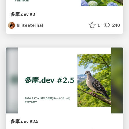
多摩.dev #3
hiliteeternal
1
240
多摩.dev #2.5