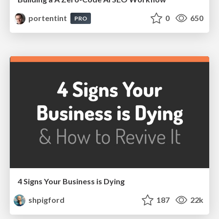
portentint
0
650
PRO
4 Signs Your Business is Dying
shpigford
187
22k