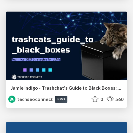
Jamie Indigo - Trashchat’s Guide to Black Boxes: Technical SEO Tactics for LLMs
techseoconnect
0
560
PRO