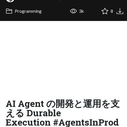
Programming
3k
8
AI Agent の開発と運用を支
える Durable
Execution #AgentsInProd