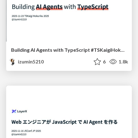
Building AI Agents with TypeScript #TSKaigiHokuriku
izumin5210
6
1.8k