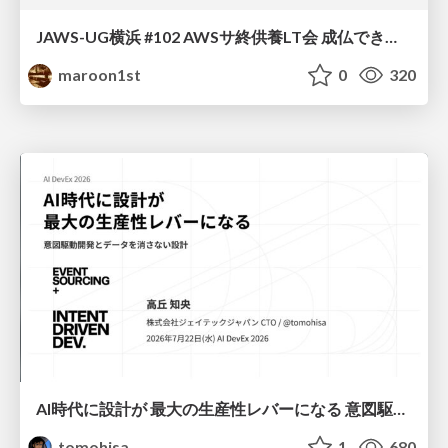
JAWS-UG横浜 #102 AWSサ終供養LT会 成仏できない AWS サービスたち 〜本日、三体供養します〜
maroon1st
0
320
AI時代に設計が 最大の生産性レバーになる 意図駆動開発とデータを消さない設計｜Don't Delete Your Data or Your Intent — Design as the Deepest Lever in the AI Era
tomohisa
1
680