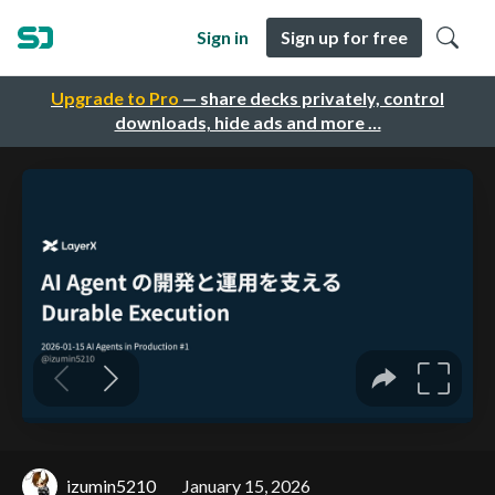
Sign in
Sign up for free
Upgrade to Pro
— share decks privately, control
downloads, hide ads and more …
izumin5210
January 15, 2026