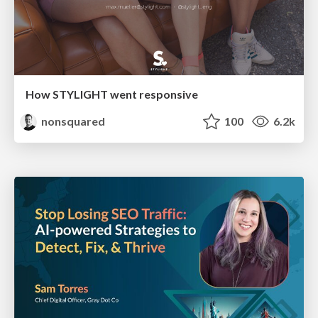
How STYLIGHT went responsive
nonsquared
100
6.2k