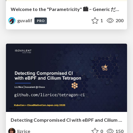
Welcome to the "Parametricity" 🏙️ − Generic だけど Specific な世界 −
guvalif
1
200
PRO
Detecting Compromised CI with eBPF and Cilium Tetragon
lizrice
0
150