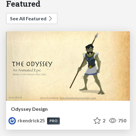
Featured
See All Featured
Odyssey Design
rkendrick25
2
750
PRO