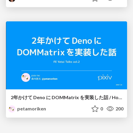
2年かけて Deno に DOMMatrix を実装した話 / How I implemented DOMMatrix in Deno over two years
petamoriken
0
200