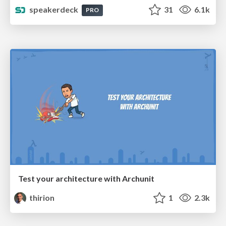
speakerdeck
31
6.1k
PRO
Test your architecture with Archunit
thirion
1
2.3k