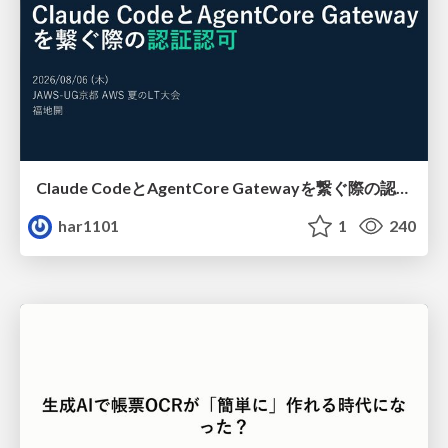
Claude CodeとAgentCore Gatewayを繋ぐ際の認証認可 / Authentication and authorization when connecting Claude Code with AgentCore Gateway
har1101
1
240