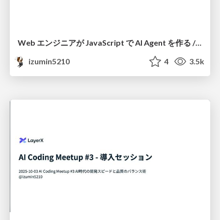
Web エンジニアが JavaScript で AI Agent を作る / JSConf JP 2025 sponsor session
izumin5210
4
3.5k