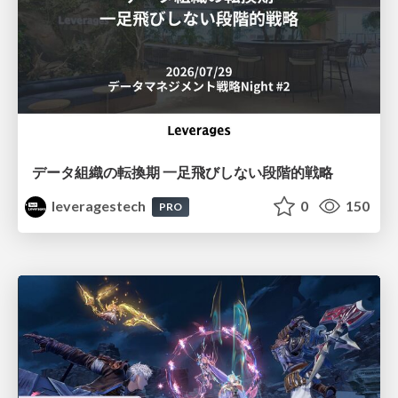
データ組織の転換期 一足飛びしない段階的戦略
leveragestech
0
150
PRO