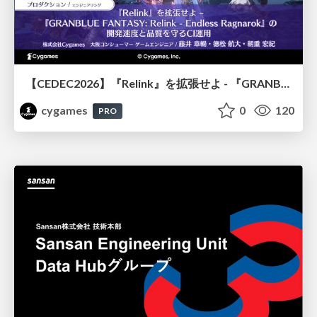
【CEDEC2026】『Relink』を拡張せよ - 『GRANBLUE FANTASY: Relink - Endless Ragnarok』の開発速度と品質を守るCI運用
cygames
0
120
PRO