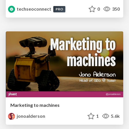
techseoconnect
0
350
PRO
Marketing to machines
jonoalderson
1
5.6k