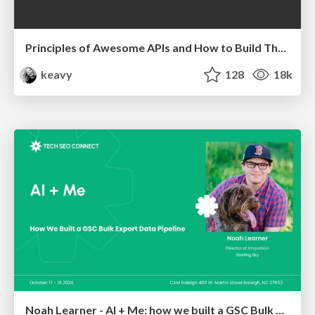
Principles of Awesome APIs and How to Build Them.
keavy
128
18k
Noah Learner - AI + Me: how we built a GSC Bulk Export data pipeline