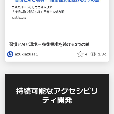
習慣とAIと環境 — 技術探求を続ける3つの鍵
azukiazusa1
4
1.3k