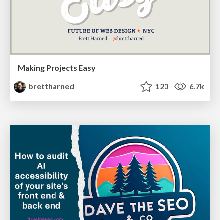
Making Projects Easy
brettharned
120
6.7k