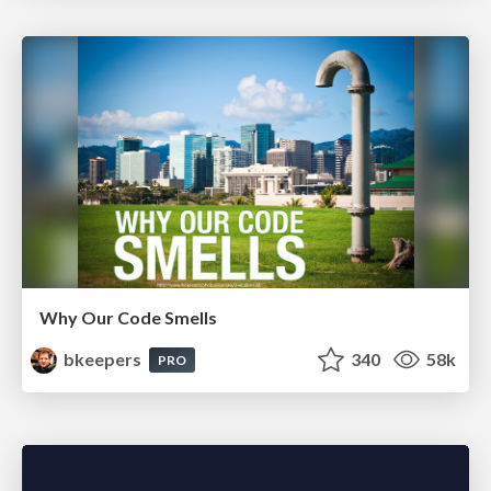
Why Our Code Smells
bkeepers
340
58k
PRO