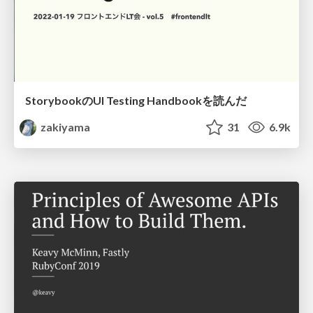
StorybookのUI Testing Handbookを読んだ
zakiyama
31
6.9k