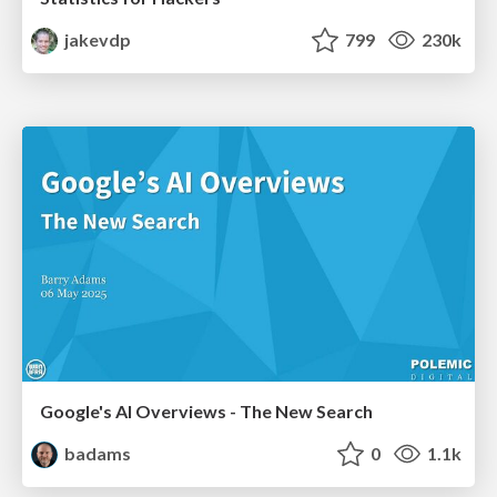
jakevdp
799
230k
Google's AI Overviews - The New Search
badams
0
1.1k