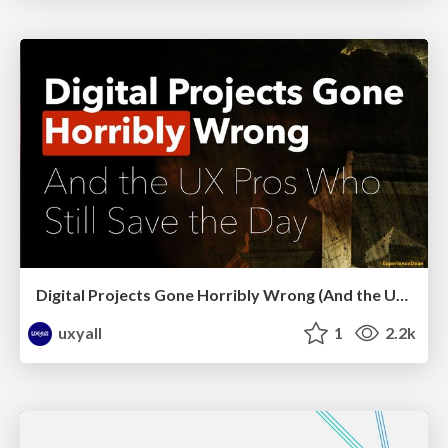
Digital Projects Gone Horribly Wrong (And the UX Pros Who Still Save the Day) - Dean Schuster
uxyall
1
2.2k