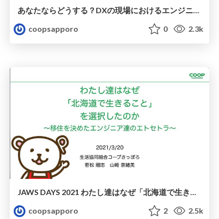
あなたならどうする？DXの現場におけるエンジニアの葛藤
coopsapporo
0
2.3k
JAWS DAYS 2021 わたし達はなぜ「北海道で生きること」を選択したのか 〜移住を決めたエンジニア達のエトセトラ〜 / Why we choose "Living in Hokkaido" ~Our worries, decisions, and their fruits~
coopsapporo
2
2.5k