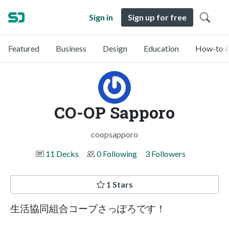
Sign in
Sign up for free
Featured
Business
Design
Education
How-to &
CO-OP Sapporo
coopsapporo
11 Decks
0 Following
3 Followers
1 Stars
生活協同組合コープさっぽろです！