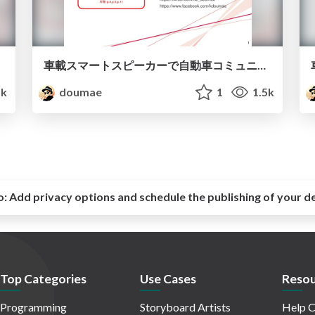
車載スマートスピーカーで自動車コミュニケーション
1k
doumae
1
1.5k
o:
Add privacy options and schedule the publishing of your d
Top Categories
Use Cases
Resou
Programming
Storyboard Artists
Help C