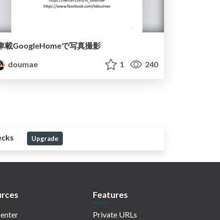
車載GoogleHomeで写真撮影
doumae
1
240
ecks
Upgrade
rces
Features
enter
Private URLs