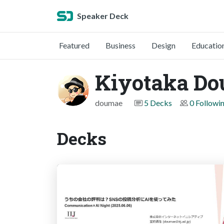
Speaker Deck
Featured
Business
Design
Educatio
Kiyotaka D
doumae
5 Decks
0 Followi
Decks