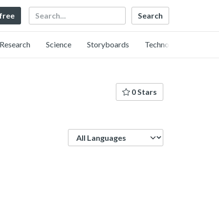
Search
 free
Research
Science
Storyboards
Technology
0 Stars
Language