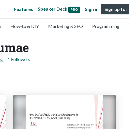
Speaker Deck
Features
Sign in
Sign up for
PRO
n
How-to & DIY
Marketing & SEO
Programming
oumae
ng
1 Followers