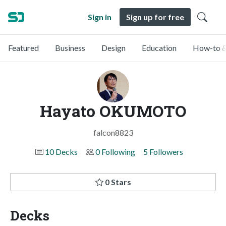
Sign in
Sign up for free
Featured
Business
Design
Education
How-to &
Hayato OKUMOTO
falcon8823
10 Decks
0 Following
5 Followers
0 Stars
Decks