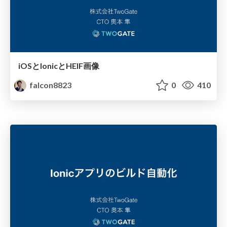
iOSとIonicとHEIF画像
falcon8823
0
410