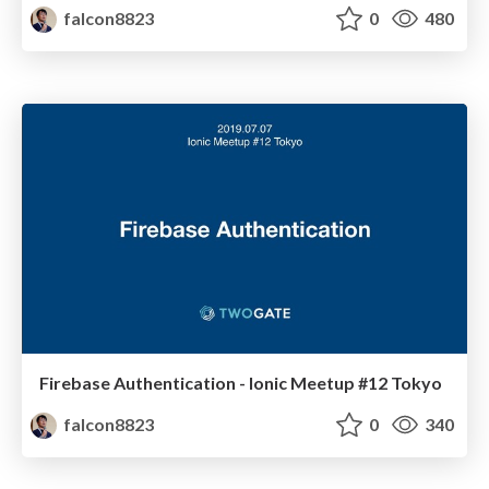
falcon8823
0
480
Firebase Authentication - Ionic Meetup #12 Tokyo
falcon8823
0
340