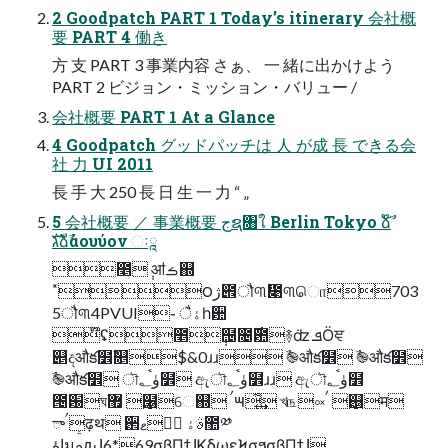
2 Goodpatch PART 1 Today’s itinerary 会社概
要 PART 4 働き
方 支 PART 3 事業内容 さぁ、 一 緒に出かけよう
PART 2 ビジョン・ミッション・バリュー /
会社概要 PART 1 At a Glance
4 Goodpatch グッドパッチは 人 が成 長 できる会
社 力 UI 2011
長 手 大 250 長 日 生 一 力 “ „
5 会社概要 ／ 事業概要 جຊ৘ใ Berlin Tokyo ձ໊ࣾ
גࣜձࣾάουύον ઃཱ
೥݄ ॴࡏ஍
˟౦ژ౎ौ୩۠᳉୩ொ703
5ौ୩4PVUI֊ ैۀһ਺
໊ʢ೥݄຤೔࣌఺࿈݁ʣ ܦӦਞ
୅දऔక໾ࣾ௕$&0ɹɹ ࣾ֎औక໾ ࣾ֎औక໾
ࣾ֎औక໾ ৗۈ؂ࠪ໾ ඇৗۈ؂ࠪ໾ɹɹ ඇৗۈ؂ࠪ໾
౔԰ঘ࢙ ޿໦େ஍ ࠤ౻͔͋͢ খ௩༟࢙ ࠤ஛म
ࠤాढ़थ ઒ޱਅً ࣄۀ಺༰
اۀมֵࢧԉɺ6*69σβΠϯɺϏδωεϞσϧσβΠϯɺ