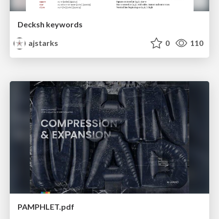
Decksh keywords
ajstarks
0
110
PAMPHLET.pdf