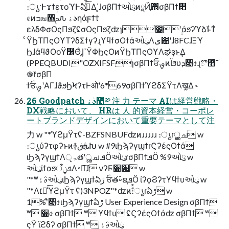
։ൃ·ͰϫϯετοϓͰఏڙ͍ͯ͠Δ΄͔ɺσβΠϯઓུͷཱҊ΍σβΠϯ૊
৫ͷߏங΋ࢧԉ ࣄۀηάϝϯτ̍
ελδΦσΟςΠϧζʢσΟςΠϧζʣɿ೥݄ʹάϧʔϓձࣾͱͳͬ
ͨΫϦΤΠςΟϒΤʔδΣϯγʔɻϒϥϯσΟϯάઓུΛى఺ʹɺ8FCɺΞϓ
ϦɺάϥϑΟοΫ໰Θͣɺߴ͍ΫΦϦςΟͷΫϦΤΠςΟϒΛಘҙͱ͢Δ
(PPEQBUDI"OZXIFSFɿσβΠϯਓࡐͷΪϧυܕ૊৫ɻొ࿥ͨ͠
֎෦σβΠ
ϯਓࡐʹΑΓɺϑϧϦϞʔτͰओʹ6*69σβΠϯϓϩδΣΫτΛख͕͚Δ ˞
26 Goodpatch ࣄۀ಺༰ 注 力 テーマ AIは経営戦略・
DX戦略において、 HRは 人 的資本経営・コーポレ
ートブランドデザインにおいて重要テーマとして注
力 w "*ϓϩμΫτʢ-BZFSNBUFʣͷɹɹɹɹɹ ։ൃɾൢച w
։ൃύʔτφʔͱͷ࿈ܞڧԽ w #9ιϦϡʔγϣϯɾϚʔέςΟϯά
ιϦϡʔγϣϯΛੵۃతʹൢച ܦӦઓུɾσβΠϯܦӦ %9ઓུ w
ઓུίϯαϧܦݧऀΛ࠾༻͠ɺ νʔϜ૊੒ w
"*ʷࣄۀઓུιϦϡʔγϣϯఏڙ ਓతࢿຊܦӦ ίʔϙϨʔτϒϥϯυઓུ w
"*Λ׆༻ͨ͠ϓϩμΫτ ʢ)3NPOZ"*ʣͷࣗࣾ։ൃɾఏڙ w
1%ʹͯ૊৫ιϦϡʔγϣϯఏڙ User Experience Design σβΠϯ
ʷ ૊৫ σβΠϯ ʷ ϒϥϯυ ʢϚʔέςΟϯάʣ σβΠϯ ʷ
ςΫ ϊϩδʔ σβΠϯ ʷ ࣄۀઓུ