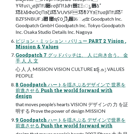
ϒϥϯυମݧσβΠϯɺ૊৫σβΠϯɺιϑτ΢ΣΞ։ൃ ؔ܎ձࣾ
גࣜձࣾελδΦσΟςΠϧζɺגࣜձࣾ.VUVSF גࣜձࣾϐʔϓϧΞϯυσβΠϯɺגࣜձࣾ-
BZFSNBUF ڌ఺ ೔ຊʢ౦ژɺ໊ݹ԰ɺେࡕʣ Goodpatch Inc.
Goodpatch GmbH Goodpatch Inc. Tokyo Goodpatch
Inc. Osaka Studio Details Inc. Nagoya
ビジョン・ミッション・バリュー PART 2 Vision ,
Mission & Values
Goodpatch 7 グッドパッチは、 人 に向き合う。 ⾦
手 人 人 文
心 人 人 MISSION VISION CULTURE ະདྷ ݱࡏ VALUES
PEOPLE
8 Goodpatch ハートを揺さぶるデザインで 世界を
前進させる Push the world forward with
design
that moves people’s hearts VISION デザインの 力 を証
明する Prove the power of design MISSION
9 Goodpatch ハートを揺さぶる デザインで世界を
前進させる Push the world forward with
design that moves people’s hearts 2007 iPhone 大 力 目