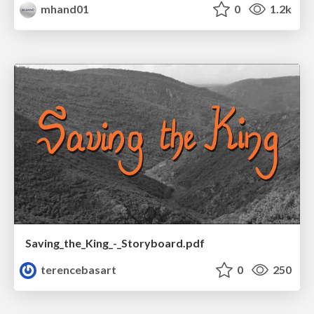
mhand01
0
1.2k
Saving_the_King_-_Storyboard.pdf
terencebasart
0
250