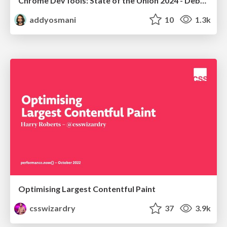
Chrome DevTools: State of the Union 2024 - Debugging React & Beyond
addyosmani
10
1.3k
Optimising Largest Contentful Paint
csswizardry
37
3.9k