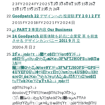
2 3 FY 2 0 2 4 FY 2 0 2 5 1໊ 20໊ 33໊ 60໊ 81໊ 105໊ 158໊ 262໊
118໊ 171໊ 195໊ 251໊ 236໊ 力 264໊
Goodpatch 22 デザインへの 投資額 FY 2 0 1 2 FY
2 0 15 FY 2 0 18 FY 2 0 2 1 FY 2 0 2 4 日
ࣄྫ PART 3 事業内容 Our Business
24 Goodpatch 顧客体験を起点に企業変 革 を前進
させる デザインカンパニー 2011 9 月 立
2020 6 月 日 2
25 ̎ͭͷࣄۀηάϝϯτ ࣄۀ಺༰ σβΠϯϓϥοτϑΥʔϜࣄۀ
σβΠϯਓࡐಛԽܕΩϟϦΞࢧԉαʔϏεʮ3F%FTJHOFSʯɺσβΠφ
ʔΛ
໨ࢦֶ͢ੜ޲͚ΩϟϦΞࢧԉϓϥοτϑΥʔϜʮ3F%FTJHOFSGPS
4UVEFOUʯɺΦϯϥΠϯϗϫΠτϘʔυπʔϧʮ4USBQʯɺ)3ίϯ
αϧςΟϯ άαʔϏεͱ"*ιϦϡʔγϣϯΛఏڙ͢ΔʮגࣜձࣾϐʔϓϧΞϯυσβΠ
ϯʯͳͲͷࣗࣾαʔϏεɾϓϩμΫτΛఏڙ ࣄۀηάϝϯτ̎
σβΠϯύʔτφʔࣄۀ
άουύονɿ͞·͟·ͳΫϥΠΞϯτͷσβΠϯύʔτφʔͱͯ͠ɺ৽نࣄ
ۀ্ཱͪ͛΍طଘࣄۀϦχϡʔΞϧ͓Αͼάϩʔεɺ૊৫มֵࢧԉͳͲΛߦ
͏ɻσδλϧϓϩμΫτ։ൃͷઓུࡦఆɺίϯηϓτઃܭɺ6*69σβΠϯɺ