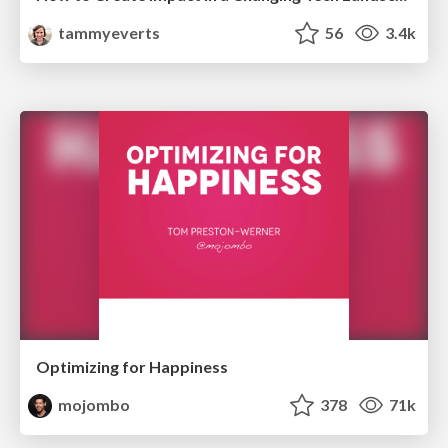
tammyeverts
56
3.4k
Optimizing for Happiness
mojombo
378
71k