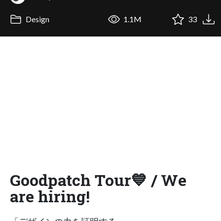
Design
1.1M
33
Goodpatch Tour💙 / We
are hiring!