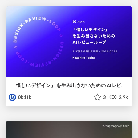
「惜しいデザイン」 を生み出さないための AIレビューループ
0b1tk
3
2.9k