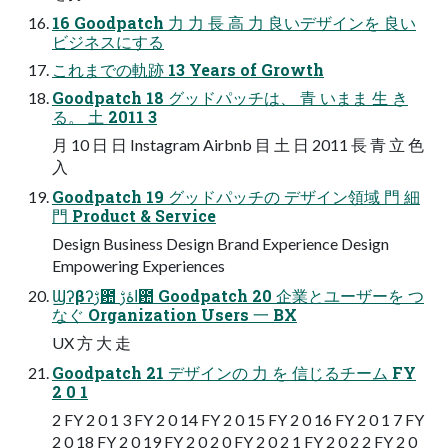
16 Goodpatch 力 力 長 高 力 良いデザインを 良い
ビジネスにする
これまでの軌跡 13 Years of Growth
Goodpatch 18 グッドパッチは、 青 いまま 生 き
る。 土 2011 3
月 10 日 日 Instagram Airbnb 目 土 日 2011 長 青 立 色
入
Goodpatch 19 グッドパッチの デザイン領域 門 細
門 Product & Service
Design Business Design Brand Experience Design
Empowering Experiences
Ϣʔβʔࢹ఺ اۀࢹ఺ Goodpatch 20 企業とユーザーを つ
なぐ Organization Users 一 BX
UX 方 大 走
Goodpatch 21 デザインの 力 を 信じるチーム FY
2 0 1
2 FY 2 0 1 3 FY 2 0 14 FY 2 0 15 FY 2 0 16 FY 2 0 1 7 FY
2 0 18 FY 2 0 19 FY 2 0 2 0 FY 2 0 2 1 FY 2 0 2 2 FY 2 0