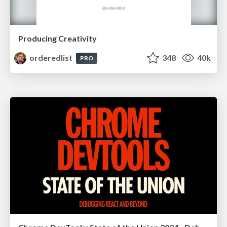
Producing Creativity
orderedlist
348
40k
PRO