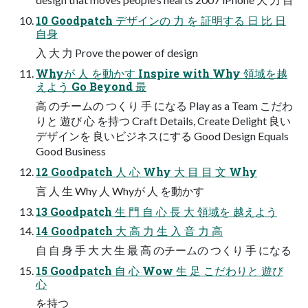
10 Goodpatch デザインの 力 を 証明する 日 比 日
自身
入 大 力 Prove the power of design
Whyが 人 を動かす Inspire with Why 領域を越
えよう Go Beyond 最
高 のチームの つくり 手 になる Play as a Team こだわ
りと 遊び 心 を持つ Craft Details, Create Delight 良い
デザインを 良いビジネスにする Good Design Equals
Good Business
12 Goodpatch 人 心 Why 大 目 目 文 Why
言 人 生 Why 人 Whyが 人 を動かす
13 Goodpatch 生 門 自 心 長 大 領域を 越えよう
14 Goodpatch 大 高 力 生 入 音 力 高
自 自 身 手 大 大 生 最 高 のチームの つくり 手 になる
15 Goodpatch 自 心 Wow 生 足 こだわりと 遊び
心
を持つ