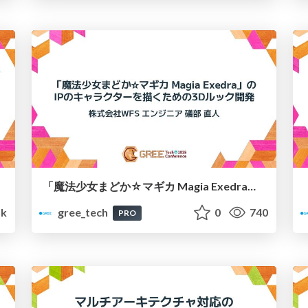
「魔法少女まどか☆マギカ Magia Exedra」のIPのキャラクターを描くための3Dルック開発
k
gree_tech
0
740
PRO