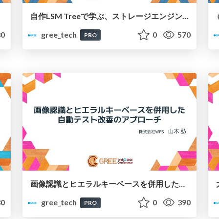
自作LSM Treeで学ぶ、ストレージエンジンのしくみ
0
gree_tech
0
570
PRO
画像認識とヒエラルキーベースを併用した自動テスト改善のアプローチ
0
gree_tech
0
390
PRO