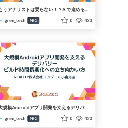
もうアナリストは要らない！？AIで進めるデータの民主化
gree_tech
0
430
PRO
大規模Androidアプリ開発を支えるデリバリー - ビルド時間長期化への立ち向かい方
gree_tech
0
420
PRO