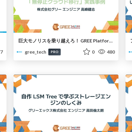
巨大モノリスを乗り越えろ！ GREE Platform 20周年を支える「無停止クラウド移行」実践事例
7
gree_tech
0
480
PRO