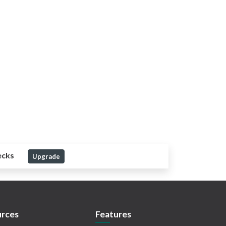
ecks
Upgrade
rces
Features