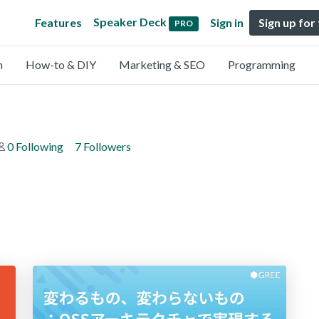
Speaker Deck
Features
Sign in
Sign up for
PRO
n
How-to & DIY
Marketing & SEO
Programming
0 Following
7 Followers