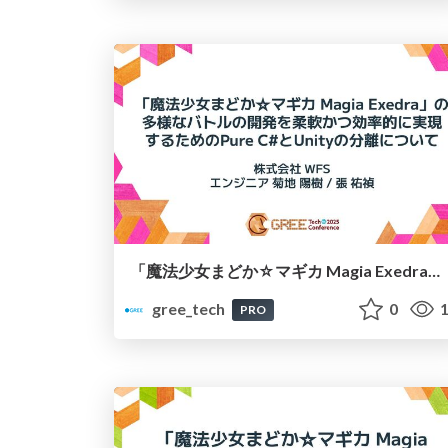
「魔法少女まどか☆マギカ Magia Exedra」の多様なバトルの開発を柔軟かつ効率的に実現するためのPure C#とUnityの分離について
gree_tech
0
1
PRO