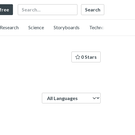
Search
 free
Research
Science
Storyboards
Technology
0 Stars
Language