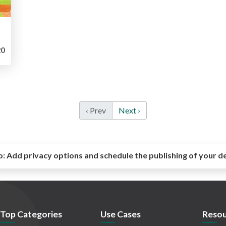
0
‹ Prev
Next ›
o:
Add privacy options and schedule the publishing of your d
Top Categories
Use Cases
Resou