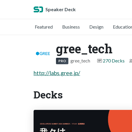
Speaker Deck
Featured
Business
Design
Educatio
gree_tech
gree_tech
270 Decks
PRO
http://labs.gree.jp/
Decks