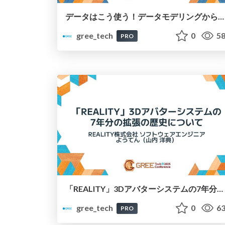
データはこう使う！データモデリングからAI活用につなげる社内ダッシュボード事例
gree_tech
0
58
PRO
「REALITY」3Dアバターシステムの7年分の拡張の歴史について
gree_tech
0
63
PRO