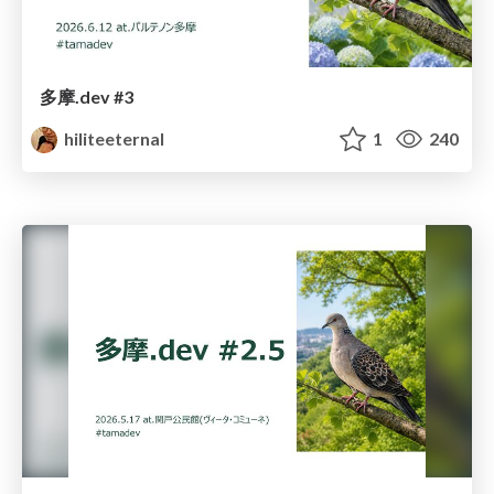
多摩.dev #3
hiliteeternal
1
240