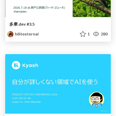
多摩.dev #3.5
hiliteeternal
1
280