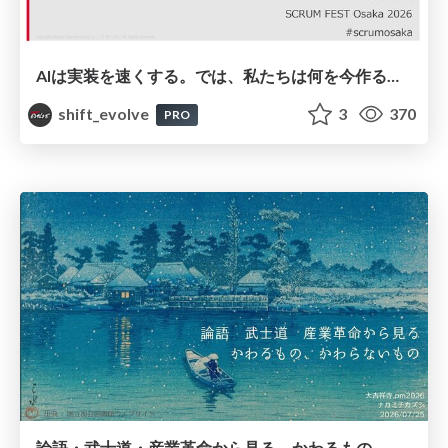
AIは実装を速くする。では、私たちは何を今作るべきか？－立場を越えてリリースに向き合ったチーム開発の実践 / 20260801 Hiromi Nakaya and Naoki Takahashi
shift_evolve
3
370
PRO
論語・武士道・産業革命から見る かわるもの、かわらないもの