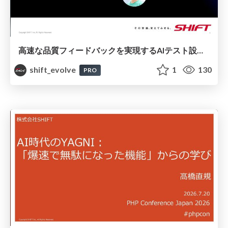
高速な品質フィードバックを実現するAIテスト設計エージェント構築の要点 / 20260529 Suguru Ishii
shift_evolve
1
130
PRO