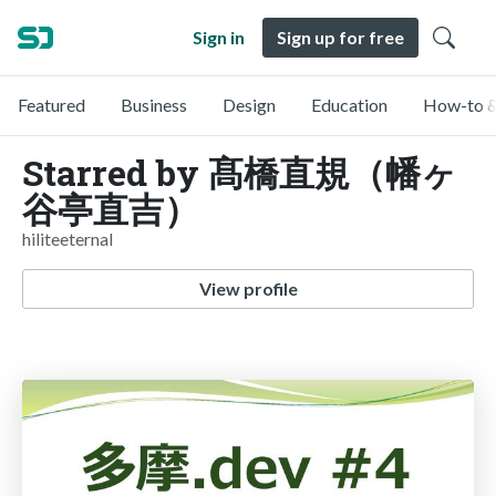
Sign in
Sign up for free
Featured
Business
Design
Education
How-to &
Starred by 髙橋直規（幡ヶ
谷亭直吉）
hiliteeternal
View profile