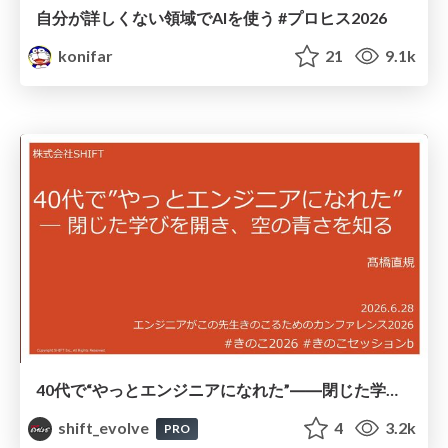
自分が詳しくない領域でAIを使う #プロヒス2026
konifar
21
9.1k
40代で“やっとエンジニアになれた”――閉じた学びを開き、空の青さを知る / 20260628 Naoki Takahashi
shift_evolve
4
3.2k
PRO