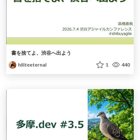
書を捨てよ、渋谷へ出よう
hiliteeternal
1
440