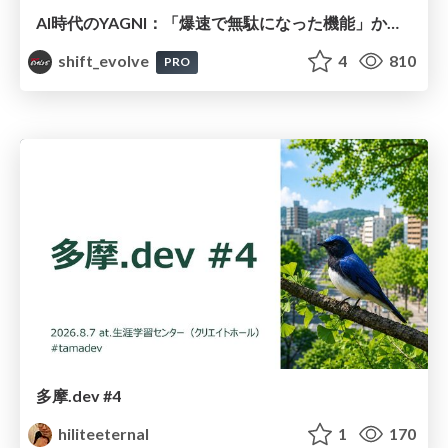
AI時代のYAGNI：「爆速で無駄になった機能」からの学び / 20260720 Naoki Takahashi
shift_evolve
4
810
PRO
多摩.dev #4
hiliteeternal
1
170