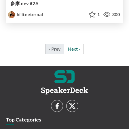
多摩.dev #2.5
hiliteeternal
1
300
‹ Prev
Next ›
SpeakerDeck
Top Categories