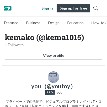
Sign in
Sign up for free
Featured
Business
Design
Education
How-to &
kemako (@kema1015)
1 Followers
View profile
you（@youtoy）
you
PRO
プライベートでの活動で、ビジュアルプログラミング・IoT・ロ
ボットトイを扱う技術コミュニティを単独・共同で主催したり、