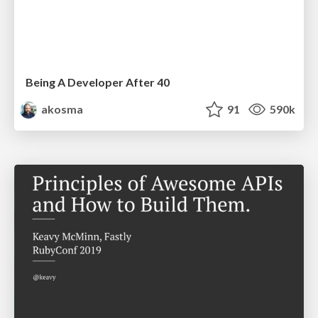
Being A Developer After 40
akosma
91
590k