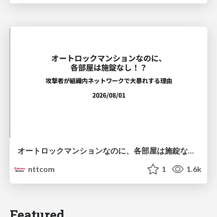
オートロックマンションなのに、各部屋は施錠なし！？ 攻撃者が組織内ネットワークで大暴れする理由 / The Front Door Is Locked, but the Rooms Are Wide Open: Why Attackers Move Freely Inside Enterprise Networks
nttcom
1
1.6k
Featured