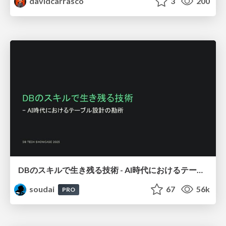
davidcarrasco
3
200
DBのスキルで生き残る技術 - AI時代におけるテーブル設計の勘所
soudai
67
56k
PRO