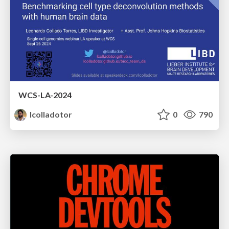
WCS-LA-2024
lcolladotor
0
790