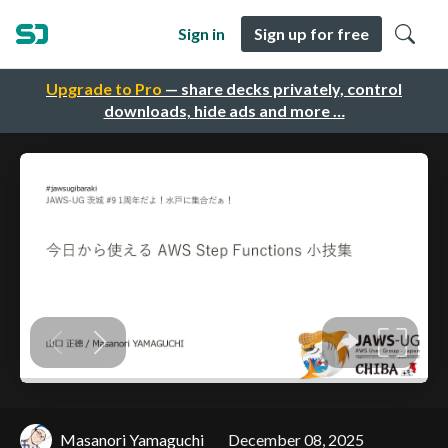
Sign in
Sign up for free
Upgrade to Pro
— share decks privately, control
downloads, hide ads and more …
Masanori Yamaguchi
December 08, 2025