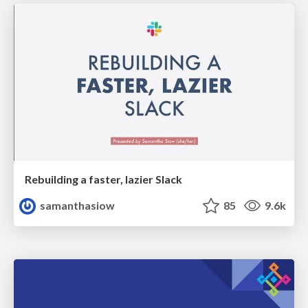
Rebuilding a faster, lazier Slack
samanthasiow
85
9.6k