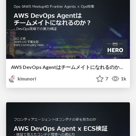
AWS DevOps Agentはチームメイトになれるのか？/ Can AWS DevOps Agent become a teammate
kinunori
7
1k