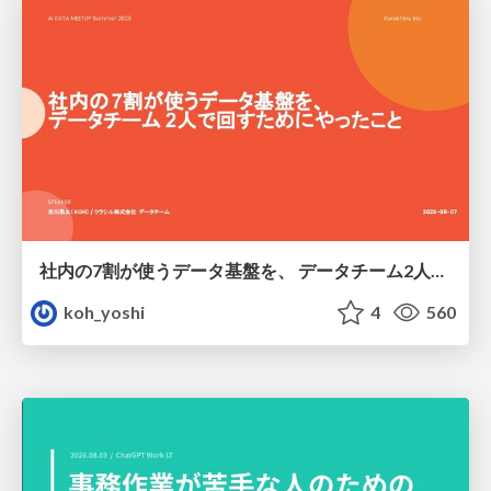
社内の7割が使うデータ基盤を、 データチーム2人で回すためにやったこと
koh_yoshi
4
560