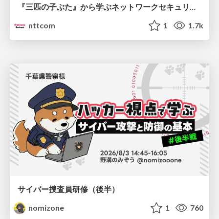
『三匹の子ぶた』から学ぶネットワークセキュリティの昔と今 / Network Security: Then and Now Through the Lens of The Three Little Pigs
nttcom
1
1.7k
サイバー捜査員研修（後半）
nomizone
1
760