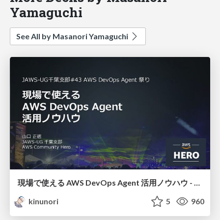
Yamaguchi
See All by Masanori Yamaguchi
現場で使える AWS DevOps Agent 活用ノウハウ - Release Management 機能の検証結果を添えて / AWS DevOps Agent Release Management and Know-How
kinunori
5
960