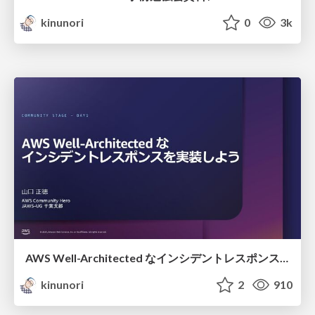
kinunori
0
3k
AWS Well-Architected な インシデントレスポンスを実装しよう / Implementing Incident Response with AWS Well-Architected
kinunori
2
910