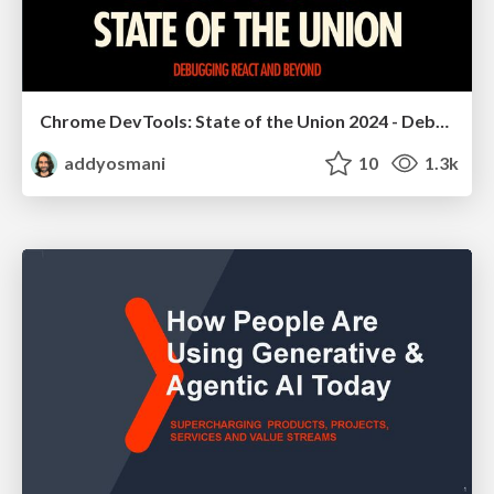
Chrome DevTools: State of the Union 2024 - Debugging React & Beyond
addyosmani
10
1.3k