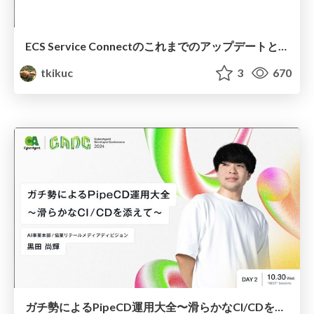
ECS Service Connectのこれまでのアップデートと今後のRoadmapを見てみる
tkikuc
3
670
ガチ勢によるPipeCD運用大全〜滑らかなCI/CDを添えて〜 / ai-pipecd-encyclopedia