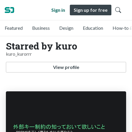
Sign in
Sign up for free
Featured
Business
Design
Education
How-to &
Starred by kuro
kuro_kurorrr
View profile