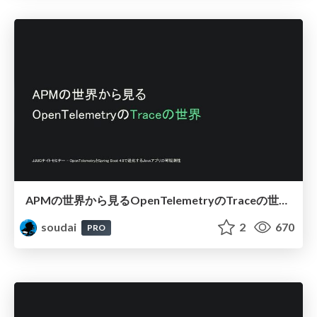
APMの世界から見るOpenTelemetryのTraceの世界 / OpenTelemetry in the Java
soudai
2
670
PRO