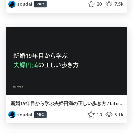
soudai
20
7.5k
PRO
新婚19年目から学ぶ夫婦円満の正しい歩き方 / Life is beautiful
soudai
13
5.1k
PRO