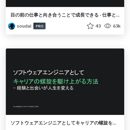
目の前の仕事と向き合うことで成長できる - 仕事とスキルを広げる / Every little bit counts
soudai
43
63k
PRO
ソフトウェアエンジニアとしてキャリアの螺旋を駆け上がる方法 - 経験と出会いが人生を変える / Career-Anchor-Drive