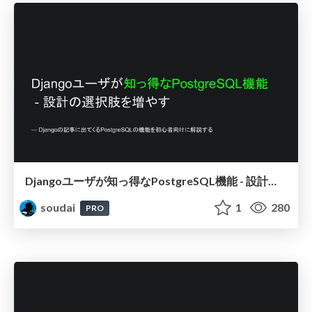
Djangoユーザが知っ得なPostgreSQL機能 - 設計の選択肢を増やす / Djang-use-PostgreSQL
soudai
1
280
PRO