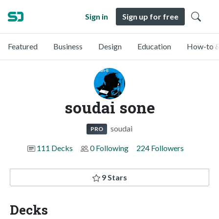
Sign in
Sign up for free
Featured
Business
Design
Education
How-to &
soudai sone
soudai
PRO
111 Decks
0 Following
224 Followers
9 Stars
Decks