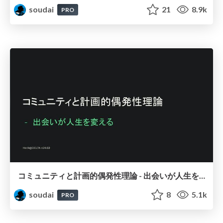
soudai
21
8.9k
PRO
コミュニティと計画的偶発性理論 - 出会いが人生を変える / Life-Changing Encounters
soudai
8
5.1k
PRO