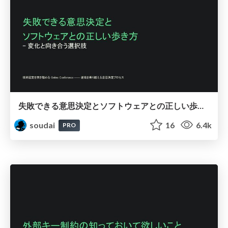
失敗できる意思決定とソフトウェアとの正しい歩き方_-_変化と向き合う選択肢/ Designing for Reversible Decisions
soudai
16
6.4k
PRO