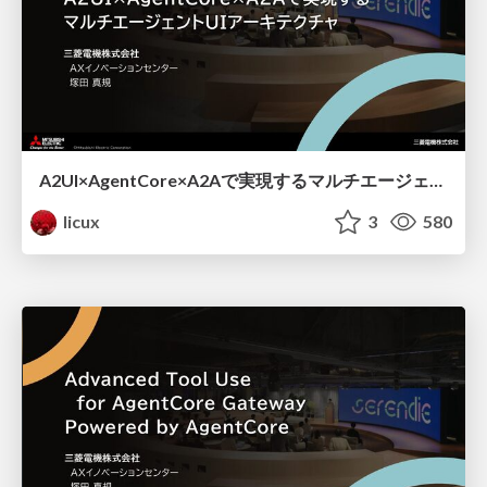
A2UI×AgentCore×A2Aで実現するマルチエージェントUIアーキテクチャ
licux
3
580