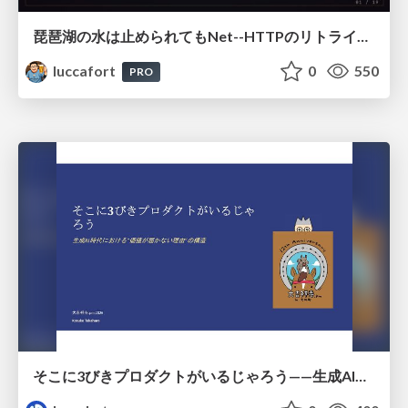
琵琶湖の水は止められてもNet--HTTPのリトライは止められない / You might be able to stop the water flow of Lake Biwa but you can't stop Net::HTTP retries
luccafort
0
550
PRO
そこに3びきプロダクトがいるじゃろう——生成AI時代における“価値が届かない理由”の構造