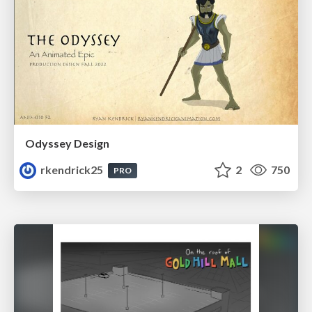
Odyssey Design
rkendrick25
2
750
PRO