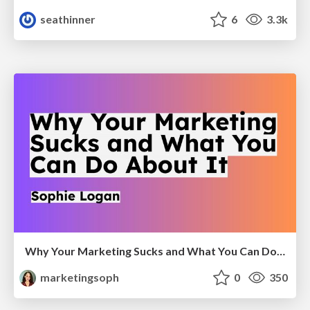
seathinner
6
3.3k
Why Your Marketing Sucks and What You Can Do About It - Sophie Logan
marketingsoph
0
350