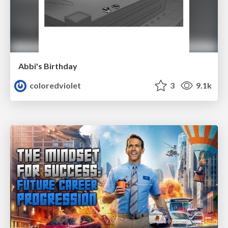
Abbi's Birthday
coloredviolet
3
9.1k