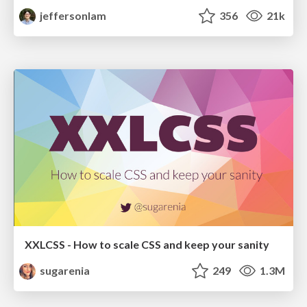
jeffersonlam
356
21k
XXLCSS - How to scale CSS and keep your sanity
sugarenia
249
1.3M