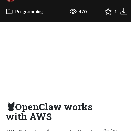
Programming
470
1
🦞OpenClaw works
with AWS