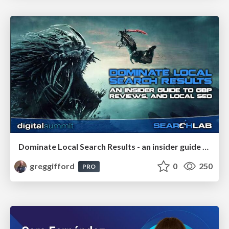
Dominate Local Search Results - an insider guide to GBP, reviews, and Local SEO
greggifford
0
250
PRO