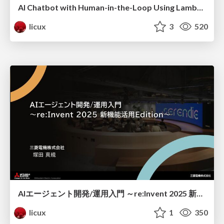
AI Chatbot with Human-in-the-Loop Using Lambda durable functions
licux
3
520
AIエージェント開発/運用入門 ～re:Invent 2025 新機能活用Edition～
licux
1
350