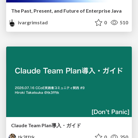
The Past, Present, and Future of Enterprise Java
ivargrimstad
0
510
Claude Team Plan導入・ガイド
tk3fftk
0
250