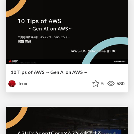
10 Tips of AWS ～Gen AI on AWS～
licux
5
680