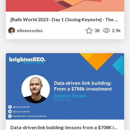
[Rails World 2023 - Day 1 Closing Keynote] - The Magic of Rails
eileencodes
38
2.9k
Data-driven link building: lessons from a $708K investment (BrightonSEO talk)