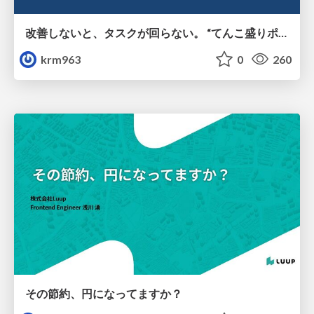
改善しないと、タスクが回らない。 “てんこ盛りポジション” を引き継いだ情シスの、入社3ヶ月の業務改善録
krm963
0
260
その節約、円になってますか？