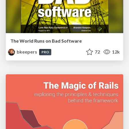
The World Runs on Bad Software
bkeepers
72
12k
PRO