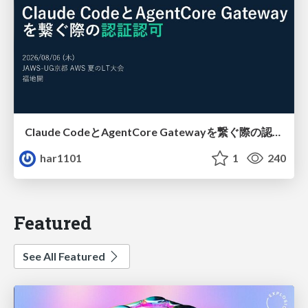
Claude CodeとAgentCore Gatewayを繋ぐ際の認証認可 / Authentication and authorization when connecting Claude Code with AgentCore Gateway
har1101
1
240
Featured
See All Featured