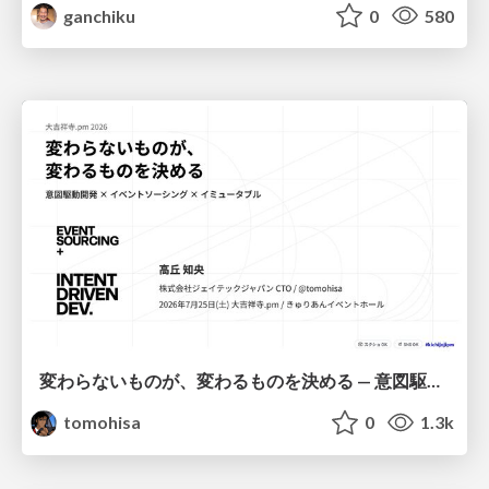
ganchiku
0
580
変わらないものが、変わるものを決める — 意図駆動開発 × イベントソーシング × イミュータブル | What Doesn't Change Decides What Can — IDD × Event Sourcing × Immutability
tomohisa
0
1.3k