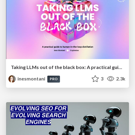
Taking LLMs out of the black box: A practical guide to human-in-the-loop distillation
inesmontani
3
2.3k
PRO