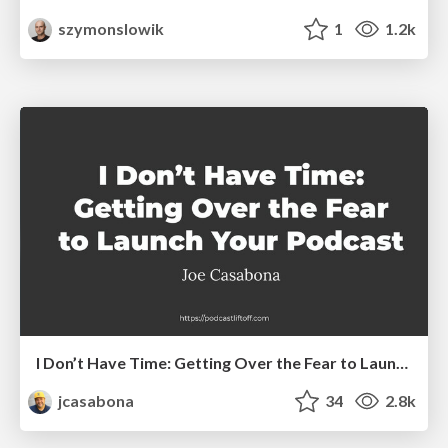
szymonslowik
1
1.2k
I Don’t Have Time: Getting Over the Fear to Launch Your Podcast
jcasabona
34
2.8k