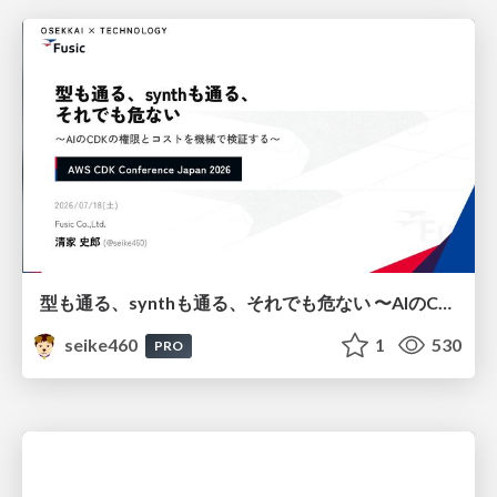
型も通る、synthも通る、それでも危ない 〜AIのCDKの権限とコストを機械で検証する〜 / It Passes Type Checks, It Passes Synth Checks, but It’s Still Risky — Automatically Verifying Permissions and Costs in AI’s CDK —
seike460
1
530
PRO