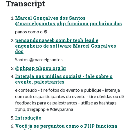
Transcript
Marcel Gonçalves dos Santos
@marcelgsantos php funciona por baixo dos
panos como o ⚙
pensandonaweb.com.br tech lead e
engenheiro de software Marcel Gonçalves
dos
Santos @marcelgsantos
@phpsp phpsp.org.br
Interaja nas mídias sociais! - fale sobre o
evento, palestrantes
e conteúdo - tire fotos do evento e publique - interaja
com outros participantes do evento - tire dúvidas ou dê
feedbacks para os palestrantes - utilize as hashtags
#php, #ingaphp e #devparana
Introdução
Você já se perguntou como o PHP funciona