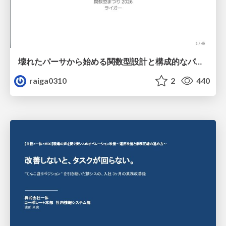
壊れたパーサから始める関数型設計と構成的なパーサ #fp_matsuri
raiga0310
2
440