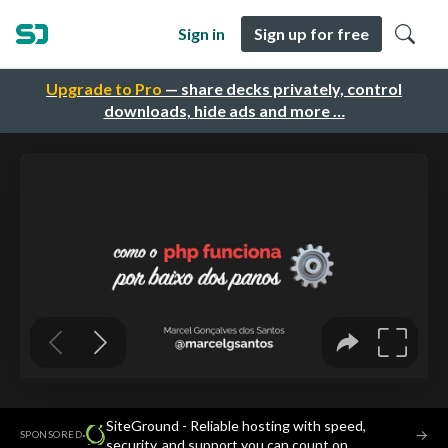
Sign in
Sign up for free
Upgrade to Pro
— share decks privately, control
downloads, hide ads and more …
SiteGround - Reliable hosting with speed,
·
→
SPONSORED
security, and support you can count on.