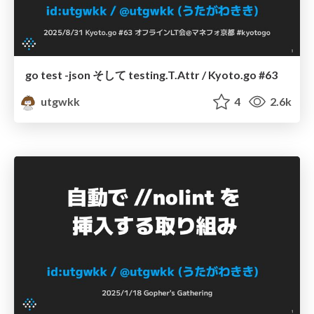
go test -json そして testing.T.Attr / Kyoto.go #63
utgwkk
4
2.6k