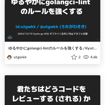
ゆるやかにgolangci-lintのルールを強くする / Kyoto.go #56
utgwkk
2
4.6k