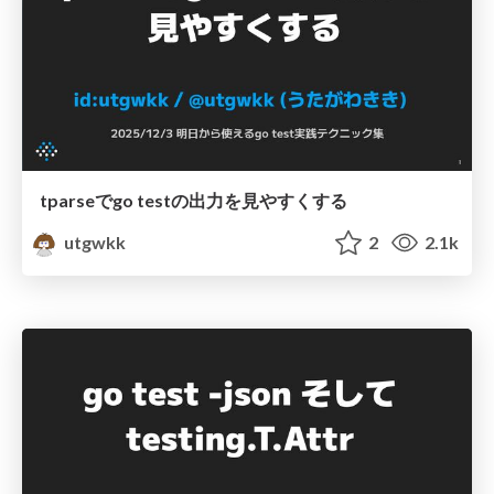
tparseでgo testの出力を見やすくする
utgwkk
2
2.1k