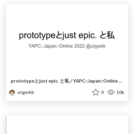
prototypeとjust epic. と私 / YAPC::Japan::Online 2022
utgwkk
0
10k