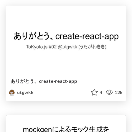
ありがとう、create-react-app
utgwkk
4
12k