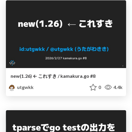
new(1.26) ← これすき / kamakura.go #8
utgwkk
0
4.4k