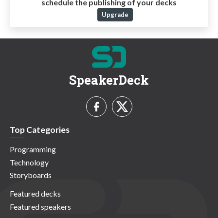
schedule the publishing of your decks
Upgrade
SpeakerDeck
Top Categories
Programming
Technology
Storyboards
Featured decks
Featured speakers