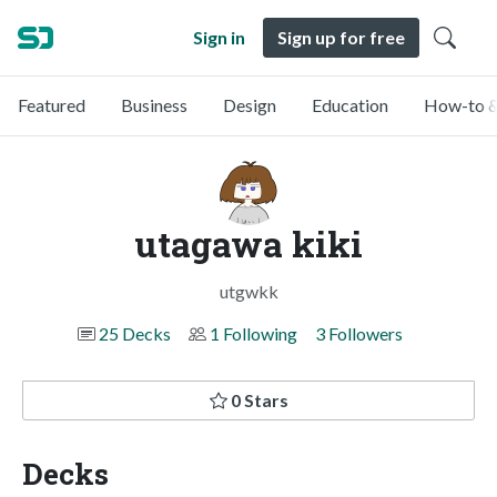
Sign in
Sign up for free
Featured
Business
Design
Education
How-to &
utagawa kiki
utgwkk
25 Decks
1 Following
3 Followers
0 Stars
Decks