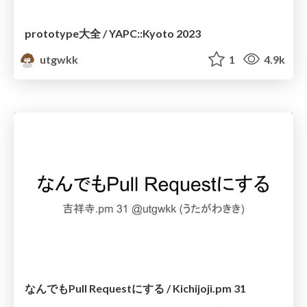
prototype大全 / YAPC::Kyoto 2023
utgwkk
1
4.9k
なんでもPull Requestにする / Kichijoji.pm 31