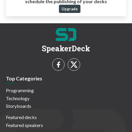
schedule the publishing of your decks
Upgrade
SpeakerDeck
Top Categories
Programming
Technology
Storyboards
Featured decks
Featured speakers