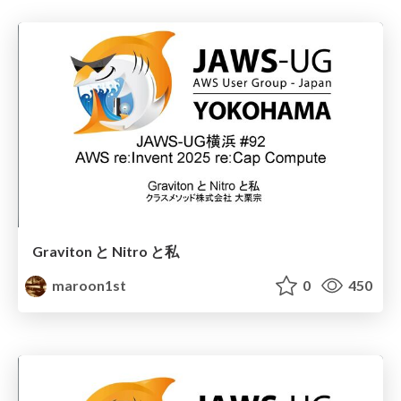
Graviton と Nitro と私
maroon1st
0
450