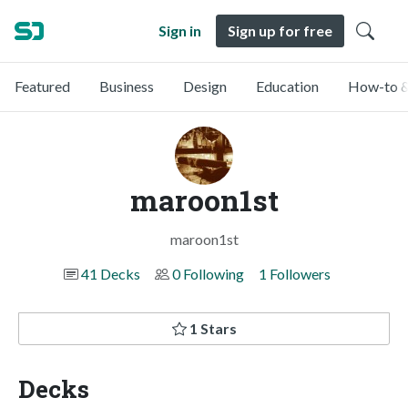
Sign in
Sign up for free
Featured
Business
Design
Education
How-to &
maroon1st
maroon1st
41 Decks
0 Following
1 Followers
1 Stars
Decks