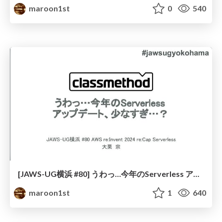
maroon1st
0
540
[JAWS-UG横浜 #80] うわっ…今年のServerless アップデート、少なすぎ…？
maroon1st
1
640