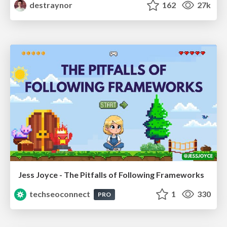
destraynor
162
27k
Jess Joyce - The Pitfalls of Following Frameworks
techseoconnect
1
330
PRO