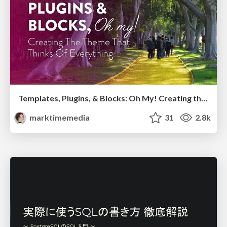
Templates, Plugins, & Blocks: Oh My! Creating the theme that thinks of everything
marktimemedia
31
2.8k