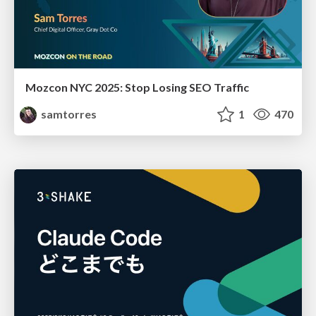
Mozcon NYC 2025: Stop Losing SEO Traffic
samtorres
1
470