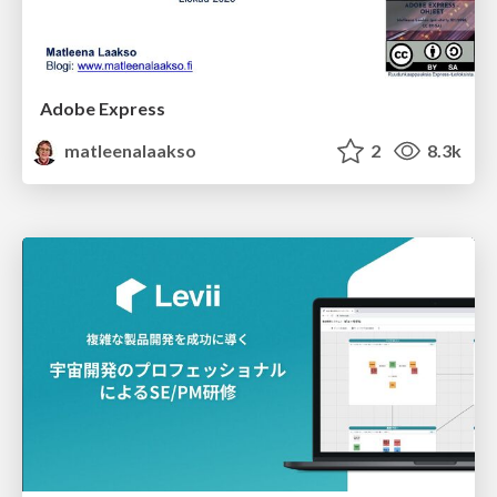
Adobe Express
matleenalaakso
2
8.3k