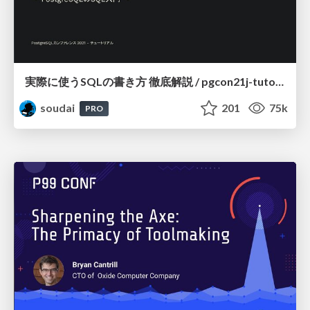
実際に使うSQLの書き方 徹底解説 / pgcon21j-tutorial
soudai
201
75k
PRO