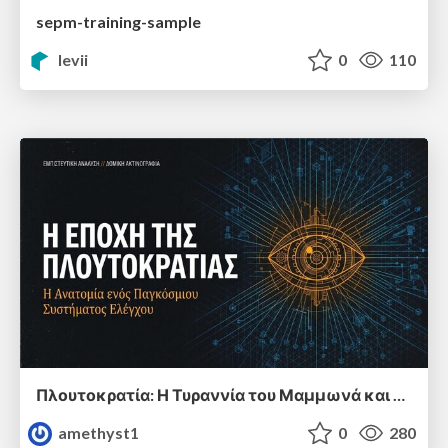
sepm-training-sample
levii
0
110
Πλουτοκρατία: Η Τυραννία του Μαμμωνά και η Μεταανθρώπινη Δουλεία
amethyst1
0
280