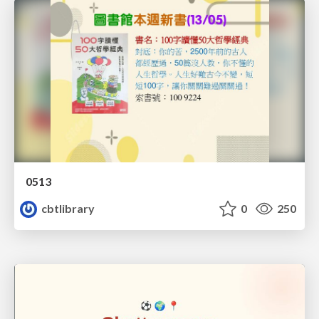
0513
cbtlibrary
0
250