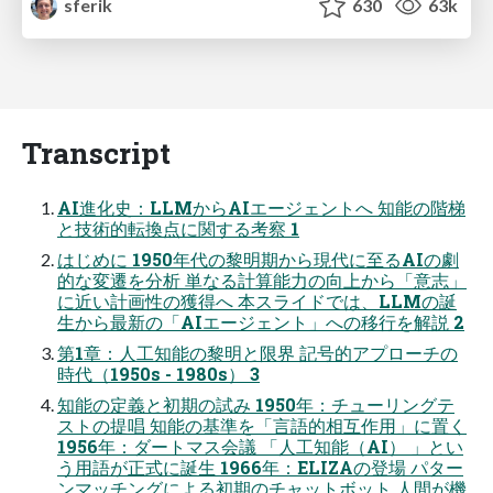
sferik
630
63k
Transcript
AI進化史：LLMからAIエージェントへ 知能の階梯
と技術的転換点に関する考察 1
はじめに 1950年代の黎明期から現代に至るAIの劇
的な変遷を分析 単なる計算能力の向上から「意志」
に近い計画性の獲得へ 本スライドでは、LLMの誕
生から最新の「AIエージェント」への移行を解説 2
第1章：人工知能の黎明と限界 記号的アプローチの
時代（1950s - 1980s） 3
知能の定義と初期の試み 1950年：チューリングテ
ストの提唱 知能の基準を「言語的相互作用」に置く
1956年：ダートマス会議 「人工知能（AI） 」とい
う用語が正式に誕生 1966年：ELIZAの登場 パター
ンマッチングによる初期のチャットボット 人間が機