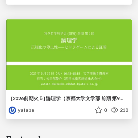
[2026前期火５] 論理学（京都大学文学部 前期 第9回）「正規化の停止性——ヒドラゲームによる証明」
yatabe
0
210