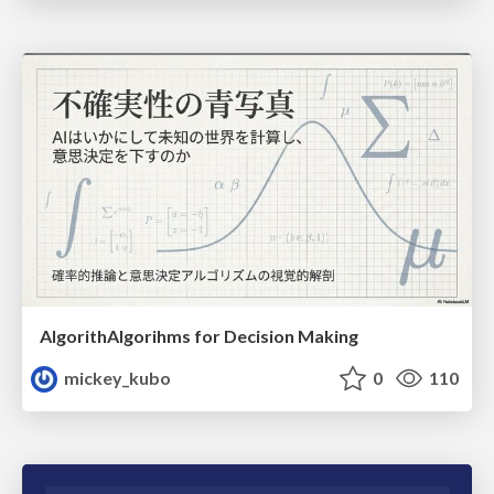
AlgorithAlgorihms for Decision Making
mickey_kubo
0
110