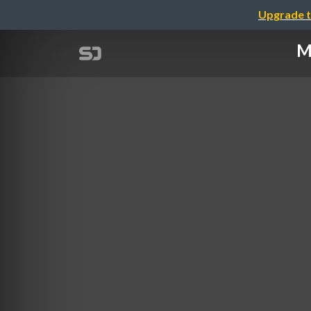
Upgrade t
M