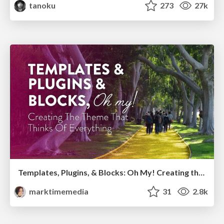
tanoku
273
27k
Templates, Plugins, & Blocks: Oh My! Creating the theme that thinks of everything
marktimemedia
31
2.8k