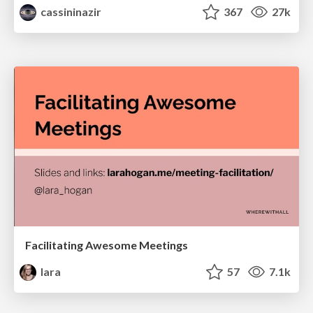
cassininazir
367
27k
Facilitating Awesome Meetings
lara
57
7.1k