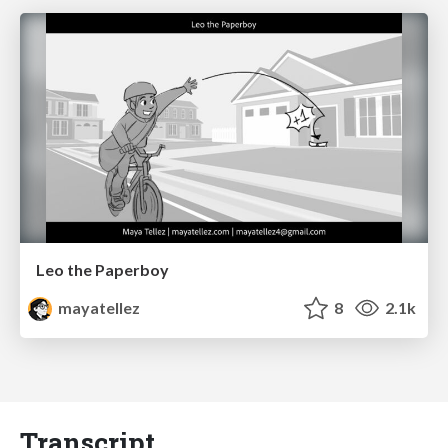
Leo the Paperboy
mayatellez
8
2.1k
Transcript