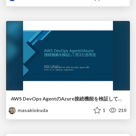
AWS DevOps AgentのAzure接続機能を検証して見えた活用法／Use Cases Verified for the AWS DevOps Agent's Azure Connectivity Feature
masakiokuda
1
210