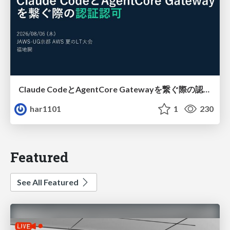
Claude CodeとAgentCore Gatewayを繋ぐ際の認証認可 / Authentication and authorization when connecting Claude Code with AgentCore Gateway
har1101
1
230
Featured
See All Featured