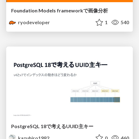
Foundation Models frameworkで画像分析
ryodeveloper
1
540
PostgreSQL 18で考えるUUID主キー
kazuhiro1982
0
460