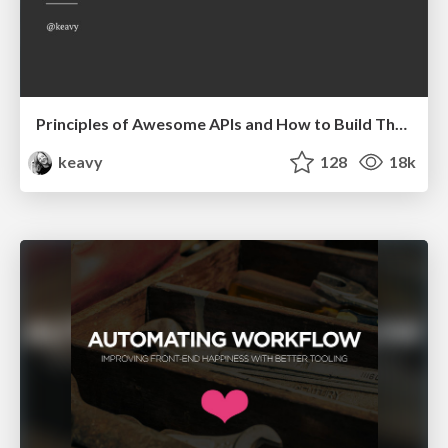
Principles of Awesome APIs and How to Build Them.
keavy
128
18k