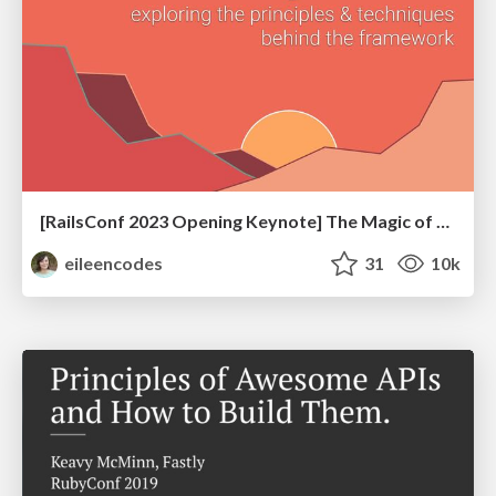
[RailsConf 2023 Opening Keynote] The Magic of Rails
eileencodes
31
10k