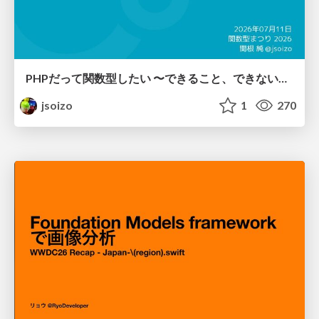
PHPだって関数型したい 〜できること、できないこと〜 / fp-in-php
jsoizo
1
270