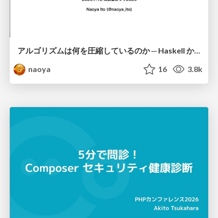
アルゴリズムは何を圧縮しているのか ─ Haskell から育った「圧縮代数」というメンタルモデル
naoya
16
3.8k