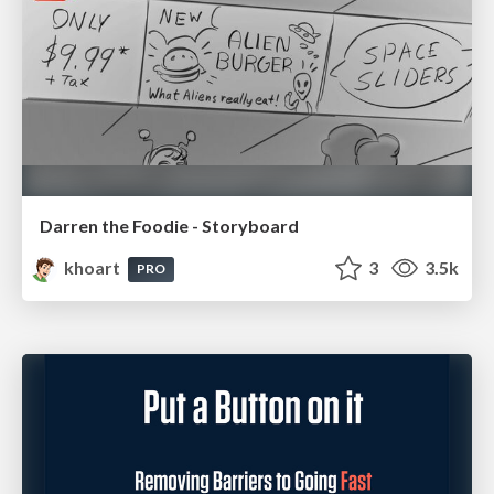
Darren the Foodie - Storyboard
khoart
3
3.5k
PRO