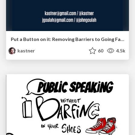
Put a Button on it: Removing Barriers to Going Fast.
kastner
60
4.5k