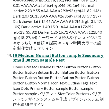
8.31 AAA AAA #2e46a4 rgb(46, 70, 164) Normal
:active 2.20 9.55 AAA AAA #293e92 rgb(41, 62, 146)
Dark 2.07 10.15 AAA AAA #263b89 rgb(38, 59, 137)
Dark :hover 1.69 12.46 AAA AAA #1f2f6d rgb(31, 47,
109) Dark :active 1.40 15.01 AAA AAA #172352
rgb(23, 35, 82) Darker 1.26 16.71 AAA AAA #121b40
rgb(18, 27, 64) キーワード ＃読みやすい ＃ビジネス
＃かっちり ＃信頼 ＃誠実 ＃スキマ時間 カラーの設
定 制作実績 UIデザイン
19 Medium Normal Button sample Secondary
Small Button sample Rest
Hover Pressed Disable Button Button Button Button
Button Button Button Button Button Button Button
Button Button Button Button Button Button Button
Button Button Normal Icon Text Outline Tags Text
Icon Dots Primary Button sample Button sample
Button sample バリアント Size Color Buttons バリア
ントでデザインシステムを作成 デザインシステム 制
作実績 UIデザイン