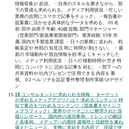
情報収集が 必須。 ・自身のスキルを磨きながら、部
下の育成も求められる。 メディア利用状況 ・忙しい
業務の合間にスマホで記事をチェック。 ・報告書や
提案書に活かせる具体的なデータを求める。 01 名
前: 田中 由美子 年齢: 40歳 役職: 部門マネージャー
（営業部門/新規事業開発部門） 業界経験: 15年 所
属: 国内大手製造業 課題 ・ 日々の業務に 追われ、 戦
略策定や 外部の 知見活 用に 時間が 割け ない。 ・ 最
新の 市場動向や 競合情報を効 率よくキ ャッチした
い。 メディア利用状況 ・ 日々の 移動時間や 空き 時
間に コンパク トに 読める記事を 好む。 ・部下 への
共有資料や 社内プレゼンで活 用できる 内容を 重
視。 0 2 ペル ソナを設定 要件整理 制作実績 UIデザイ
ン
15 コンサルタントに求められる情報・ ターゲット
が求めるメディアアプリとは？ 求めるコンテンツ 時
短で要点をつかめるコンテンツ（箇条書きやインフ
ォグラフィック） 業界やテーマごとに整理された深
掘りレポート。 国内外の成功事例、トレンドの解説
と具体例。 メディアへの期待 速報性と信頼性を兼ね
備えたニュース。 実務に直結する内容で、現場で使