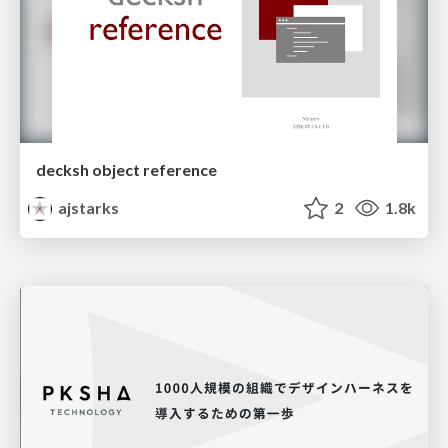
decksh object reference
ajstarks
2
1.8k