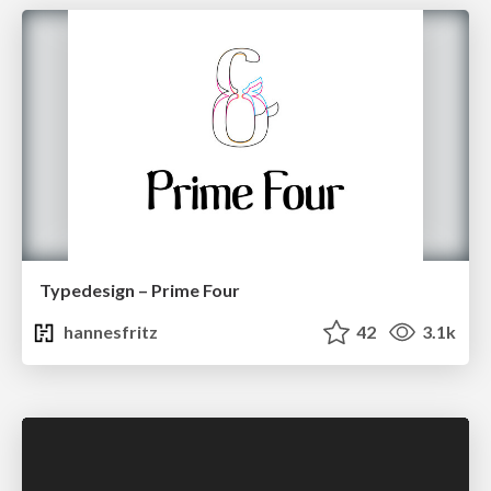
Typedesign – Prime Four
hannesfritz
42
3.1k