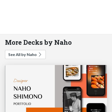
More Decks by Naho
See All by Naho