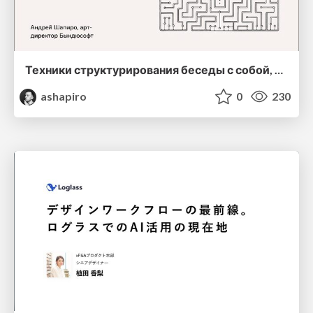
Техники структурирования беседы с собой, заказчиком и командо
ashapiro
0
230