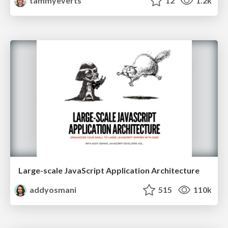
tammyeverts
12
1.2k
Large-scale JavaScript Application Architecture
addyosmani
515
110k