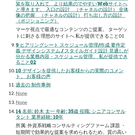
策を取り入れて より結果のでやすいWebサイトへ
と導きます。 入口の設計 （チャネルの設計） 全体
像の把握 （チャネルの設計） 打ち出し方の設計
（ポジショニング）
マーケ視点で最適なコンテンツのご提案。 ターゲッ
トに刺さる 理想のサイトへ 私が提供できること01
9 ヒアリングシート スケジュール管理/作成 要件定
義 デザインシステム / スタイルガイド設計 見通しが
分かる業務内容・スケジュール管理。 私が提供でき
ること02
10 デザインを提供したお客様からの実際のコメン
ト。 お客様の声
過去の 制作事例
None
None
14 名前: 鈴木 太一 年齢: 35歳 役職: シニアコンサル
タント 業界経験: 10年
所属: 外資系戦略コンサルティングファーム 課題 ・
短期間で効果的な提案を求められるため、質の高い