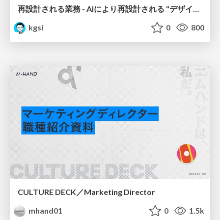
再設計される業務 - AIにより再設計される "デザインワークフロー" / AI Ops Lab #2 Redesigned orkflows
kgsi
0
800
CULTURE DECK／Marketing Director
mhand01
0
1.5k