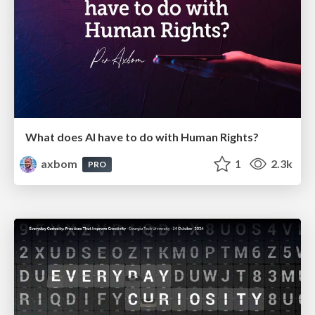
What does AI have to do with Human Rights?
axbom
1
2.3k
PRO