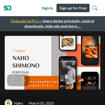
Sign in
Sign up for free
Upgrade to Pro
— share decks privately, control
downloads, hide ads and more …
Naho
March 01, 2025