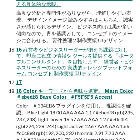
える具体的な示唆。
高度な分析と専門性がありながら、理解しやすい表
現。 デザインイメージ 読みやすさはもちろん、誠実
さが感じられるデザイン。 ビジネス向けは黒が多い
傾向なので、青を基調として、 コンセプトのイメー
ジに合わせる。 要件整理 2 制作実績 UIデザイン
16 経営者やビジネスリーダーが抱える課題に対し
て、即座に役立つ情報や ツールを提供する 「ポータ
ブルコンサルタント」 を目指します。 経営者・ビジ
ネスリーダーのための 実践的ナレッジプラットフォ
ーム コンセプト 制作実績 UIデザイン
17
18 Color キーワードから色味を選定。 Main Color
＃ebedf8 Base Color #F5F5F5 Accent
Color ＃334EB6 プラグインを使用し、視認性を確
認。 Blue Light 18.00 AAA AAA 1.17 #ebedf8 rgb(235,
237, 248) Light :hover 16.57 AAA AAA 1.27 #e0e4f4
rgb(224, 228, 244) Light :active 12.67 AAA AAA 1.66
#c0c8e8 rgb(192, 200, 232) Normal 2.91 7.23 AAA
AAA #334eb6 rgb(51, 78, 182) Normal :hover 2.53