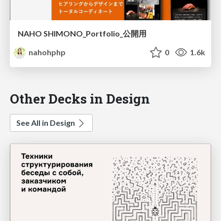
NAHO SHIMONO_Portfolio_公開用
nahohphp
0
1.6k
Other Decks in Design
See All in Design