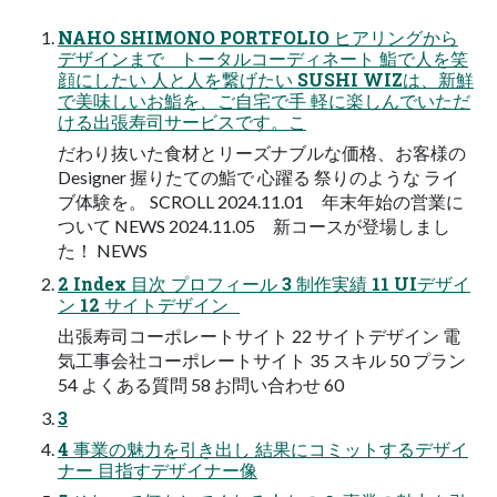
NAHO SHIMONO PORTFOLIO ヒアリングから
デザインまで トータルコーディネート 鮨で人を笑
顔にしたい 人と人を繋げたい SUSHI WIZは、新鮮
で美味しいお鮨を、ご自宅で手 軽に楽しんでいただ
ける出張寿司サービスです。こ
だわり抜いた食材とリーズナブルな価格、お客様の
Designer 握りたての鮨で 心躍る 祭りのような ライ
ブ体験を。 SCROLL 2024.11.01 年末年始の営業に
ついて NEWS 2024.11.05 新コースが登場しまし
た！ NEWS
2 Index 目次 プロフィール 3 制作実績 11 UIデザイ
ン 12 サイトデザイン
出張寿司コーポレートサイト 22 サイトデザイン 電
気工事会社コーポレートサイト 35 スキル 50 プラン
54 よくある質問 58 お問い合わせ 60
3
4 事業の魅力を引き出し 結果にコミットするデザイ
ナー 目指すデザイナー像