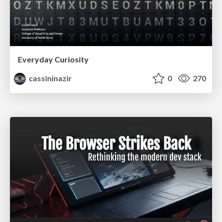
Everyday Curiosity
cassininazir
0
270