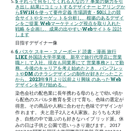
5 それって何をしてくれる人なの？ 事業の魅力を引
き出し 結果にコミットするデザイナー ヒアリングか
ら5W1Hを使って要件定義 市場調査・50以上の競
合サイトやターゲッ トを分析し、根拠のあるデザイ
ンをご提案 Webマーケティング視点を取り入れた
戦略 を企画し、成果の出やすいWebサイトを 設計
します
目指すデザイナー像
6 バスケ スキー・スノーボード 読書・漫画 旅行
LIKE 外国語大学卒業後、新卒で旅行代理店に営業
職として入社。現在も同業界にて 営業事務として勤
務。今後のキャリアを考え始めたとき、パンフレッ
トやDM のチラシデザインの制作が好きだったこと
から、2023年9月より以前より興味 のあったWeb
デザインを学び始める。
染色会社の配色業に長年携わる母のもとで幼い頃か
ら配色のスパルタ教育を受 けて育ち、色味の選定が
得意。その商品や人柄に合わせた色味でデザインが
作 れます。 夫と息子2人と4人家族。おうちも大好
き、自然の中で遊ぶのも好きなハイブ リッド派。休
みの日は子供と公園で思いっきり遊びます。 2017