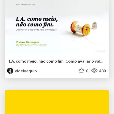
I.A. como meio, não como fim. Como avaliar o valor entregue?
videlvequio
0
430