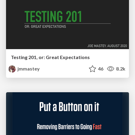
Testing 201, or: Great Expectations
jmmastey
46
8.2k