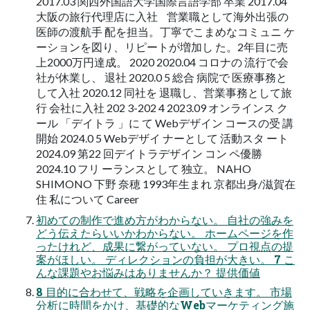
2017.03 関西外国語大学国際言語学部 卒業 2017.04
大阪の旅行代理店に入社 営業職として海外出張の
医師の渡航手 配を担当。丁寧でこまめなコミュニ ケ
ーションを図り、リピートが増加し た。2年目に売
上2000万円達成。 2020 2020.04 コロナの 流行で会
社が休業し、 退社 2020.0 5 総合 病院で 医療事務と
して入社 2020.12 同社を 退職し、営業事務として旅
行 会社に入社 202 3-202 4 2023.09 オンラインス ク
ール 「デイトラ 」に て Webデザイン コースの受 講
開始 2024.0 5 Webデザイ ナーとして 活動スタ ート
2024.09 第22 回デイトラデザイン コン ペ優勝
2024.10 フリ ーランスとして 独立。 NAHO
SHIMONO 下野 奈穂 1993年生まれ 京都出身/滋賀在
住 私について Career
初めての制作で進め方がわからない。 自社の強みを
どう伝えたらいいかわからない。 ホームページを作
ったけれど、成果に繋がっていない。 プロ視点の提
案がほしい。 ディレクションの負担が大きい。 7 こ
んな課題やお悩みはありませんか？ 提供価値
8 目的に合わせて、戦略を企画していきます。 市場
分析に時間をかけ、基礎的なWebマーケティング施