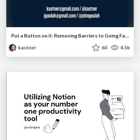
Put a Button on it: Removing Barriers to Going Fast.
kastner
60
4.5k