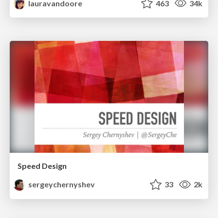
lauravandoore
463
34k
Speed Design
sergeychernyshev
33
2k