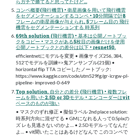
らガチで勝てると思ってたけど…
コンペ概要(飛行機雲) • 衛星画像を用いて飛行機雲
をセグメンテーションするコンペ • 10分間隔で計8
フレームの衛星画像が与えられ, 5フレーム目の 飛行
機雲をセグメンテーションする 時系列
69th solution (飛行機雲) • 基本は公開ノートブッ
クをコピー • マスクがある5枚目の画像だけを使用
公開ノートブックとの差分は以下 • resnet50,
efficientnetにモデルを変更 • 画像サイズ256, 384,
512でモデルを訓練=>鬼アンサンブル(21個) •
horizontal flip TTA コピーしたノートブック:
https://www.kaggle.com/code/utm529fg/gr-icrgw-pl-
pipeline- improved-0-649
Top solution, 自分との差分 (飛行機雲) • 複数フレ
ームを用いた2.5D or 3Dモデル • エンコーダーはvit
ベースのものが強い
• マスクのずれ修正 • 擬似ラベル 2nd place solution:
時系列方向に混ぜてる • GMになれる人って0.5pixの
ズ レも見逃さないのかよ… • 2.5Dモデルってなんだ
よ… • vit聞いたことはあるけどなんで このコンペで