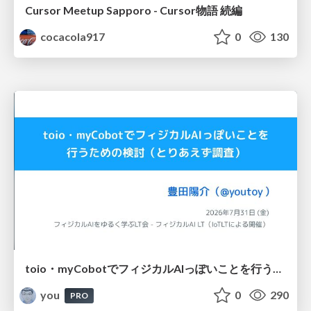
Cursor Meetup Sapporo - Cursor物語 続編
cocacola917
0
130
toio・myCobotでフィジカルAIっぽいことを行うための検討（とりあえず調査） / フィジカルAI LT（IoTLTによる開催）
you
0
290
PRO