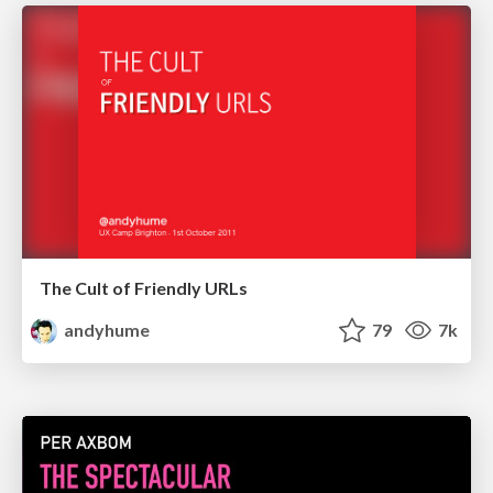
The Cult of Friendly URLs
andyhume
79
7k