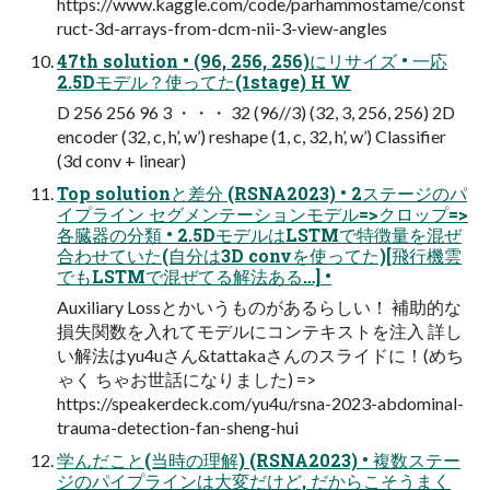
https://www.kaggle.com/code/parhammostame/const
ruct-3d-arrays-from-dcm-nii-3-view-angles
47th solution • (96, 256, 256)にリサイズ • 一応
2.5Dモデル？使ってた(1stage) H W
D 256 256 96 3 ・・・ 32 (96//3) (32, 3, 256, 256) 2D
encoder (32, c, h’, w’) reshape (1, c, 32, h’, w’) Classifier
(3d conv + linear)
Top solutionと差分 (RSNA2023) • 2ステージのパ
イプライン セグメンテーションモデル=>クロップ=>
各臓器の分類 • 2.5DモデルはLSTMで特徴量を混ぜ
合わせていた(自分は3D convを使ってた)[飛行機雲
でもLSTMで混ぜてる解法ある…] •
Auxiliary Lossとかいうものがあるらしい！ 補助的な
損失関数を入れてモデルにコンテキストを注入 詳し
い解法はyu4uさん&tattakaさんのスライドに！(めち
ゃく ちゃお世話になりました) =>
https://speakerdeck.com/yu4u/rsna-2023-abdominal-
trauma-detection-fan-sheng-hui
学んだこと(当時の理解) (RSNA2023) • 複数ステー
ジのパイプラインは大変だけど, だからこそうまく