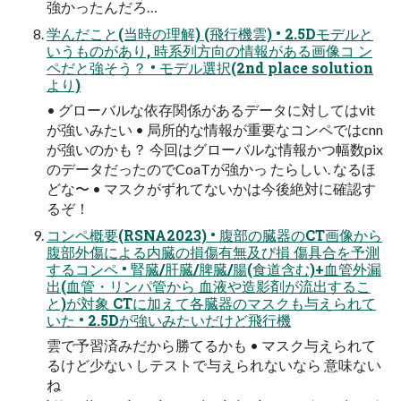
強かったんだろ…
学んだこと(当時の理解) (飛行機雲) • 2.5Dモデルと
いうものがあり, 時系列方向の情報がある画像コ ン
ペだと強そう？ • モデル選択(2nd place solution
より)
• グローバルな依存関係があるデータに対してはvit
が強いみたい • 局所的な情報が重要なコンペではcnn
が強いのかも？ 今回はグローバルな情報かつ幅数pix
のデータだったのでCoaTが強かっ たらしい. なるほ
どな〜 • マスクがずれてないかは今後絶対に確認す
るぞ！
コンペ概要(RSNA2023) • 腹部の臓器のCT画像から
腹部外傷による内臓の損傷有無及び損 傷具合を予測
するコンペ • 腎臓/肝臓/脾臓/腸(食道含む)+血管外漏
出(血管・リンパ管から 血液や造影剤が流出するこ
と)が対象 CTに加えて各臓器のマスクも与えられて
いた • 2.5Dが強いみたいだけど飛行機
雲で予習済みだから勝てるかも • マスク与えられて
るけど少ない しテストで与えられないなら 意味ない
ね