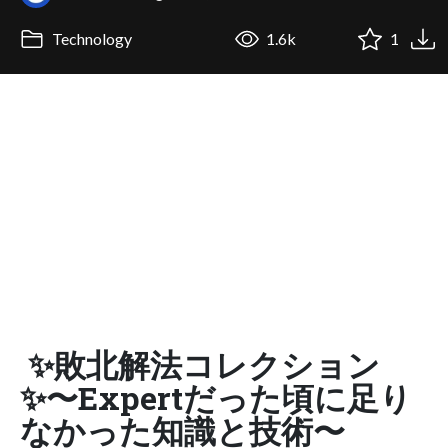
Technology
1.6k
1
✨敗北解法コレクション
✨〜Expertだった頃に足り
なかった知識と技術〜