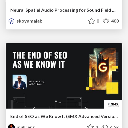
Neural Spatial Audio Processing for Sound Field Analysis and Control
skoyamalab
0
400
End of SEO as We Know It (SMX Advanced Version)
ipullrank
3
4.3k