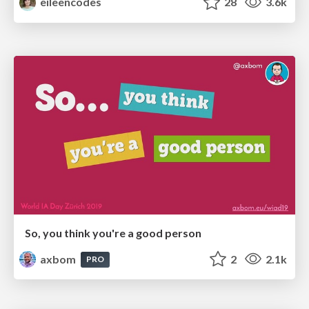
eileencodes
28
3.6k
So, you think you're a good person
axbom
2
2.1k
PRO