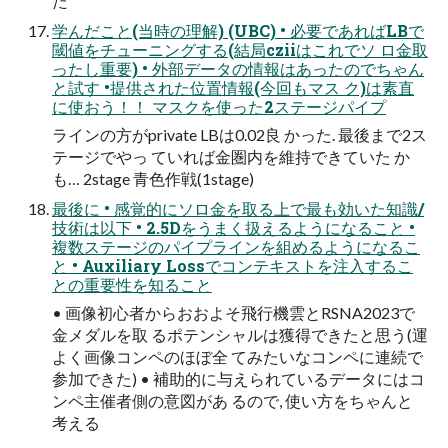
た
学んだこと(当時の理解) (UBC) • 必要であればLBで
閾値をチューニングする(結局cziiはこれでソ ロ金取
ったし重要) • 外部データの情報はあったのでちゃん
と試す •提供された位置情報(今回もマス ク)は素直
に使おう！！ マスクを使った2ステージパイプ
ラインの方がprivate LBは0.02良 かった. 最後まで2ス
テージでやっ ていれば金圏内を維持できていた か
も… 2stage 青色作戦(1stage)
最後に • 感覚的にソロ金を取る上で最も効いた知識/
技術は以下 • 2.5Dをうまく扱えるようになること •
複数ステージのパイプラインを組めるようになるこ
と • Auxiliary Lossでコンテキストを注入するこ
との重要性を知ること
• 画像初心者からおおよそ飛行機雲とRSNA2023で
金メダルを取 るポテンシャルは獲得できたと思う(運
よく画像コンペのほぼ全 てみたいなコンペに連続で
参加できた) • 補助的に与えられているデータにはコ
ンペ主催者側の意図があ るので, 使い方をちゃんと
考える