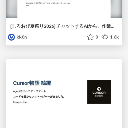
[しろおび夏祭り2026] チャットするAIから、作業するAIへ - 使われ方の変化と、その裏側で起きていること
kk0n
0
1.6k