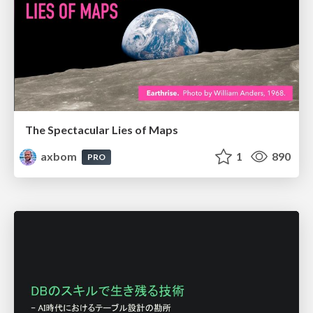
The Spectacular Lies of Maps
axbom
1
890
PRO