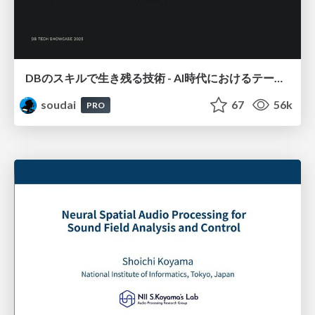
DBのスキルで生き残る技術 - AI時代におけるテーブル設計の勘所
soudai
67
56k
PRO