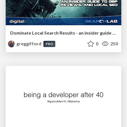
Dominate Local Search Results - an insider guide to GBP, reviews, and Local SEO
greggifford
0
250
PRO