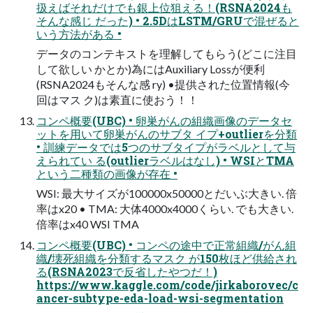
扱えばそれだけでも銀上位狙える！(RSNA2024も
そんな感じ だった) • 2.5DはLSTM/GRUで混ぜると
いう方法がある •
データのコンテキストを理解してもらう(どこに注目
して欲しい かとか)為にはAuxiliary Lossが便利
(RSNA2024もそんな感 ry) •提供された位置情報(今
回はマス ク)は素直に使おう！！
コンペ概要(UBC) • 卵巣がんの組織画像のデータセ
ットを用いて卵巣がんのサブタ イプ+outlierを分類
• 訓練データでは5つのサブタイプがラベルとして与
えられてい る(outlierラベルはなし) • WSIとTMA
という二種類の画像が存在 •
WSI: 最大サイズが100000x50000とだいぶ大きい. 倍
率はx20 • TMA: 大体4000x4000くらい. でも大きい.
倍率はx40 WSI TMA
コンペ概要(UBC) • コンペの途中で正常組織/がん組
織/壊死組織を分類するマスク が150枚ほど供給され
る(RSNA2023で反省したやつだ！)
https://www.kaggle.com/code/jirkaborovec/c
ancer-subtype-eda-load-wsi-segmentation