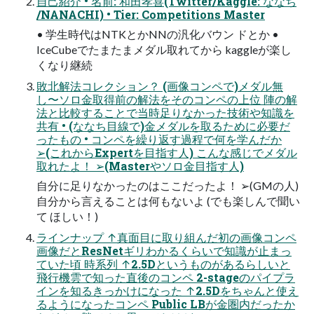
自己紹介 • 名前: 和田孝喜(Twitter/Kaggle: ななち
/NANACHI) • Tier: Competitions Master
• 学生時代はNTKとかNNの汎化バウン ドとか •
IceCubeでたまたまメダル取れてから kaggleが楽し
くなり継続
敗北解法コレクション？ (画像コンペで)メダル無
し〜ソロ金取得前の解法をそのコンペの上位 陣の解
法と比較することで当時足りなかった技術や知識を
共有 • (ななち目線で)金メダルを取るために必要だ
ったもの • コンペを繰り返す過程で何を学んだか
➢(これからExpertを目指す人) こんな感じでメダル
取れたよ！ ➢(Masterやソロ金目指す人)
自分に足りなかったのはここだったよ！ ➢(GMの人)
自分から言えることは何もないよ (でも楽しんで聞い
て ほしい！)
ラインナップ ↑真面目に取り組んだ初の画像コンペ
画像だとResNetギリわかるくらいで知識が止まっ
ていた頃 時系列 ↑2.5Dというものがあるらしいと
飛行機雲で知った直後のコンペ 2-stageのパイプラ
インを知るきっかけになった ↑2.5Dをちゃんと使え
るようになったコンペ Public LBが金圏内だったか