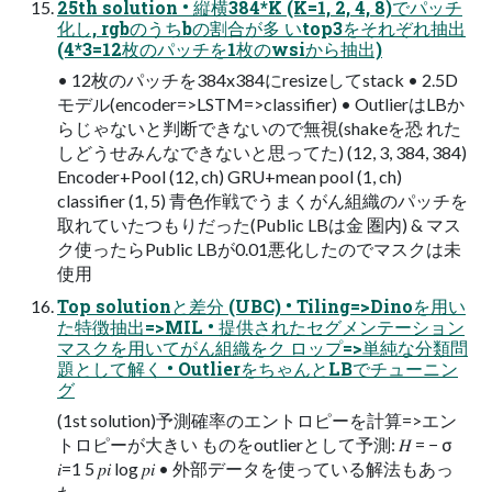
25th solution • 縦横384*K (K=1, 2, 4, 8)でパッチ
化し, rgbのうちbの割合が多 いtop3をそれぞれ抽出
(4*3=12枚のパッチを1枚のwsiから抽出)
• 12枚のパッチを384x384にresizeしてstack • 2.5D
モデル(encoder=>LSTM=>classifier) • OutlierはLBか
らじゃないと判断できないので無視(shakeを恐 れた
しどうせみんなできないと思ってた) (12, 3, 384, 384)
Encoder+Pool (12, ch) GRU+mean pool (1, ch)
classifier (1, 5) 青色作戦でうまくがん組織のパッチを
取れていたつもりだった(Public LBは金 圏内) & マス
ク使ったらPublic LBが0.01悪化したのでマスクは未
使用
Top solutionと差分 (UBC) • Tiling=>Dinoを用い
た特徴抽出=>MIL • 提供されたセグメンテーション
マスクを用いてがん組織をク ロップ=>単純な分類問
題として解く • OutlierをちゃんとLBでチューニン
グ
(1st solution)予測確率のエントロピーを計算=>エン
トロピーが大きい ものをoutlierとして予測: 𝐻 = − σ
𝑖=1 5 𝑝𝑖 log 𝑝𝑖 • 外部データを使っている解法もあっ