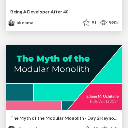
Being A Developer After 40
akosma
91
590k
The Myth of the Modular Monolith - Day 2 Keynote - Rails World 2024