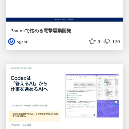
Pavlokで始める電撃駆動開発
sgrsn
0
170