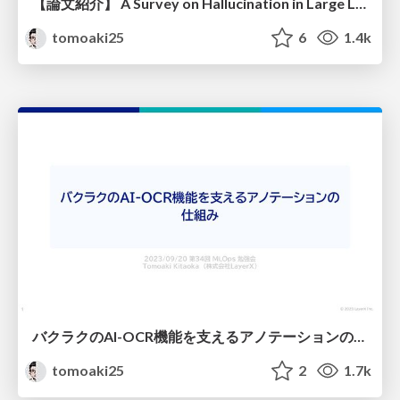
【論文紹介】 A Survey on Hallucination in Large Language Models: Principles, Taxonomy, Challenges, and Open Questions
tomoaki25
6
1.4k
バクラクのAI-OCR機能を支えるアノテーションの仕組み
tomoaki25
2
1.7k