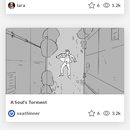
lara
6
1.2k
A Soul's Torment
seathinner
6
3.2k