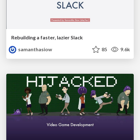
Rebuilding a faster, lazier Slack
samanthasiow
85
9.6k