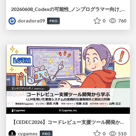
20260608_Codexの可能性_ノンプログラマー向け_大城追記
doradora09
0
760
PRO
【CEDEC2026】コードレビュー支援ツール開発から学ぶ：LLMを用いた業務システムの実践的な運用設計と誤出力対策
cygames
0
510
PRO