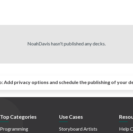
NoahDavis hasn't published any decks.
o:
Add privacy options and schedule the publishing of your d
Top Categories
Use Cases
Resou
Programming
Storyboard Artists
Help C