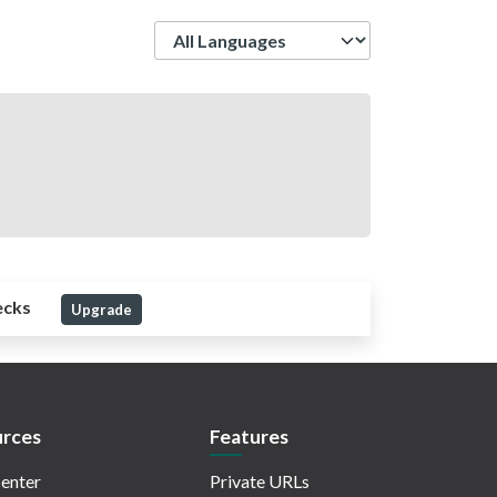
Language
ecks
Upgrade
rces
Features
enter
Private URLs