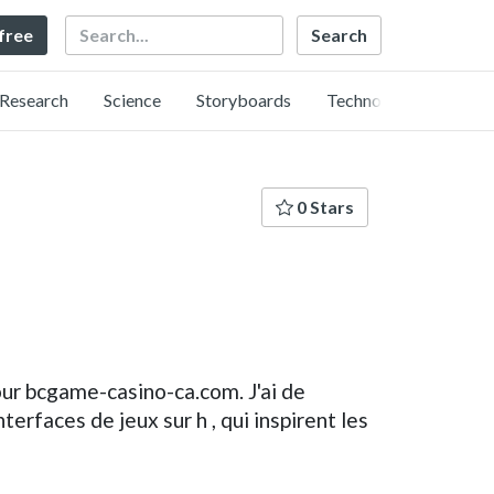
Search
 free
Research
Science
Storyboards
Technology
0 Stars
our bcgame-casino-ca.com. J'ai de
faces de jeux sur h , qui inspirent les