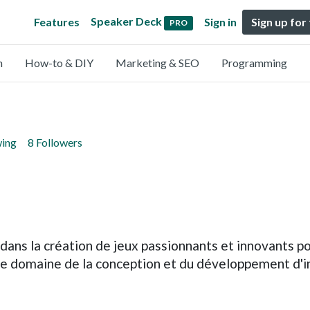
Speaker Deck
Features
Sign in
Sign up for
PRO
n
How-to & DIY
Marketing & SEO
Programming
wing
8 Followers
s dans la création de jeux passionnants et innovants p
 domaine de la conception et du développement d'inter