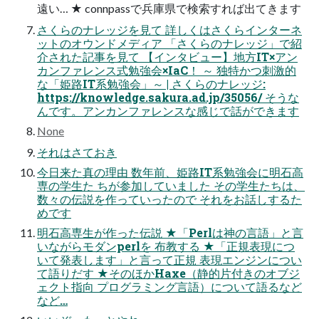
遠い… ★ connpassで兵庫県で検索すれば出てきます
さくらのナレッジを見て 詳しくはさくらインターネ
ットのオウンドメディア 「さくらのナレッジ」で紹
介された記事を見て 【インタビュー】地方IT×アン
カンファレンス式勉強会×IaC！ ～ 独特かつ刺激的
な「姫路IT系勉強会」～ | さくらのナレッジ:
https://knowledge.sakura.ad.jp/35056/ そうな
んです。アンカンファレンスな感じで話ができます
None
それはさておき
今日来た真の理由 数年前、姫路IT系勉強会に明石高
専の学生た ちが参加していました その学生たちは、
数々の伝説を作っていったので それをお話しするた
めです
明石高専生が作った伝説 ★「Perlは神の言語」と言
いながらモダンperlを 布教する ★「正規表現につ
いて発表します」と言って正規 表現エンジンについ
て語りだす ★そのほかHaxe（静的片付きのオブジ
ェクト指向 プログラミング言語）について語るなど
など…