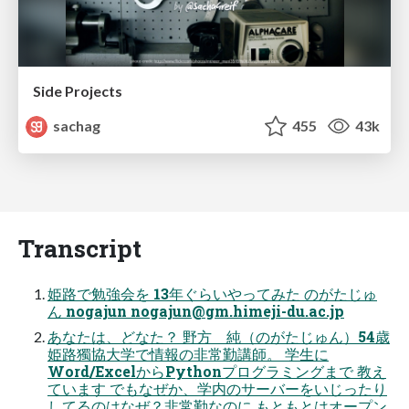
Side Projects
sachag
455
43k
Transcript
姫路で勉強会を 13年ぐらいやってみた のがたじゅ
ん nogajun
nogajun@gm.himeji-du.ac.jp
あなたは、どなた？ 野方 純（のがたじゅん）54歳
姫路獨協大学で情報の非常勤講師。 学生に
Word/ExcelからPythonプログラミングまで 教え
ています でもなぜか、学内のサーバーをいじったり
してるのはなぜ？非常勤なのに もともとはオープン