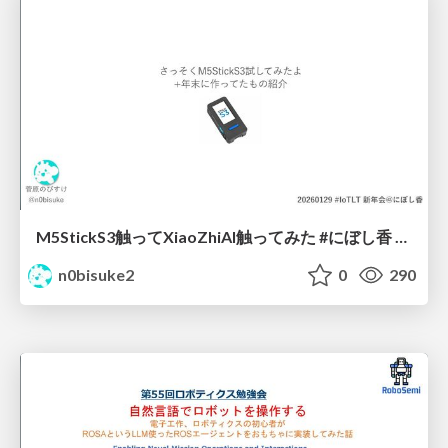
M5StickS3触ってXiaoZhiAI触ってみた #にぼし香 #iotlt
n0bisuke2
0
290