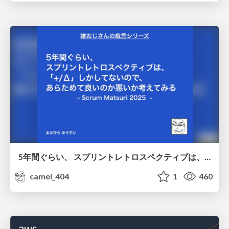
5年間ぐらい、 スプリントレトロスペクティブは、 「+/Δ」しかしてないので、 あらためて良いのか悪いか考えてみる / Doing Plus Delta for about five years
camel_404
1
460