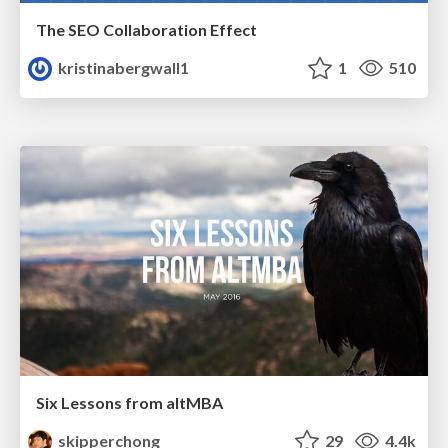
The SEO Collaboration Effect
kristinabergwall1
1
510
Six Lessons from altMBA
skipperchong
29
4.4k