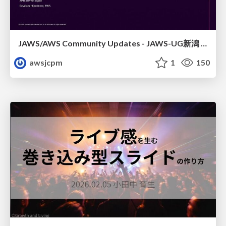
JAWS/AWS Community Updates - JAWS-UG新潟 #29
awsjcpm
1
150