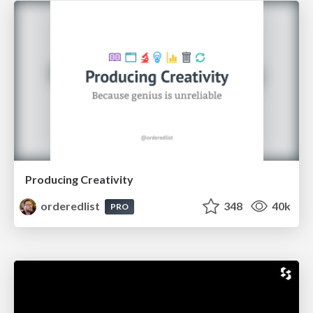
Producing Creativity
orderedlist
348
40k
PRO