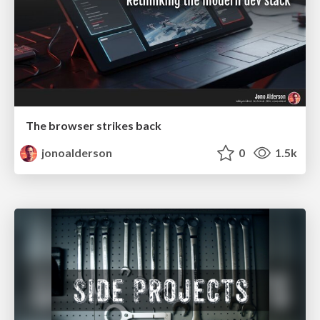
The browser strikes back
jonoalderson
0
1.5k