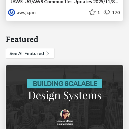
JAWS-UG/AWS Communities Updates 2025/11/8 JAWS-UG 島根支部
awsjcpm
1
170
Featured
See All Featured