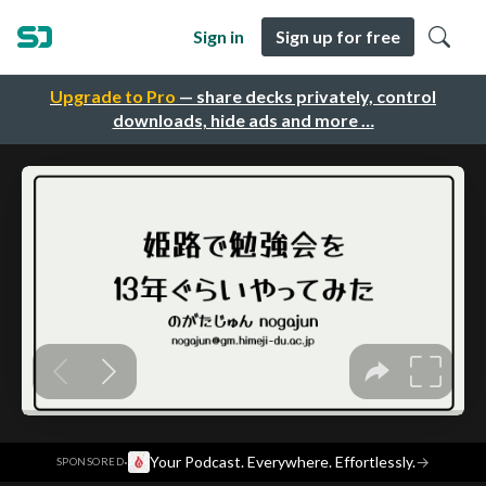
Sign in
Sign up for free
Upgrade to Pro
— share decks privately, control
downloads, hide ads and more …
·
Your Podcast. Everywhere. Effortlessly.
→
SPONSORED