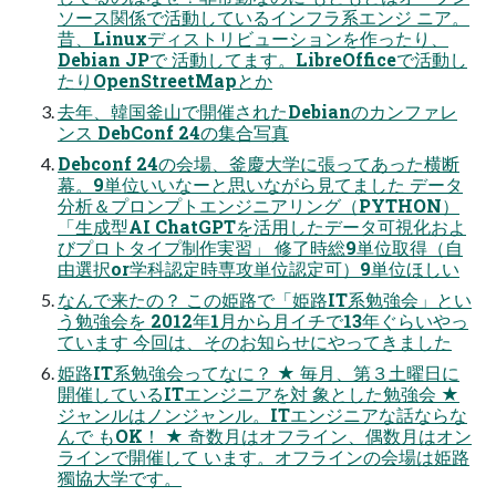
ソース関係で活動しているインフラ系エンジ ニア。
昔、Linuxディストリビューションを作ったり、
Debian JPで 活動してます。LibreOfficeで活動し
たりOpenStreetMapとか
去年、韓国釜山で開催されたDebianのカンファレ
ンス DebConf 24の集合写真
Debconf 24の会場、釜慶大学に張ってあった横断
幕。9単位いいなーと思いながら見てました データ
分析＆プロンプトエンジニアリング（PYTHON）
「生成型AI ChatGPTを活用したデータ可視化およ
びプロトタイプ制作実習」 修了時総9単位取得（自
由選択or学科認定時専攻単位認定可）9単位ほしい
なんで来たの？ この姫路で「姫路IT系勉強会」とい
う勉強会を 2012年1月から月イチで13年ぐらいやっ
ています 今回は、そのお知らせにやってきました
姫路IT系勉強会ってなに？ ★ 毎月、第３土曜日に
開催しているITエンジニアを対 象とした勉強会 ★
ジャンルはノンジャンル。ITエンジニアな話ならな
んで もOK！ ★ 奇数月はオフライン、偶数月はオン
ラインで開催して います。オフラインの会場は姫路
獨協大学です。