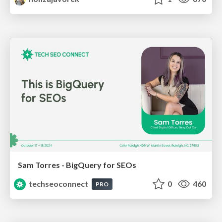
Sam Torres - BigQuery for SEOs
techseoconnect
0
460
PRO