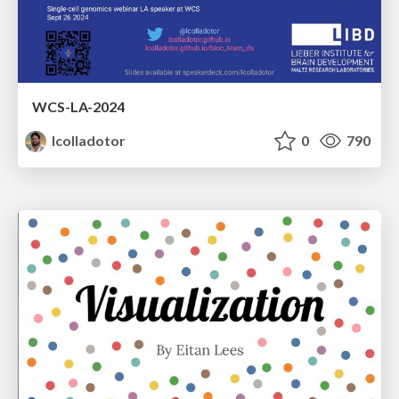
WCS-LA-2024
lcolladotor
0
790