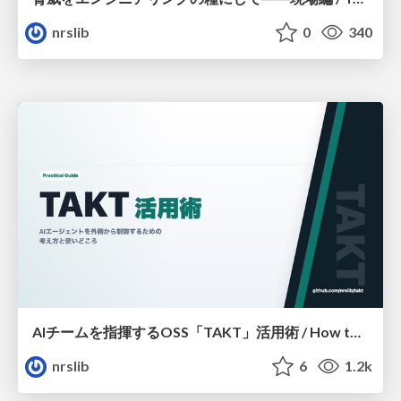
nrslib
0
340
AIチームを指揮するOSS「TAKT」活用術 / How to Use “TAKT,” an OSS Tool for Orchestrating AI Teams
nrslib
6
1.2k