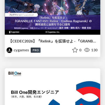
【CEDEC2026】『Relink』を拡張せよ - 『GRANBLUE FANTASY: Relink - Endless Ragnarok』の開発速度と品質を守るCI運用
cygames
0
130
PRO