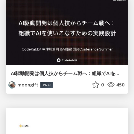
AI駆動開発は個人技からチーム戦へ：組織でAIを使いこなすための実践設計
moongift
0
450
PRO