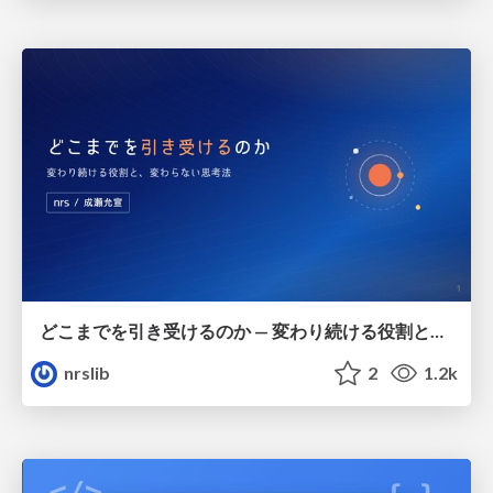
どこまでを引き受けるのか — 変わり続ける役割と、変わらない思考法 / How Much We Take On — Evolving Roles and Enduring Ways of Thinking
nrslib
2
1.2k