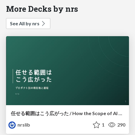
More Decks by nrs
See All by nrs
任せる範囲はこう広がった / How the Scope of AI Delegation Has Expanded
nrslib
1
290