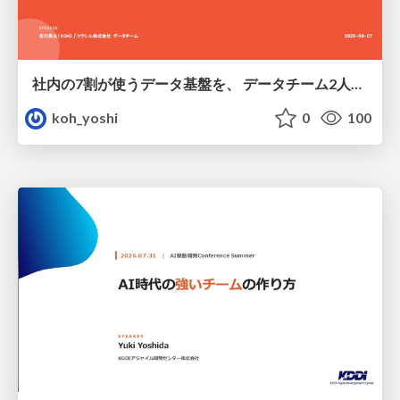
社内の7割が使うデータ基盤を、 データチーム2人で回すためにやったこと
koh_yoshi
0
100