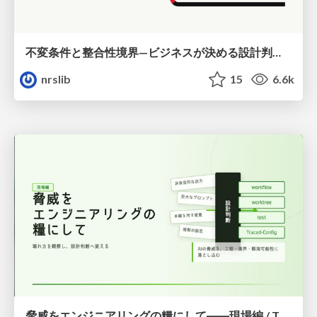
不変条件と整合性境界—ビジネスが決める設計判断と実現パターン / Invariants and Consistency Boundaries
nrslib
15
6.6k
脅威をエンジニアリングの糧にして――現場編 / Turning Threats into Engineering Fuel — Field Edition