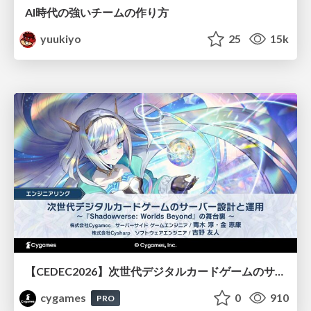
AI時代の強いチームの作り方
yuukiyo
25
15k
【CEDEC2026】次世代デジタルカードゲームのサーバー設計と運用 〜『Shadowverse: Worlds Beyond』の舞台裏～
cygames
0
910
PRO