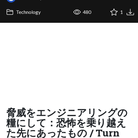
Technology
480
1
脅威をエンジニアリングの
糧にして：恐怖を乗り越え
た先にあったもの / Turn