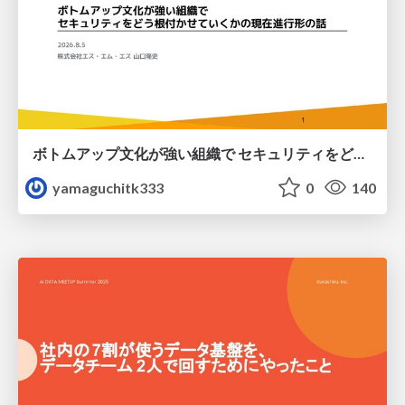
ボトムアップ文化が強い組織で セキュリティをどう根付かせていくかの現在進行形の話 / Making Security Stick in a Bottom-Up Organization
yamaguchitk333
0
140