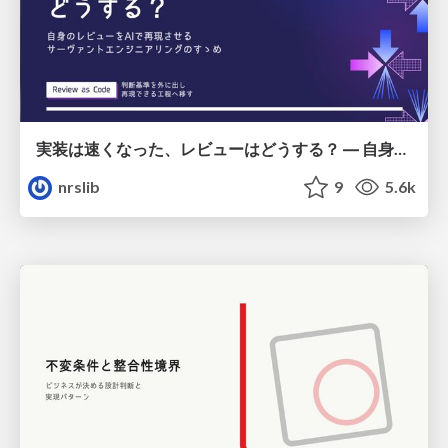
実装は速くなった、レビューはどうする？ ― 自身のレビューをAIで再現させるサーヴァントエンジニアリングのすゝめ / Implementation got faster. So what about reviews? — An invitation to Servant Engineering: Recreating your own code reviews with AI
nrslib
9
5.6k