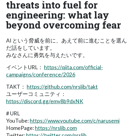
threats into fuel for
engineering: what lay
beyond overcoming fear
AI という脅威を前に、あえて前に進むことを選ん
だ話をしています。
みなさんに勇気を与えたいです。
イベントURL：
https://qiita.com/official-
campaigns/conference/2026
TAKT：
https://github.com/nrslib/takt
ユーザーコミュニティ：
https://discord.gg/emy8b9dxNK
# URL
YouTube:
https://www.youtube.com/c/narusemi
HomePage:
https://nrslib.com
Twitter:
https://twitter.com/nrslib