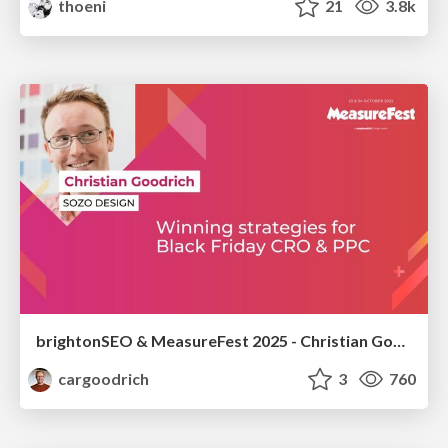
thoeni
21
3.8k
brightonSEO & MeasureFest 2025 - Christian Goodrich - Winning strategies for Black Friday CRO & PPC
cargoodrich
3
760