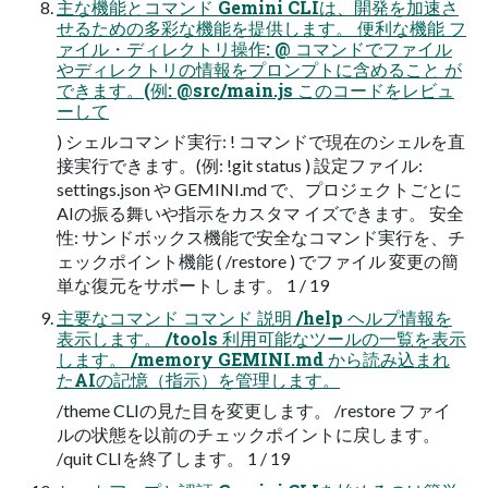
主な機能とコマンド Gemini CLIは、開発を加速さ
せるための多彩な機能を提供します。 便利な機能 フ
ァイル・ディレクトリ操作: @ コマンドでファイル
やディレクトリの情報をプロンプトに含めること が
できます。(例: @src/main.js このコードをレビュ
ーして
) シェルコマンド実行: ! コマンドで現在のシェルを直
接実行できます。(例: !git status ) 設定ファイル:
settings.json や GEMINI.md で、プロジェクトごとに
AIの振る舞いや指示をカスタマ イズできます。 安全
性: サンドボックス機能で安全なコマンド実行を、チ
ェックポイント機能 ( /restore ) でファイル 変更の簡
単な復元をサポートします。 1 / 19
主要なコマンド コマンド 説明 /help ヘルプ情報を
表示します。 /tools 利用可能なツールの一覧を表示
します。 /memory GEMINI.md から読み込まれ
たAIの記憶（指示）を管理します。
/theme CLIの見た目を変更します。 /restore ファイ
ルの状態を以前のチェックポイントに戻します。
/quit CLIを終了します。 1 / 19