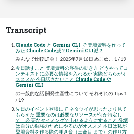
Transcript
Claude Code と Gemini CLI で 登壇資料を作って
みた Claude Code派？Gemini CLI派？
みんなで比較LT会！ 2025年7月16日 ぬこぬこ 1 / 19
今日話すこと 登壇資料の序盤の動き方 どうやってコ
ンテキストに必要な情報を入れるか 実際どちらがオ
ススメか 今日話さないこと Claude Code や
Gemini CLI
の一般的な話 開発生産性について それぞれの Tips 1
/ 19
先日のイベント登壇にて ネタツイが思ったより見て
もらえた 重要なのは必要なリソースが何か特定し
て、必 要なタイミングで出せるようにすること 登壇
は自分の勉強のためにやるのがオススメ 本日は私が
登壇資料を作る際の叩き台（三合目 まで）の作り方