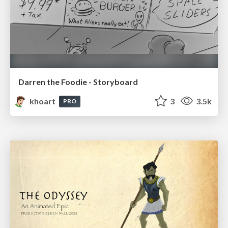
Darren the Foodie - Storyboard
khoart
3
3.5k
PRO