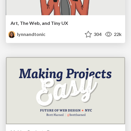
Art, The Web, and Tiny UX
lynnandtonic
304
22k