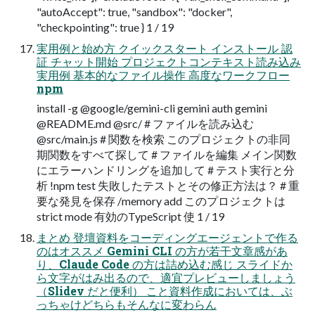
"autoAccept": true, "sandbox": "docker",
"checkpointing": true } 1 / 19
実用例と始め方 クイックスタート インストール 認
証 チャット開始 プロジェクトコンテキスト読み込み
実用例 基本的なファイル操作 高度なワークフロー
npm
install -g @google/gemini-cli gemini auth gemini
@README.md @src/ # ファイルを読み込む
@src/main.js # 関数を検索 このプロジェクトの非同
期関数をすべて探して # ファイルを編集 メイン関数
にエラーハンドリングを追加して # テスト実行と分
析 !npm test 失敗したテストとその修正方法は？ # 重
要な発見を保存 /memory add このプロジェクトは
strict mode 有効のTypeScript 使 1 / 19
まとめ 登壇資料をコーディングエージェントで作る
のはオススメ Gemini CLI の方が若干文章感があ
り、Claude Code の方は詰め込む感じ スライドか
ら文字がはみ出るので、適宜プレビューしましょう
（Slidev だと便利） こと資料作成においては、ぶ
っちゃけどちらもそんなに変わらん