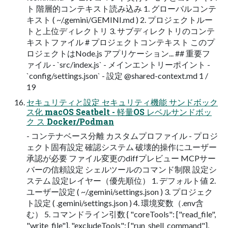
ト 階層的コンテキスト読み込み 1. グローバルコンテ
キスト ( ~/.gemini/GEMINI.md ) 2. プロジェクトルー
トと上位ディレクトリ 3. サブディレクトリのコンテ
キストファイル # プロジェクトコンテキスト このプ
ロジェクトはNode.js アプリケーション... ## 重要フ
ァイル - `src/index.js` - メインエントリーポイント -
`config/settings.json` - 設定 @shared-context.md 1 /
19
セキュリティと設定 セキュリティ機能 サンドボック
ス化 macOS Seatbelt - 軽量OS レベルサンドボッ
ク ス Docker/Podman
- コンテナベース分離 カスタムプロファイル - プロジ
ェクト固有設定 確認システム 破壊的操作にユーザー
承認が必要 ファイル変更のdiffプレビュー MCPサー
バーの信頼設定 シェルツールのコマンド制限 設定シ
ステム 設定レイヤー（優先順位） 1. デフォルト値 2.
ユーザー設定 ( ~/.gemini/settings.json ) 3. プロジェク
ト設定 ( .gemini/settings.json ) 4. 環境変数（.env含
む） 5. コマンドライン引数 { "coreTools": ["read_file",
"write_file"], "excludeTools": ["run_shell_command"],