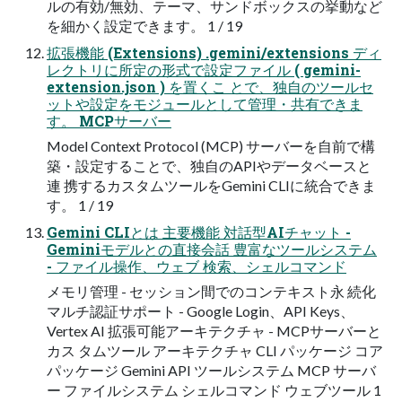
ルの有効/無効、テーマ、サンドボックスの挙動など
を細かく設定できます。 1 / 19
拡張機能 (Extensions) .gemini/extensions ディ
レクトリに所定の形式で設定ファイル ( gemini-
extension.json ) を置くこ とで、独自のツールセ
ットや設定をモジュールとして管理・共有できま
す。 MCPサーバー
Model Context Protocol (MCP) サーバーを自前で構
築・設定することで、独自のAPIやデータベースと
連 携するカスタムツールをGemini CLIに統合できま
す。 1 / 19
Gemini CLIとは 主要機能 対話型AIチャット -
Geminiモデルとの直接会話 豊富なツールシステム
- ファイル操作、ウェブ 検索、シェルコマンド
メモリ管理 - セッション間でのコンテキスト永 続化
マルチ認証サポート - Google Login、API Keys、
Vertex AI 拡張可能アーキテクチャ - MCPサーバーと
カス タムツール アーキテクチャ CLI パッケージ コア
パッケージ Gemini API ツールシステム MCP サーバ
ー ファイルシステム シェルコマンド ウェブツール 1