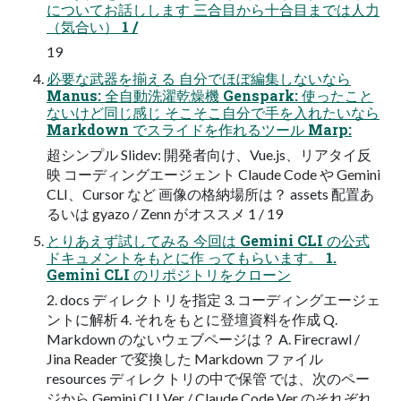
についてお話しします 三合目から十合目までは人力
（気合い） 1 /
19
必要な武器を揃える 自分でほぼ編集しないなら
Manus: 全自動洗濯乾燥機 Genspark: 使ったこと
ないけど同じ感じ そこそこ自分で手を入れたいなら
Markdown でスライドを作れるツール Marp:
超シンプル Slidev: 開発者向け、Vue.js、リアタイ反
映 コーディングエージェント Claude Code や Gemini
CLI、Cursor など 画像の格納場所は？ assets 配置あ
るいは gyazo / Zenn がオススメ 1 / 19
とりあえず試してみる 今回は Gemini CLI の公式
ドキュメントをもとに作 ってもらいます。 1.
Gemini CLI のリポジトリをクローン
2. docs ディレクトリを指定 3. コーディングエージェ
ントに解析 4. それをもとに登壇資料を作成 Q.
Markdown のないウェブページは？ A. Firecrawl /
Jina Reader で変換した Markdown ファイル
resources ディレクトリの中で保管 では、次のペー
ジから Gemini CLI Ver / Claude Code Ver のそれぞれ