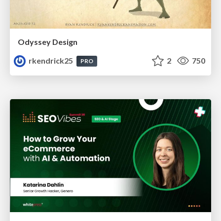
Odyssey Design
rkendrick25
2
750
PRO