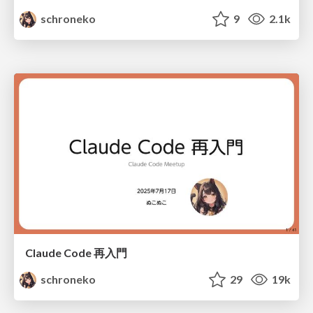
schroneko
9
2.1k
Claude Code 再入門
schroneko
29
19k