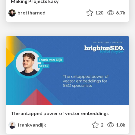
Making Projects Easy
brettharned
120
6.7k
The untapped power of vector embeddings
frankvandijk
2
1.8k