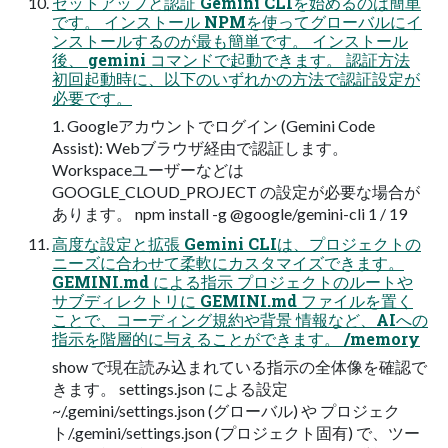
セットアップと認証 Gemini CLIを始めるのは簡単
です。 インストール NPMを使ってグローバルにイ
ンストールするのが最も簡単です。 インストール
後、 gemini コマンドで起動できます。 認証方法
初回起動時に、以下のいずれかの方法で認証設定が
必要です。
1. Googleアカウントでログイン (Gemini Code
Assist): Webブラウザ経由で認証します。
Workspaceユーザーなどは
GOOGLE_CLOUD_PROJECT の設定が必要な場合が
あります。 npm install -g @google/gemini-cli 1 / 19
高度な設定と拡張 Gemini CLIは、プロジェクトの
ニーズに合わせて柔軟にカスタマイズできます。
GEMINI.md による指示 プロジェクトのルートや
サブディレクトリに GEMINI.md ファイルを置く
ことで、コーディング規約や背景 情報など、AIへの
指示を階層的に与えることができます。 /memory
show で現在読み込まれている指示の全体像を確認で
きます。 settings.json による設定
~/.gemini/settings.json (グローバル) や プロジェク
ト/.gemini/settings.json (プロジェクト固有) で、ツー