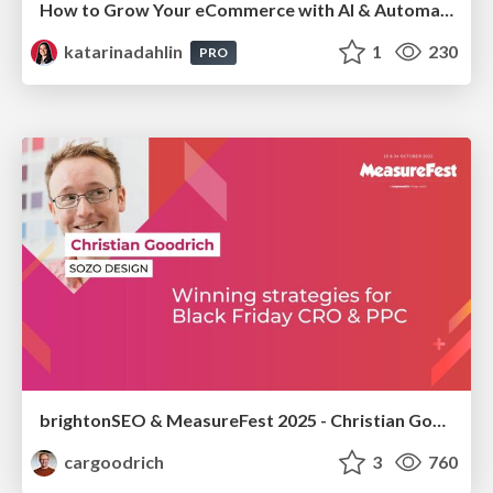
How to Grow Your eCommerce with AI & Automation
katarinadahlin
1
230
PRO
brightonSEO & MeasureFest 2025 - Christian Goodrich - Winning strategies for Black Friday CRO & PPC
cargoodrich
3
760