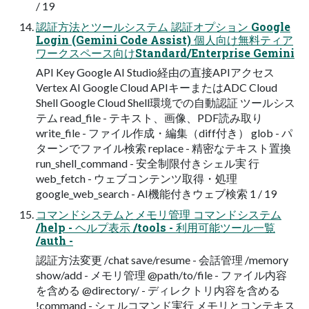
/ 19
認証方法とツールシステム 認証オプション Google
Login (Gemini Code Assist) 個人向け無料ティア
ワークスペース向けStandard/Enterprise Gemini
API Key Google AI Studio経由の直接APIアクセス
Vertex AI Google Cloud APIキーまたはADC Cloud
Shell Google Cloud Shell環境での自動認証 ツールシス
テム read_file - テキスト、画像、PDF読み取り
write_file - ファイル作成・編集（diff付き） glob - パ
ターンでファイル検索 replace - 精密なテキスト置換
run_shell_command - 安全制限付きシェル実 行
web_fetch - ウェブコンテンツ取得・処理
google_web_search - AI機能付きウェブ検索 1 / 19
コマンドシステムとメモリ管理 コマンドシステム
/help - ヘルプ表示 /tools - 利用可能ツール一覧
/auth -
認証方法変更 /chat save/resume - 会話管理 /memory
show/add - メモリ管理 @path/to/file - ファイル内容
を含める @directory/ - ディレクトリ内容を含める
!command - シェルコマンド実行 メモリとコンテキス