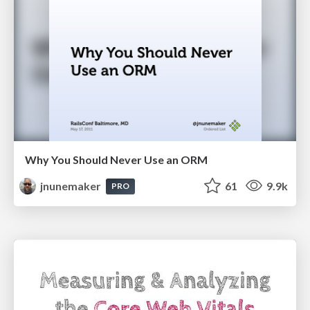
Why You Should Never Use an ORM
jnunemaker
61
9.9k
PRO