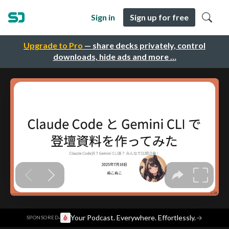
Sign in
Sign up for free
Upgrade to Pro
— share decks privately, control
downloads, hide ads and more …
·
Your Podcast. Everywhere. Effortlessly.
→
SPONSORED