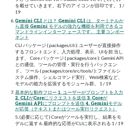
を載せていきます。右下のア イコンが目印です。 1 /
19
Gemini CLI とは？ Gemini CLI は、ターミナルか
ら直接 Gemini モデルの強力な機能を利用できるコ
マンドラインインターフ ェースです。 主要コンポー
ネント
CLI パッケージ ( packages/cli ): ユーザーが直接操作
するフロントエンド。入力処理、表示、UIを担 当し
ます。 Core パッケージ ( packages/core ): Gemini API
との通信、ツールの管理・実行を行うバックエン
ド。 ツール ( packages/core/src/tools/ ): ファイルシ
ステム操作、シェルコマンド実行、Web検索など、
モデルの能力を拡張するモジュール群。 1 / 19
基本的な動作フロー 1. ユーザーがプロンプトを入力
2. CLIがCoreにリクエストを送信 3. Coreが
Gemini APIにプロンプトを送信 4. Geminiモデル
が応答（テキストまたはツール実行リクエスト）
5. (必要に応じて) Coreがツールを実行し、結果をモ
デルに返す 6. 最終的な応答がCLIに表示される 1 / 19