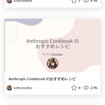
schroneko
5
4.9k
Anthropic Cookbook のおすすめレシピ
schroneko
8
2.9k