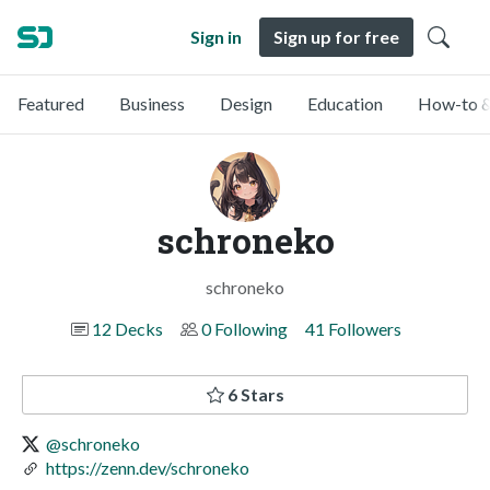
Sign in
Sign up for free
Featured
Business
Design
Education
How-to &
schroneko
schroneko
12 Decks
0 Following
41 Followers
6 Stars
@schroneko
https://zenn.dev/schroneko