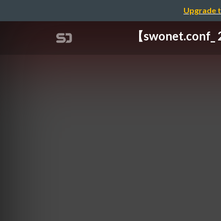
Upgrade t
【swonet.c