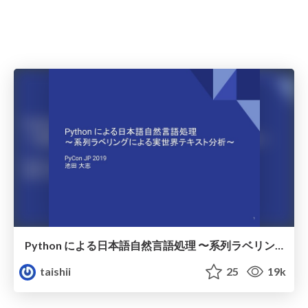
Python による日本語自然言語処理 〜系列ラベリングによる実世界テキスト分析〜 / PyCon JP 2019
taishii
25
19k