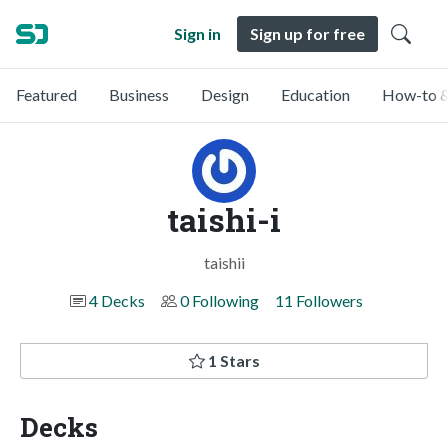
Sign in
Sign up for free
Featured
Business
Design
Education
How-to &
taishi-i
taishii
4 Decks
0 Following
11 Followers
1 Stars
Decks