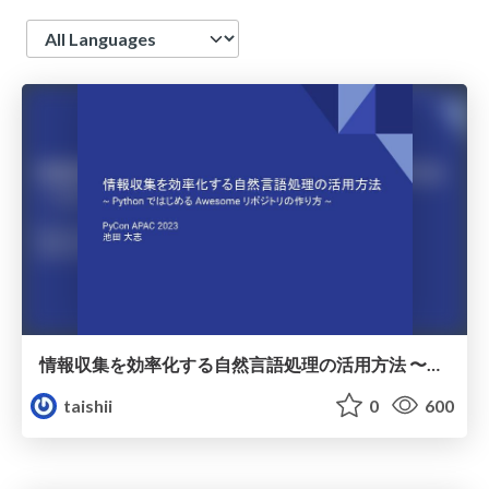
Language
情報収集を効率化する自然言語処理の活用方法 〜PythonではじめるAwesomeリポジトリの作り方〜 / pycon-apac-2023
taishii
0
600