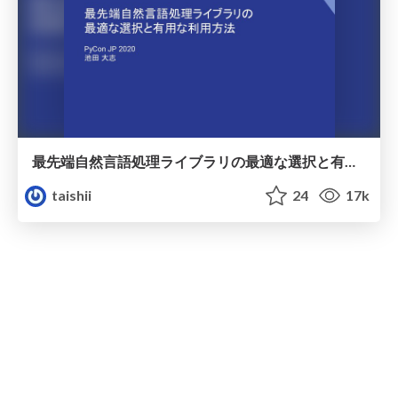
最先端自然言語処理ライブラリの最適な選択と有用な利用方法 / pycon-jp-2020
taishii
24
17k