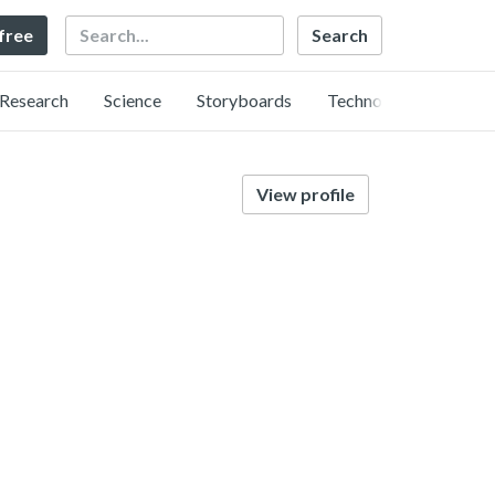
Search
 free
Research
Science
Storyboards
Technology
View profile