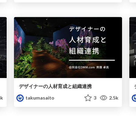
デザイナーの⼈材育成と組織連携
4k
takumasaito
3
2.5k