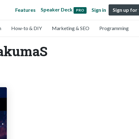
Speaker Deck
Features
Sign in
Sign up for
PRO
n
How-to & DIY
Marketing & SEO
Programming
TakumaS