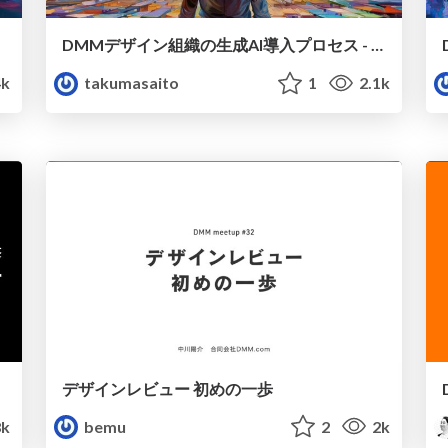
DMMデザイン組織の生成AI導入プロセス - Adobe Fireflyと振り返る約1年とこれから -
4k
takumasaito
1
2.1k
デザインレビュー 初めの一歩
8k
bemu
2
2k