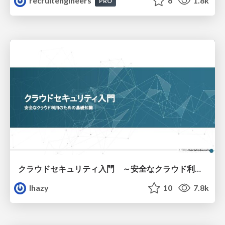
recruitengineers
6
1.8k
PRO
クラウドセキュリティ入門 ～安全なクラウド利用のための基礎知識～
lhazy
10
7.8k