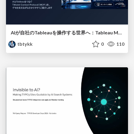
AIが自社のTableauを操作する世界へ：Tableau MCP超入門
tbtykk
0
110