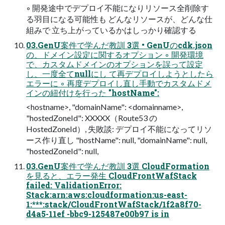
◦ 開発途中でデプロイ不能になりリソース全削除す
る羽目になる可能性も どんなリソースが、どんな仕
組みで 立ち上がっているかはしっかり確認する
03.GenU案件で学んだ教訓 3選 • GenUのcdk.json
の、ドメイン設定に関するオプション ◦ 開発環境
で、カスタムドメインのオプションを誤って設定
し、一度全てnullにし て再デプロイしようとしたら
エラーに ◦ 再度デプロイし直し手動でカスタムドメ
インの紐付けを行った "hostName":
<hostname>, "domainName": <domainname>,
"hostedZoneId": XXXXX（Route53 の
HostedZoneId）, 失敗談: デプロイ不能になってリソ
ース作り直し "hostName": null, "domainName": null,
"hostedZoneId": null,
03.GenU案件で学んだ教訓 3選 CloudFormation
を見ると、エラー発生 CloudFrontWafStack
failed: ValidationError:
Stack:arn:aws:cloudformation:us-east-
1:***:stack/CloudFrontWafStack/1f2a8f70-
d4a5-11ef -bbc9-125487e00b97 is in