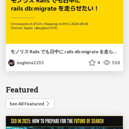
モノリス Rails でも日中に rails db:migrate を走らせたい！ / Daytime rails db:migrate on Monolithic Rails!
euglena1215
4
510
Featured
See All Featured