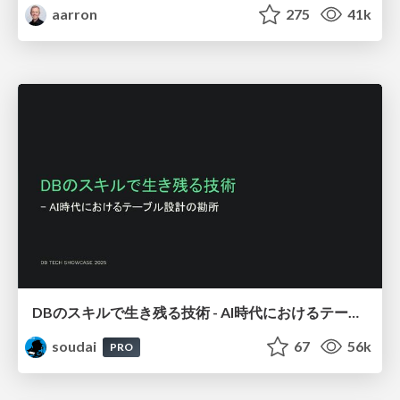
aarron
275
41k
DBのスキルで生き残る技術 - AI時代におけるテーブル設計の勘所
soudai
67
56k
PRO