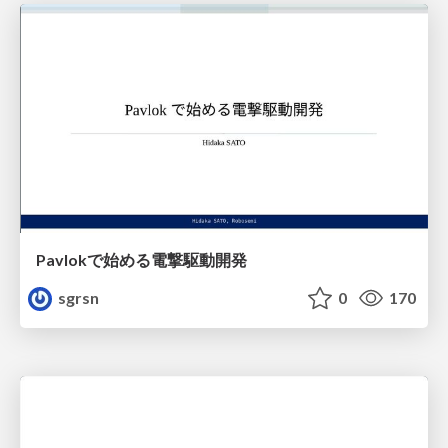
Pavlokで始める電撃駆動開発
sgrsn
0
170