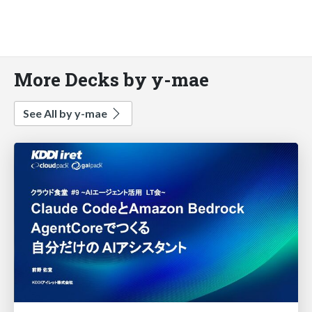
More Decks by y-mae
See All by y-mae