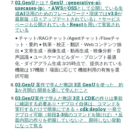
02.GenUとは？ GenU（generative-ai-
usecases-jp） • AWSがOSSとして公開している生
成AI活用のためのフレームワーク • 現状ではv3.0が
最新版（日々アップデートされている） • サービス
ページも公開されている • Reactを用いて実装され
ている
• チャット/RAGチャット/Agentチャット/Flowチャ
ット・要約 • 執筆・校正・翻訳・Webコンテンツ抽
出 • 文章生成・画像生成・動画生成・映像分析・音
声認識 • ユースケースビルダー・プロンプト最適
化・ダイアグラム生成 3/25時点で、提供されている
機能は 17機能！ 場面に応じて 機能利用の有無を選
択可能
03.GenU 案件で学んだ教訓 3選 GenUを使った、約
2か月間の 開発を通して学んだこと
03.GenU案件で学んだ教訓 3選 1.CDKの作りは事前
に確認する必要あり • デプロイ自体は、コマンドを
実行するだけで簡単にできる ◦ cdk:deploy 一発で
デプロイ可能（前段2-3個のコマンドを除けば） • 反
面内部の作りを把握していないと、期待しない挙動
になって焦る