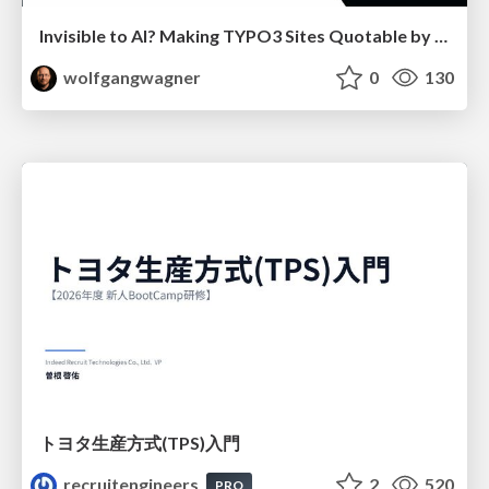
Invisible to AI? Making TYPO3 Sites Quotable by AI Search Systems
wolfgangwagner
0
130
トヨタ⽣産⽅式(TPS)⼊⾨
recruitengineers
2
520
PRO