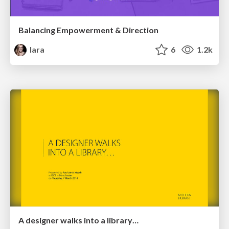
Balancing Empowerment & Direction
lara
6
1.2k
A designer walks into a library…