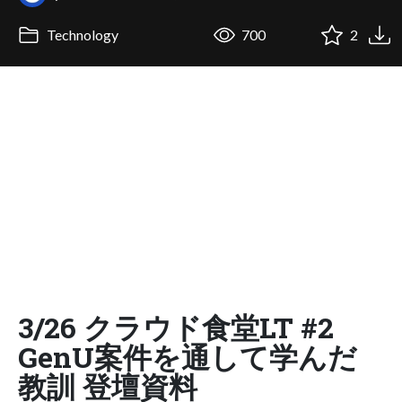
Technology
700
2
3/26 クラウド食堂LT #2
GenU案件を通して学んだ
教訓 登壇資料