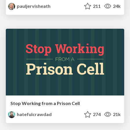
pauljervisheath
211
24k
Stop Working from a Prison Cell
hatefulcrawdad
274
21k