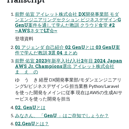
前野 佑宜 アイレット株式会社 DX開発事業部 モダ
ンエンジニアリングセクション ビジネスデザインG
GenU案件を通して学んだ教訓 クラウド食堂 #2
~AWSネタでLT会~
登壇資料
01 アジェンダ 自己紹介 02 GenUとは 03 GenU案
件で学んだ教訓 3選 04 まとめ
前野 佑宜 2023年新卒入社/入社2年目 2024 Japan
AWS Jr. Champions選出 アイレット株式会社
ま え の
ゆ う き 経歴 DX開発事業部/モダンエンジニアリ
ングS/ビジネスデザインG 担当業務 Python/Laravel
を使った開発をメインに従事 現在はAWSの生成AIサ
ービスを使った開発を担当
02. GenUとは
みなさん、 「GenU 」はご存知でしょうか？
02.GenUとは？