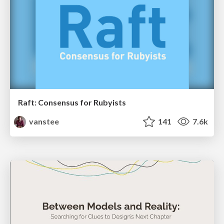
Raft: Consensus for Rubyists
vanstee
141
7.6k