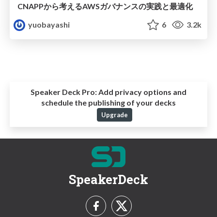
CNAPPから考えるAWSガバナンスの実践と最適化
yuobayashi
6
3.2k
Speaker Deck Pro:
Add privacy options and
schedule the publishing of your decks
Upgrade
SpeakerDeck