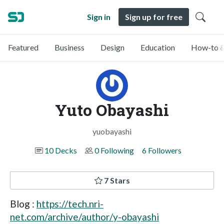
Sign in
Sign up for free
Featured
Business
Design
Education
How-to &
Yuto Obayashi
yuobayashi
10 Decks
0 Following
6 Followers
7 Stars
Blog :
https://tech.nri-
net.com/archive/author/y-obayashi