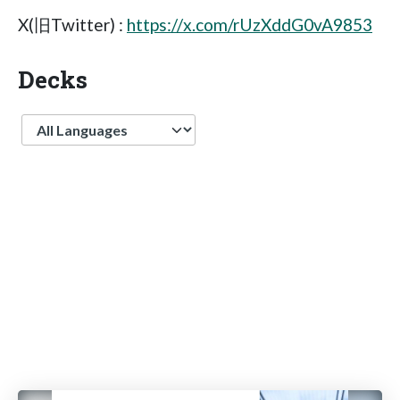
X(旧Twitter) :
https://x.com/rUzXddG0vA9853
Decks
Language