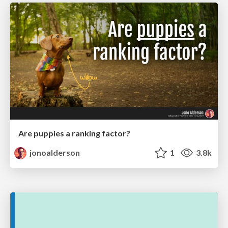
Are puppies a ranking factor?
jonoalderson
1
3.8k