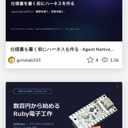
仕様書を書く前にハーネスを作る - Agent Native開発は「探索を速く、判定を固く」
gotalab555
4
1.5k