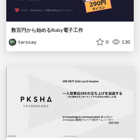
数百円から始めるRuby電子工作
tarosay
0
130