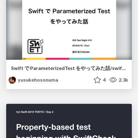
Swift で ParameterizedTest をやってみた話/swift-parameterized-test
yusukehosonuma
4
2.3k