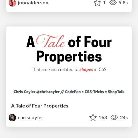
jonoalderson
1
5.8k
A Tale of Four Properties
chriscoyier
163
24k