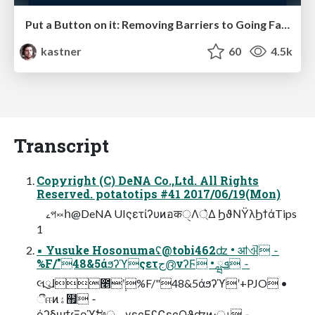
Put a Button on it: Removing Barriers to Going Fast.
kastner
60
4.5k
Transcript
Copyright (C) DeNA Co.,Ltd. All Rights
Reserved. potatotips #41 2017/06/19(Mon)
ࡉপ༞հ@DeNA UIςετίʔυͷอकੑΛ্͛Δ ϦϑΝΫλϦϯάTips
1
▪ Yusuke Hosonumaʢ@tobi462ʣ • ॴଐ ⁃
%F/"48&5άϧʔϓςετج൫νʔϜ • ܦྺ ⁃
લུɺ೥݄ʹ%F/"48&5άϧʔϓʹ+PJO •
ීஈͷۀ຿ ⁃
όʔδϣϯɾΞοϓࣗಈݕূγεςϜʢϚεςΟϑʣͷ։ൃ ⁃