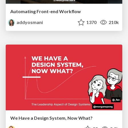
Automating Front-end Workflow
addyosmani
1370
210k
We Have a Design System, Now What?