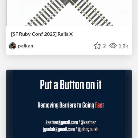
[SF Ruby Conf 2025] Rails X
palkan
2
1.2k