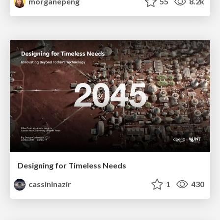
morganepeng
55
8.2k
Designing for Timeless Needs
cassininazir
1
430