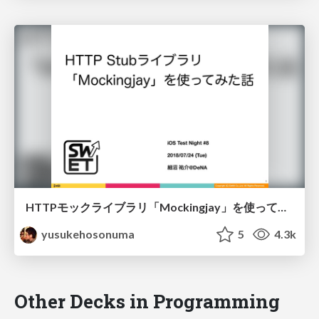
HTTPモックライブラリ「Mockingjay」を使ってみた話/swift-mockingjay
yusukehosonuma
5
4.3k
Other Decks in Programming