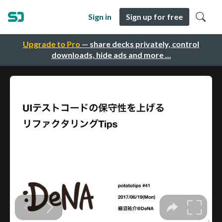
Sign in
Sign up for free
Upgrade to Pro
— share decks privately, control
downloads, hide ads and more …