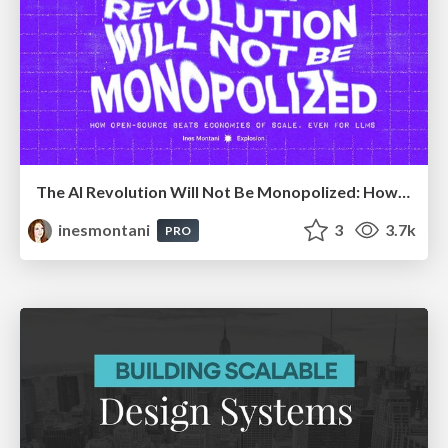
The AI Revolution Will Not Be Monopolized: How open-source beats economies of scale, even for LLMs
inesmontani
3
3.7k
PRO