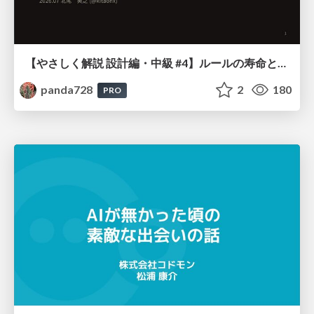
【やさしく解説 設計編・中級 #4】ルールの寿命と、システムの年輪
panda728
2
180
PRO