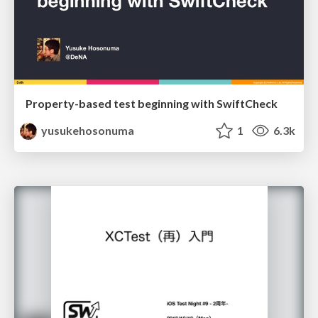
Property-based test beginning with SwiftCheck
yusukehosonuma
1
6.3k