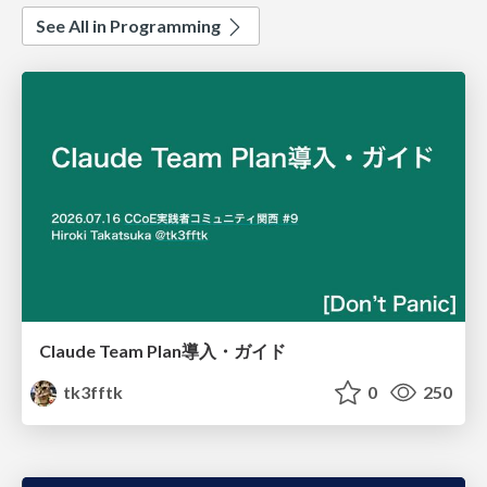
See All in Programming
Claude Team Plan導入・ガイド
tk3fftk
0
250