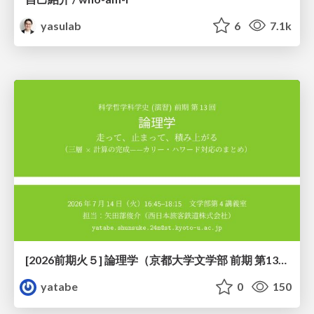
yasulab
6
7.1k
[2026前期火５] 論理学（京都大学文学部 前期 第13回）「走って、止まって、積み上がる」
yatabe
0
150