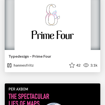
Typedesign – Prime Four
hannesfritz
42
3.1k