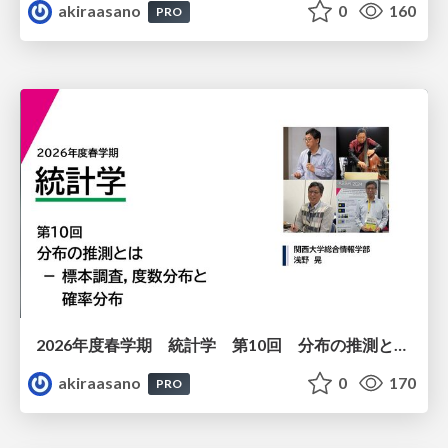
akiraasano
0
160
PRO
2026年度春学期 統計学 第10回 分布の推測とは － 標本調査，度数分布と確率分布 (2026. 6. 4)
akiraasano
0
170
PRO