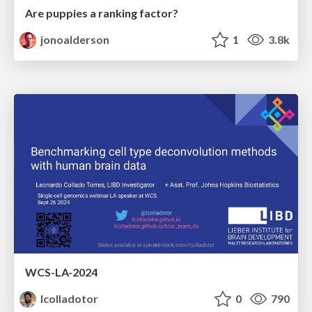
Are puppies a ranking factor?
jonoalderson
1
3.8k
WCS-LA-2024
lcolladotor
0
790