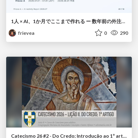
1人 × AI、1か月でここまで作れる ー 数年前の外注換算3.8〜7.4億円・241〜379人月分の作業を、AI費用 約10万円・31日で
frievea
0
290
Catecismo 26 #2 - Do Credo; Introdução ao 1º artigo