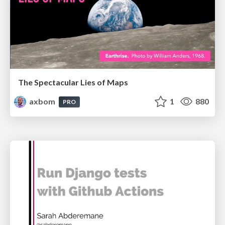
The Spectacular Lies of Maps
axbom
1
880
PRO