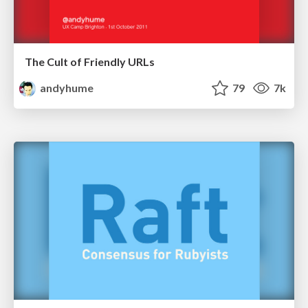
The Cult of Friendly URLs
andyhume
79
7k