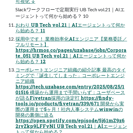
可視化 ↓
Slackワークフローで定期実行 UB Tech vol.21｜AIエ
ージェントって何から始める？ 10
おわり UB Tech vol.21｜AIエージェントって何か
ら始める？ 11
採用中です！ 業務効率化AIエンジニア【業務委託／
フルリモート】
https://hrmos.co/pages/uzabase/jobs/Corpora
te_051 UB Tech vol.21｜AIエージェントって何か
ら始める？ 12
コーポレートエンジニア組織の紹介記事 最高のタイ
ミングで「誕生してしまった」コーポレートエンジ
ニア組織
https://tech.uzabase.com/entry/2025/08/25/1
01516 構築から運用まで手間いらず：ユーザベース
が語るFivetran採用の決定打 https://findy-
tools.io/products/fivetran/339/671 開発から実
際の運用まで5ヶ月！社内人事システムwinwinの
開発の裏側に迫る
https://open.spotify.com/episode/5j61mZ9z6
2rvZkp9LFFvNI UB Tech vol.21｜AIエージェン
トって何から始める？