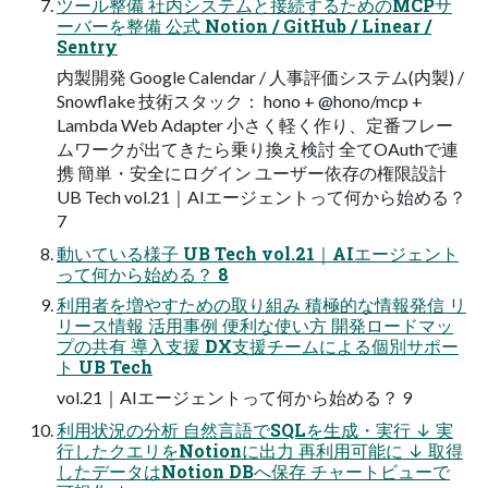
ツール整備 社内システムと接続するためのMCPサ
ーバーを整備 公式 Notion / GitHub / Linear /
Sentry
内製開発 Google Calendar / 人事評価システム(内製) /
Snowflake 技術スタック： hono + @hono/mcp +
Lambda Web Adapter 小さく軽く作り、定番フレー
ムワークが出てきたら乗り換え検討 全てOAuthで連
携 簡単・安全にログイン ユーザー依存の権限設計
UB Tech vol.21｜AIエージェントって何から始める？
7
動いている様子 UB Tech vol.21｜AIエージェント
って何から始める？ 8
利用者を増やすための取り組み 積極的な情報発信 リ
リース情報 活用事例 便利な使い方 開発ロードマッ
プの共有 導入支援 DX支援チームによる個別サポー
ト UB Tech
vol.21｜AIエージェントって何から始める？ 9
利用状況の分析 自然言語でSQLを生成・実行 ↓ 実
行したクエリをNotionに出力 再利用可能に ↓ 取得
したデータはNotion DBへ保存 チャートビューで