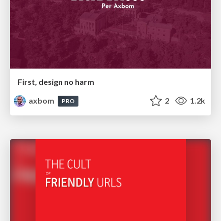
First, design no harm
axbom
2
1.2k
PRO