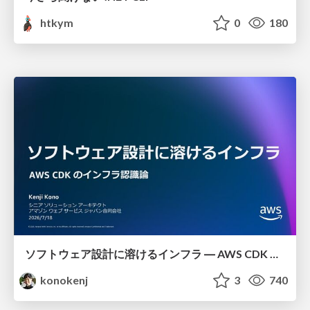
htkym
0
180
ソフトウェア設計に溶けるインフラ ― AWS CDK のインフラ認識論
konokenj
3
740