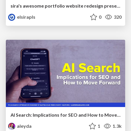
sira's awesome portfolio website redesign presentation
elsirapls
0
320
AI Search: Implications for SEO and How to Move Forward - #ShenzhenSEOConference
aleyda
1
1.3k