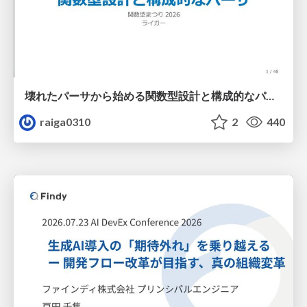
壊れたパーサから始める関数型設計と構成的なパーサ #fp_matsuri
raiga0310
2
440