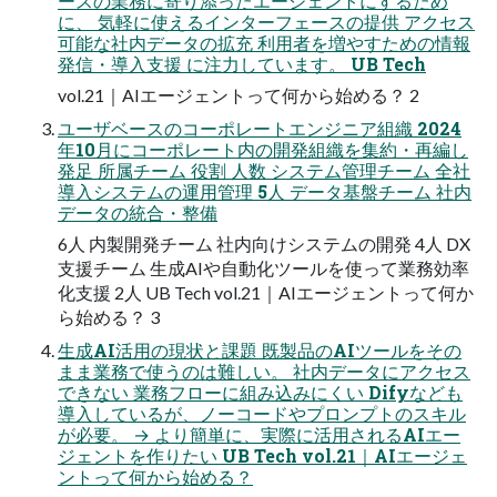
ースの業務に寄り添ったエージェントにするため
に、 気軽に使えるインターフェースの提供 アクセス
可能な社内データの拡充 利用者を増やすための情報
発信・導入支援 に注力しています。 UB Tech
vol.21｜AIエージェントって何から始める？ 2
ユーザベースのコーポレートエンジニア組織 2024
年10月にコーポレート内の開発組織を集約・再編し
発足 所属チーム 役割 人数 システム管理チーム 全社
導入システムの運用管理 5人 データ基盤チーム 社内
データの統合・整備
6人 内製開発チーム 社内向けシステムの開発 4人 DX
支援チーム 生成AIや自動化ツールを使って業務効率
化支援 2人 UB Tech vol.21｜AIエージェントって何か
ら始める？ 3
生成AI活用の現状と課題 既製品のAIツールをその
まま業務で使うのは難しい。 社内データにアクセス
できない 業務フローに組み込みにくい Difyなども
導入しているが、ノーコードやプロンプトのスキル
が必要。 → より簡単に、実際に活用されるAIエー
ジェントを作りたい UB Tech vol.21｜AIエージェ
ントって何から始める？