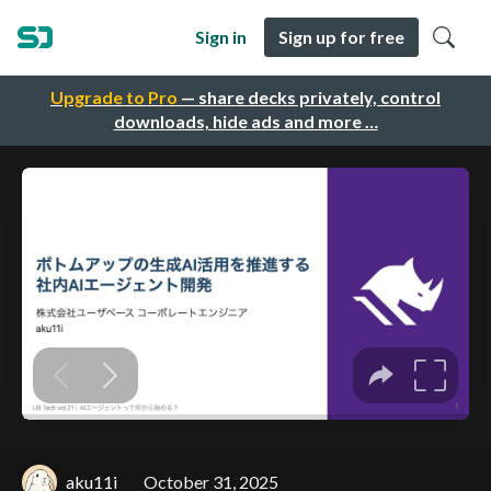
Sign in
Sign up for free
Upgrade to Pro
— share decks privately, control
downloads, hide ads and more …
aku11i
October 31, 2025