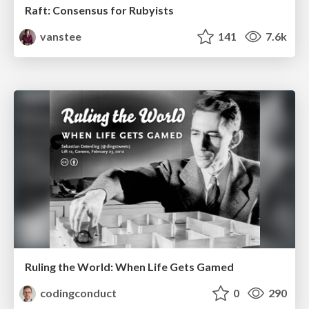
Raft: Consensus for Rubyists
vanstee
141
7.6k
Ruling the World: When Life Gets Gamed
codingconduct
0
290