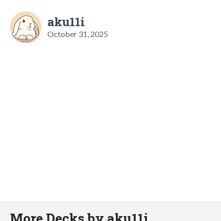
aku11i
October 31, 2025
More Decks by aku11i