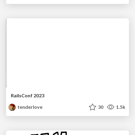
RailsConf 2023
tenderlove
30
1.5k