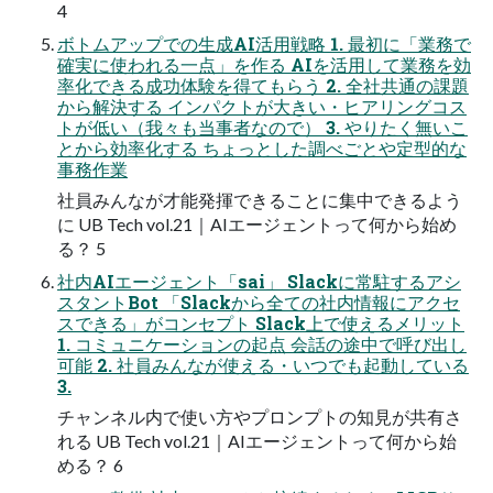
4
ボトムアップでの生成AI活用戦略 1. 最初に「業務で
確実に使われる一点」を作る AIを活用して業務を効
率化できる成功体験を得てもらう 2. 全社共通の課題
から解決する インパクトが大きい・ヒアリングコス
トが低い（我々も当事者なので） 3. やりたく無いこ
とから効率化する ちょっとした調べごとや定型的な
事務作業
社員みんなが才能発揮できることに集中できるよう
に UB Tech vol.21｜AIエージェントって何から始め
る？ 5
社内AIエージェント「sai」 Slackに常駐するアシ
スタントBot 「Slackから全ての社内情報にアクセ
スできる」がコンセプト Slack上で使えるメリット
1. コミュニケーションの起点 会話の途中で呼び出し
可能 2. 社員みんなが使える・いつでも起動している
3.
チャンネル内で使い方やプロンプトの知見が共有さ
れる UB Tech vol.21｜AIエージェントって何から始
める？ 6