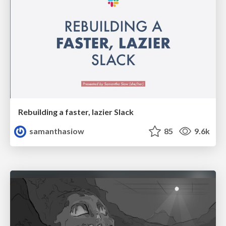
Rebuilding a faster, lazier Slack
samanthasiow
85
9.6k