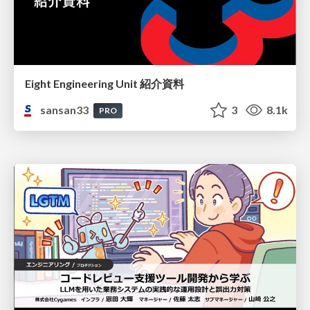
Eight Engineering Unit 紹介資料
sansan33
3
8.1k
PRO