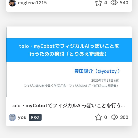
euglena1215
4
540
toio・myCobotでフィジカルAIっぽいことを行うための検討（とりあえず調査） / フィジカルAI LT（IoTLTによる開催）
you
0
300
PRO