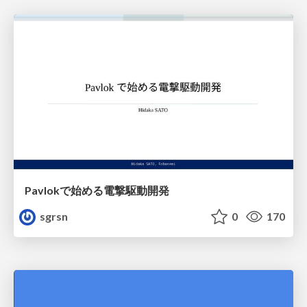
Pavlokで始める電撃駆動開発
sgrsn
0
170