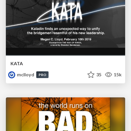
KATA
mclloyd
35
15k
PRO