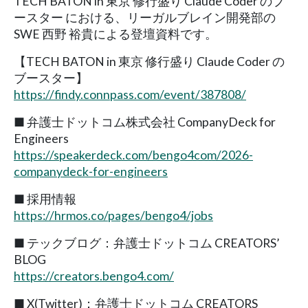
TECH BATON in 東京 修行盛り Claude Coder のブ
ースター における、リーガルブレイン開発部の
SWE ⻄野 裕貴による登壇資料です。
【TECH BATON in 東京 修行盛り Claude Coder の
ブースター】
https://findy.connpass.com/event/387808/
■ 弁護士ドットコム株式会社 CompanyDeck for
Engineers
https://speakerdeck.com/bengo4com/2026-
companydeck-for-engineers
■ 採用情報
https://hrmos.co/pages/bengo4/jobs
■ テックブログ：弁護士ドットコム CREATORS’
BLOG
https://creators.bengo4.com/
■ X(Twitter)：弁護士ドットコム CREATORS