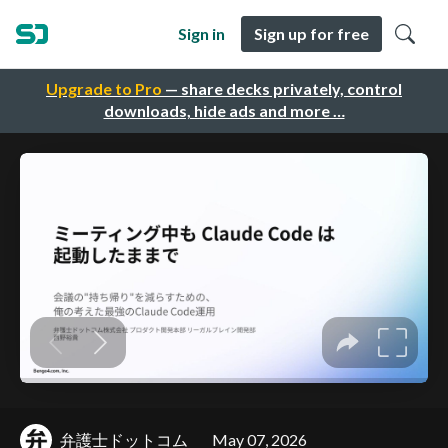
Sign in
Sign up for free
Upgrade to Pro
— share decks privately, control
downloads, hide ads and more …
弁護士ドットコム
May 07, 2026