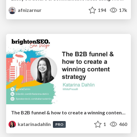
afnizarnur
194
17k
The B2B funnel & how to create a winning content strategy
katarinadahlin
1
460
PRO