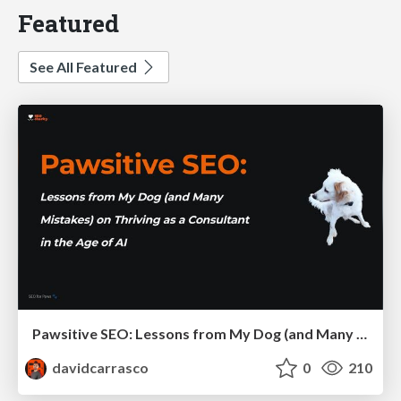
Featured
See All Featured
Pawsitive SEO: Lessons from My Dog (and Many Mistakes) on Thriving as a Consultant in the Age of AI
davidcarrasco
0
210