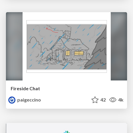
Fireside Chat
paigeccino
42
4k