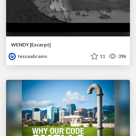
WENDY [Excerpt]
tessaabrams
11
39k