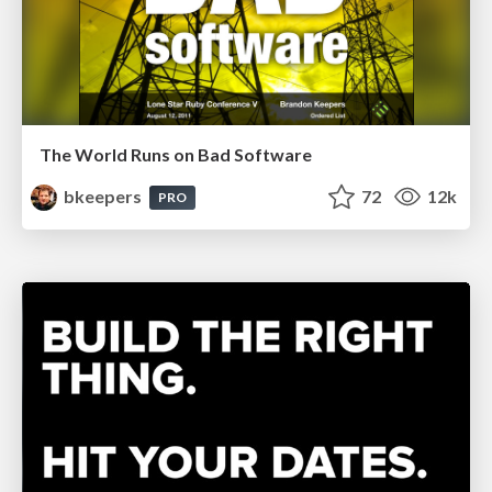
The World Runs on Bad Software
bkeepers
72
12k
PRO