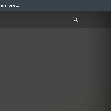
and more …
た