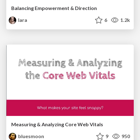
Balancing Empowerment & Direction
lara
6
1.2k
Measuring & Analyzing Core Web Vitals
bluesmoon
9
950