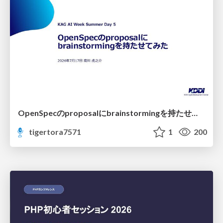
OpenSpecのproposalにbrainstormingを持たせてみた
tigertora7571
1
200