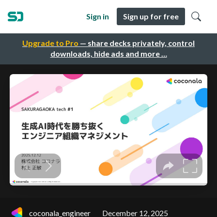
Sign in
Sign up for free
Upgrade to Pro
— share decks privately, control
downloads, hide ads and more …
coconala_engineer
December 12, 2025