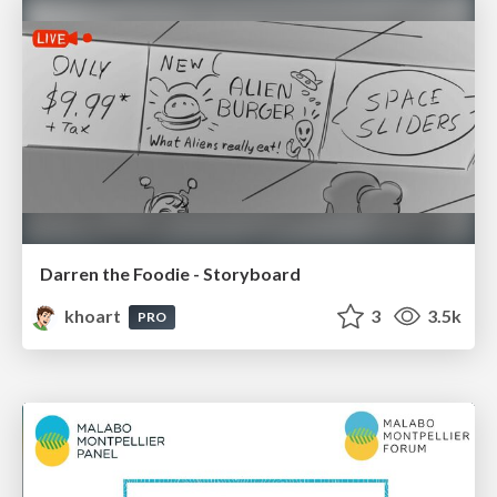
Darren the Foodie - Storyboard
khoart
3
3.5k
PRO