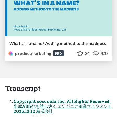
What’s in a name? Adding method to the madness
productmarketing
24
4.1k
PRO
Transcript
Copyright coconala Inc. All Rights Reserved.
生成AI時代を勝ち抜く エンジニア組織マネジメント
2025.12.12 株式会社