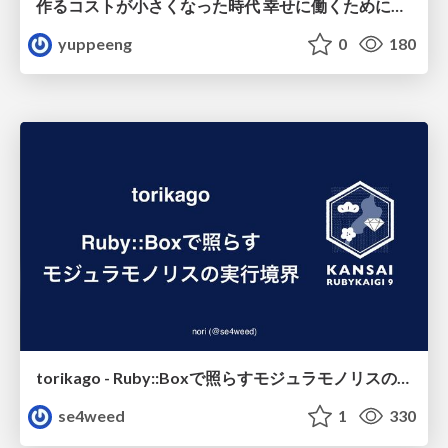
作るコストが小さくなった時代 幸せに働くために改めて考えたいこと 〜エンジニアとして価値を出し続けるために注視している二分野〜
yuppeeng
0
180
torikago - Ruby::Boxで照らすモジュラモノリスの実行境界
se4weed
1
330