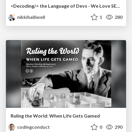
<Decoding/> the Language of Devs - We Love SEO 2024
nikkihalliwell
1
280
Ruling the World: When Life Gets Gamed
codingconduct
0
290