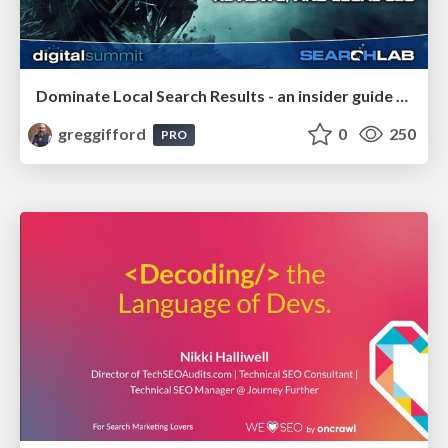
Dominate Local Search Results - an insider guide to GBP, reviews, and Local SEO
greggifford
0
250
PRO