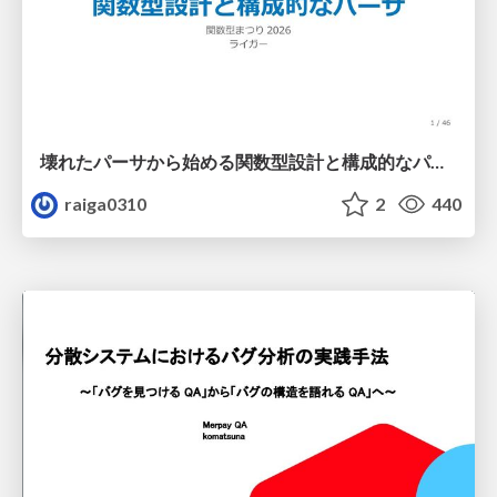
壊れたパーサから始める関数型設計と構成的なパーサ #fp_matsuri
raiga0310
2
440