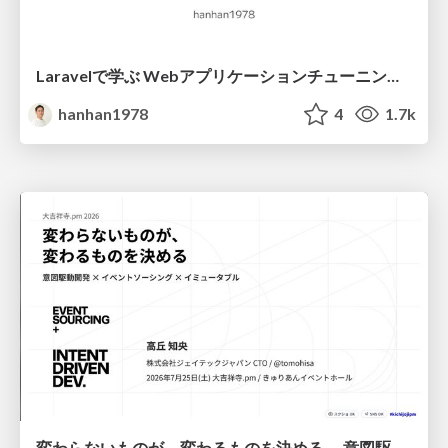
Laravelで学ぶ Webアプリケーションチューニング入門/web_application_tuning_101
hanhan1978
4
1.7k
変わらないものが、変わるものを決める — 意図駆動開発 × イベントソーシング × イミュータブル | What Doesn't Change Decides What Can — IDD × Event Sourcing × Immutability