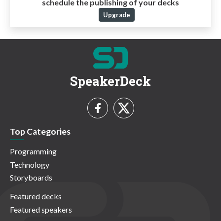
schedule the publishing of your decks
Upgrade
SpeakerDeck
Top Categories
Programming
Technology
Storyboards
Featured decks
Featured speakers