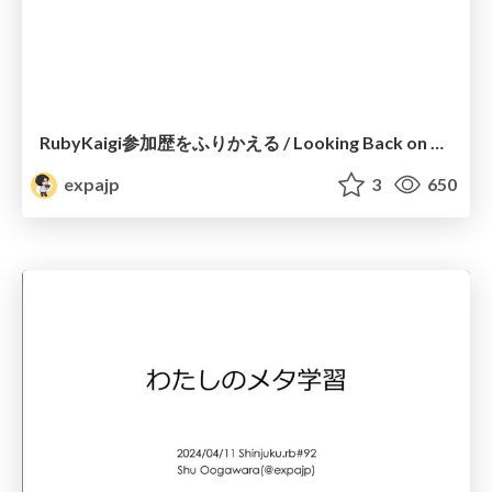
RubyKaigi参加歴をふりかえる / Looking Back on My RubyKaigi Participation History #kaigieffectLT
expajp
3
650