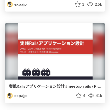
expajp
1
2.5k
実践Railsアプリケーション設計 #meetup_rails / Practical Rails Application Design
expajp
4
41k