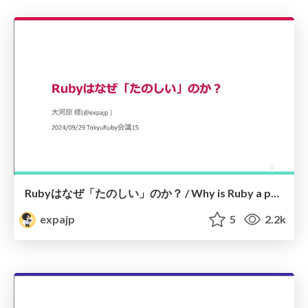
Rubyはなぜ「たのしい」のか？ / Why is Ruby a programmers' best friend? #tqrk15
expajp
5
2.2k