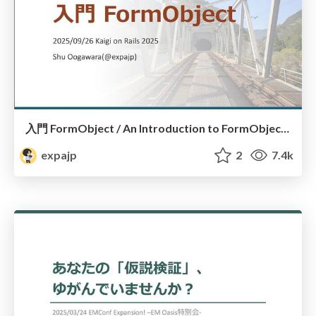
入門 FormObject / An Introduction to FormObject #kaigionrails
expajp
2
7.4k