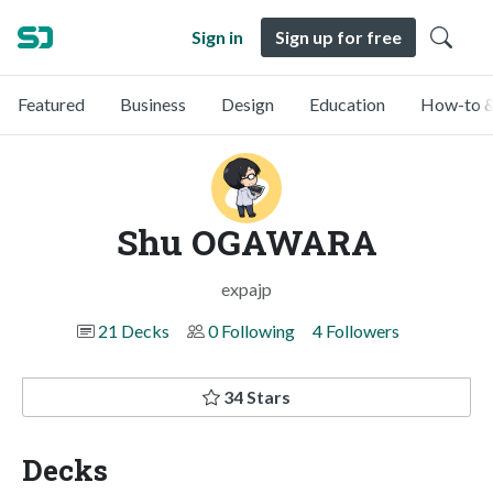
Sign in
Sign up for free
Featured
Business
Design
Education
How-to &
Shu OGAWARA
expajp
21 Decks
0 Following
4 Followers
34 Stars
Decks