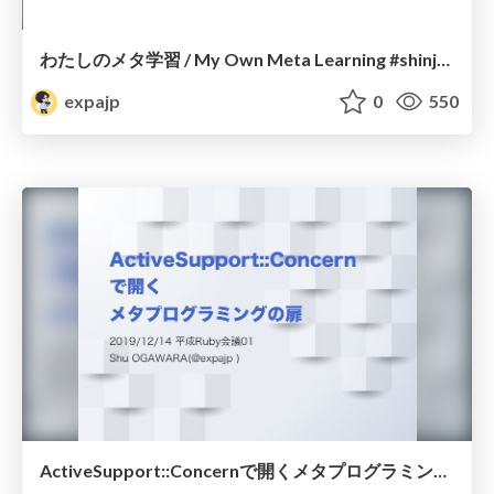
わたしのメタ学習 / My Own Meta Learning #shinjukurb
expajp
0
550
ActiveSupport::Concernで開くメタプログラミングの扉 #heiseirubykaigi / The door of meta-programing is opened by ActiveSupport::Concern