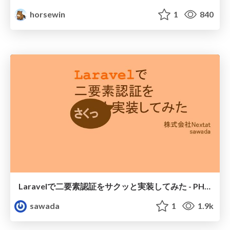
horsewin
1
840
Laravelで二要素認証をサクッと実装してみた - PHPカンファレンス沖縄2022
sawada
1
1.9k