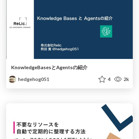
KnowledgeBasesとAgentsの紹介
hedgehog051
4
2k