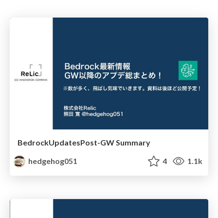
BedrockUpdatesPost-GW Summary
hedgehog051
4
1.1k