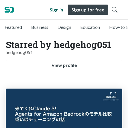
Sign in
Sign up for free
Featured
Business
Design
Education
How-to &
Starred by hedgehog051
hedgehog051
View profile