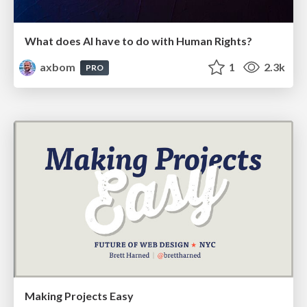
What does AI have to do with Human Rights?
axbom
1
2.3k
PRO
Making Projects Easy