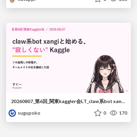
20260807_第6回_関東kaggler会LT_claw系bot xangiと始める、"寂しくない" kaggle
sugupoko
0
170