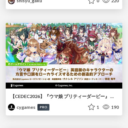
shisyu_gaku
0
220
【CEDEC2026】『ウマ娘 プリティーダービー』 英語版のキャラクターの方言や口調をローカライズするための創造的アプローチ
cygames
1
190
PRO