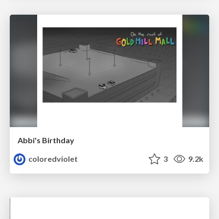
Abbi's Birthday
coloredviolet
3
9.2k