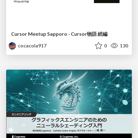
Cursor Meetup Sapporo - Cursor物語 続編
cocacola917
0
130