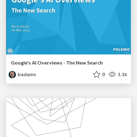
Google's AI Overviews - The New Search
badams
0
1.1k