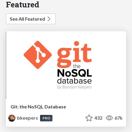
Featured
See All Featured
Git: the NoSQL Database
bkeepers
432
67k
PRO