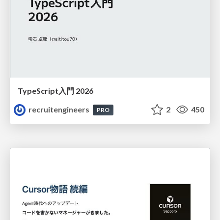
TypeScript入門 2026
recruitengineers
2
450
PRO