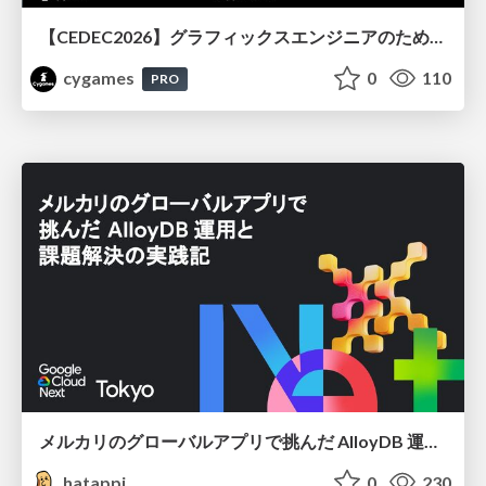
【CEDEC2026】グラフィックスエンジニアのためのニューラルシェーディング入門
cygames
0
110
PRO
メルカリのグローバルアプリで挑んだ AlloyDB 運用と課題解決の実践記
hatappi
0
230