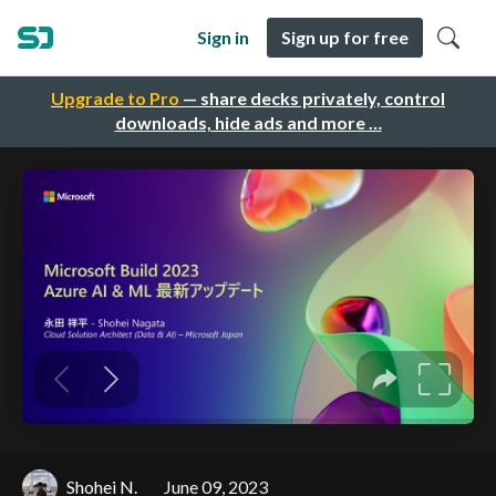
Sign in
Sign up for free
Upgrade to Pro
— share decks privately, control
downloads, hide ads and more …
Shohei N.
June 09, 2023