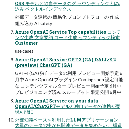
OSS モデルと独自データのグ ラウンディング 組み
込み ベクトルインデックス
外部データ連携の 簡易化 プロンプトフローの 作成
組み込み AI safety
Azure OpenAI Service Top capabilities コンテ
ンツ生成 文章要約 コード生成 セマンティック検索
Customer
use cases
Azure OpenAI Service GPT-3 (GA) DALL·E 2
(preview) ChatGPT (GA)
GPT-4 (GA) 独自データの利用 プレビュー開始予定 6
月中 Azure OpenAI プラグイン Coming soon 設定可能
な コンテンツフィルター プレビュー開始予定 6月中
プロビジョニング済み スループット 限定公開 6月中
Azure OpenAI Service on your data
OpenAI/ChatGPTモデルと独自データの連携が実
現可能に
外部知識ベースを利用したLLMアプリケーション
大量のデータの中から関連データを集めたい。 構造