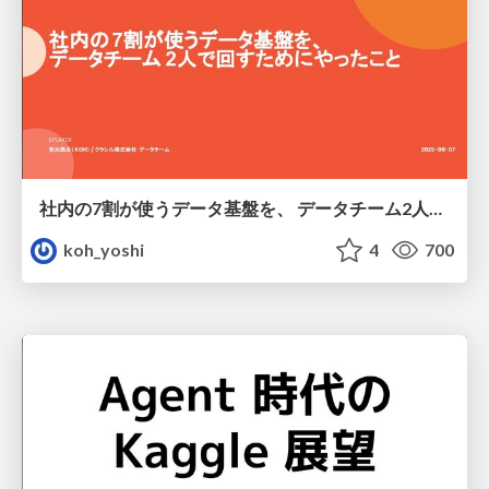
社内の7割が使うデータ基盤を、 データチーム2人で回すためにやったこと
koh_yoshi
4
700