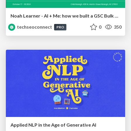
Noah Learner - AI + Me: how we built a GSC Bulk Export data pipeline
techseoconnect
0
350
PRO
Applied NLP in the Age of Generative AI