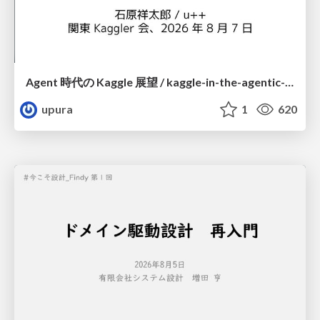
Agent 時代の Kaggle 展望 / kaggle-in-the-agentic-era
upura
1
620