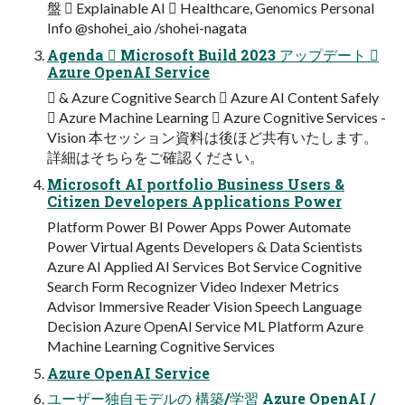
盤  Explainable AI  Healthcare, Genomics Personal
Info @shohei_aio /shohei-nagata
Agenda  Microsoft Build 2023 アップデート 
Azure OpenAI Service
 & Azure Cognitive Search  Azure AI Content Safely
 Azure Machine Learning  Azure Cognitive Services -
Vision 本セッション資料は後ほど共有いたします。
詳細はそちらをご確認ください。
Microsoft AI portfolio Business Users &
Citizen Developers Applications Power
Platform Power BI Power Apps Power Automate
Power Virtual Agents Developers & Data Scientists
Azure AI Applied AI Services Bot Service Cognitive
Search Form Recognizer Video Indexer Metrics
Advisor Immersive Reader Vision Speech Language
Decision Azure OpenAI Service ML Platform Azure
Machine Learning Cognitive Services
Azure OpenAI Service
ユーザー独自モデルの 構築/学習 Azure OpenAI /