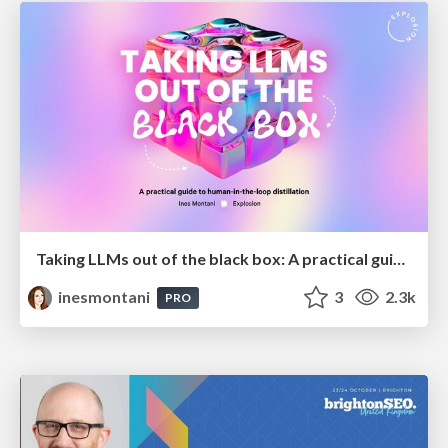
Taking LLMs out of the black box: A practical guide to human-in-the-loop distillation
inesmontani
3
2.3k
PRO