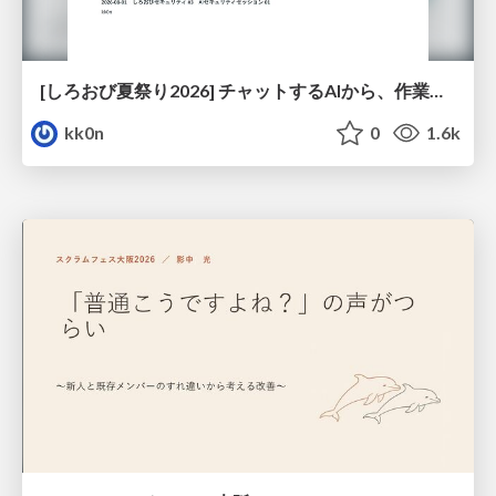
[しろおび夏祭り2026] チャットするAIから、作業するAIへ - 使われ方の変化と、その裏側で起きていること
kk0n
0
1.6k