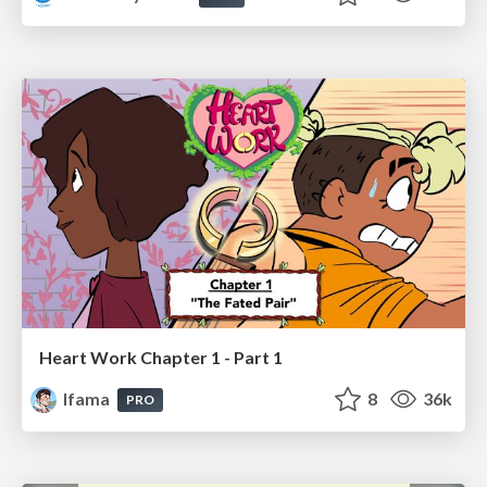
Heart Work Chapter 1 - Part 1
lfama
8
36k
PRO