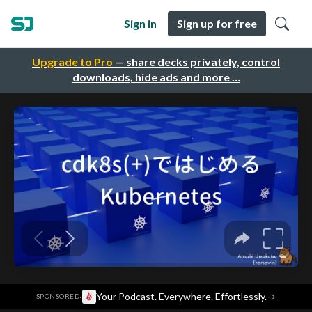
Sign in
Sign up for free
Upgrade to Pro
— share decks privately, control
downloads, hide ads and more …
·
Your Podcast. Everywhere. Effortlessly.
→
SPONSORED