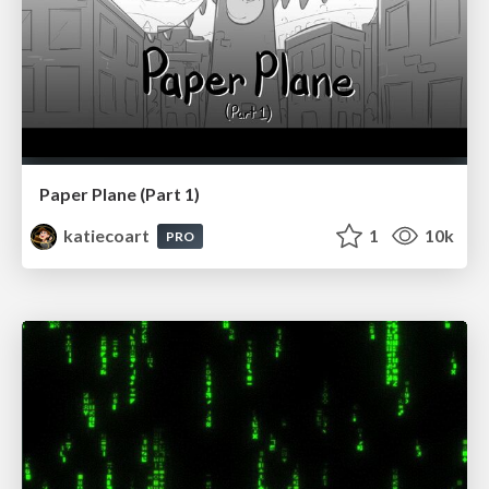
Paper Plane (Part 1)
katiecoart
1
10k
PRO