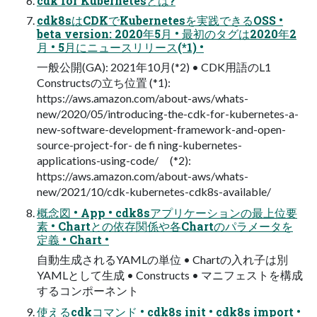
cdk for Kubernetesとは?
cdk8sはCDKでKubernetesを実践できるOSS •
beta version: 2020年5月 • 最初のタグは2020年2
月 • 5月にニュースリリース(*1) •
一般公開(GA): 2021年10月(*2) • CDK用語のL1
Constructsの立ち位置 (*1):
https://aws.amazon.com/about-aws/whats-
new/2020/05/introducing-the-cdk-for-kubernetes-a-
new-software-development-framework-and-open-
source-project-for- de fi ning-kubernetes-
applications-using-code/ (*2):
https://aws.amazon.com/about-aws/whats-
new/2021/10/cdk-kubernetes-cdk8s-available/
概念図 • App • cdk8sアプリケーションの最上位要
素 • Chartとの依存関係や各Chartのパラメータを
定義 • Chart •
自動生成されるYAMLの単位 • Chartの入れ子は別
YAMLとして生成 • Constructs • マニフェストを構成
するコンポーネント
使えるcdkコマンド • cdk8s init • cdk8s import •