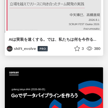
AIは実装を速くする。では、私たちは何を今作るべきか？－立場を越えてリリースに向き合ったチーム開発の実践 / 20260801 Hiromi Nakaya and Naoki Takahashi
shift_evolve
3
380
PRO