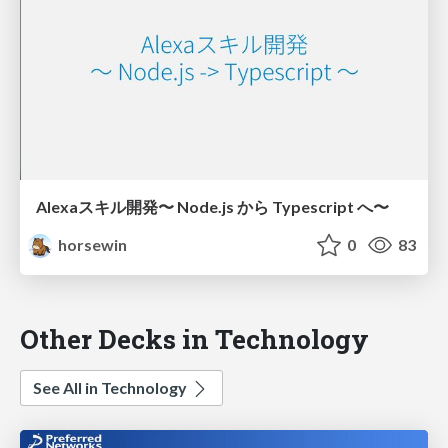
Alexaスキル開発 〜 Node.js から Typescript へ〜
horsewin
0
83
Other Decks in Technology
See All in Technology