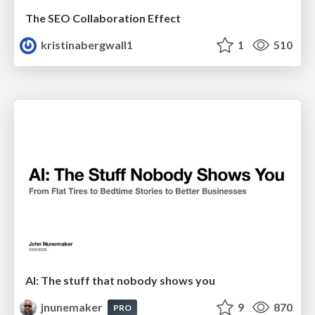
The SEO Collaboration Effect
kristinabergwall1
1
510
AI: The stuff that nobody shows you
jnunemaker
9
870
PRO